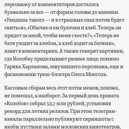
персонажу от комментаторов досталось
буквально за все — от формы головы до мимики.
«Увидишь такого — и в страшных снах потом будет
сниться», «Обычно я ем булочки и хлеб. Теперь он
придет за мной, чтобы меня съесть?», «Теперь не
батя уходит за хлебом, а хлеб ходит за батями»,
язвят в комментариях. А также генерят картинки,
где Колобку приделывают разные лица: помимо
Гарика Харламова, озвучившего персонажа, еще и
физиономию треш-блогера Олега Монгола.
Кассовым сборам весь этот поток мемов, похоже,
не помешал, а наоборот. За первый день проката
«Колобок» собрал 53,7 млн рублей, установив
рекорд для летних релизов. При этом телеграм-
каналы параллельно публикуют скриншоты с
якобы пустыми залами московских кинотеатров,