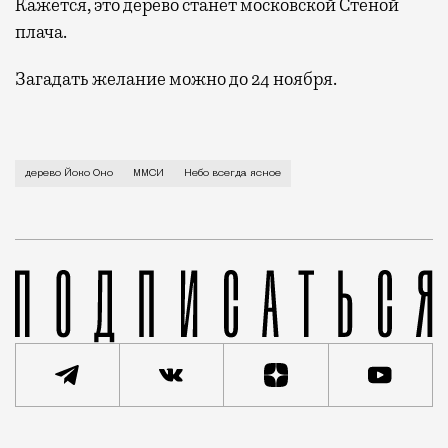
Кажется, это дерево станет московской Стеной
плача.
Загадать желание можно до 24 ноября.
Его там только что установил Московский музей сов
дерево Йоко Оно
ММСИ
Небо всегда ясное