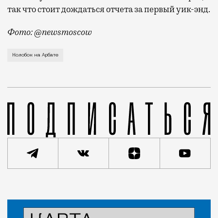
так что стоит дождаться отчета за первый уик-энд.
Фото: @newsmoscow
Гигантского Колобка установили у кинотеатра «Октя
Колобок на Арбате
Новость
Николай Спиридонов
Город