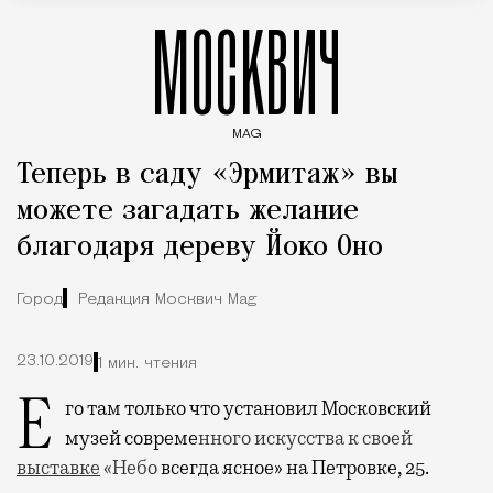
МОСКВИЧ
MAG
Введите ключевые слова для поиска статей
Теперь в саду «Эрмитаж» вы
можете загадать желание
благодаря дереву Йоко Оно
Город
Редакция Москвич Mag
23.10.2019
1 мин. чтения
Его там только что установил Московский
музей совреме
нного искусства к своей
выставке
«Небо
всегда ясное» на Петровке, 25.