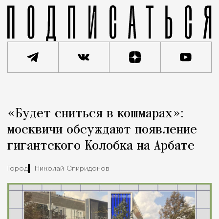
Реклама
Редакция Москвич Mag
«Будет сниться в кошмарах»:
Город
москвичи обсуждают появление
гигантского Колобка на Арбате
Город
Николай Спиридонов