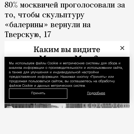
80% москвичей проголосовали за
то, чтобы скульптуру
«балерины» вернули на
Тверскую, 17
×
Город
Кирилл Романов
Мы используем файлы Сookie и метрические системы для сбора и
Уведомление 
анализа информации о производительности и использовании сайта,
а также для улучшения и индивидуальной настройки
предоставления информации. Нажимая кнопку «Принять» или
продолжая пользоваться сайтом, вы соглашаетесь на обработку
файлов Cookie и данных метрических систем.
Принять
Подробнее
07.08.2026
2 мин. чтения