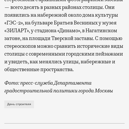
— всего десять в разных районах столицы. Они
появились на набережной около дома культуры
«ГЭС-2», на бульваре Братьев Весниных у музея
«ЗИЛАРТ», у стадиона «Динамо», в Нагатинском
затоне, на площади Тверской заставы. С помощью
стереоскопов можно сравнить исторические виды
столицы с современными городскими пейзажами
и увидеть, как менялись улицы, набережные и
общественные пространства.
Фото: пресс-служба Департамента
градостроительной политики города Москвы
В этом году профессиональный праздник День строи
День строителя