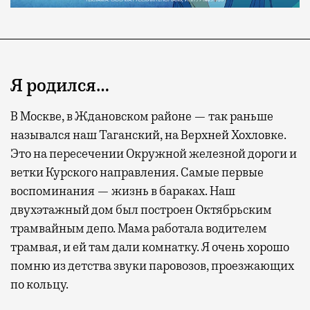
Я родился…
В Москве, в Ждановском районе — так раньше
назывался наш Таганский, на Верхней Хохловке.
Это на пересечении Окружной железной дороги и
Современный путешественник часто берет
ветки Курского направления. Самые первые
с собой не только чемодан, но и ноутбук.
воспоминания — жизнь в бараках. Наш
А ожидание рейса все чаще превращается
двухэтажный дом был построен Октябрьским
не в потерянное время, а в возможность
трамвайным депо. Мама работала водителем
спокойно закончить дела или спланировать
трамвая, и ей там дали комнатку. Я очень хорошо
активности в путешествии, например
помню из детства звуки паровозов, проезжающих
забронировать нужные билеты и рестораны.
по кольцу.