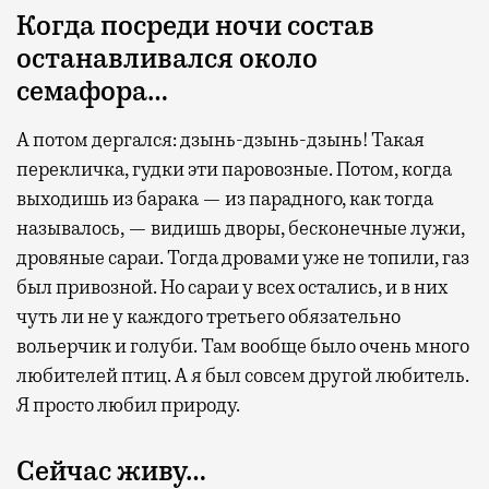
Когда посреди ночи состав
Бизнес-зал становится местом, где можно
останавливался около
провести переговоры, поработать или просто
семафора…
выпить кофе, наблюдая сквозь панорамные
окна за тем, как взлетают и садятся
А потом дергался: дзынь-дзынь-дзынь! Такая
самолеты. В Москве нет недостатка
перекличка, гудки эти паровозные. Потом, когда
в лаунжах. В аэропортах их обычно
выходишь из барака — из парадного, как тогда
несколько — в разных зонах воздушных
называлось, — видишь дворы, бесконечные лужи,
гаваней. На некоторых вокзалах — тоже.
дровяные сараи. Тогда дровами уже не топили, газ
Лаунжи доступны на Ленинградском,
был привозной. Но сараи у всех остались, и в них
Павелецком, Казанском, Ярославском
чуть ли не у каждого третьего обязательно
и Курском вокзалах.
Попасть в бизнес-залы
вольерчик и голуби. Там вообще было очень много
могут держатели карт Mir Supreme. Причем
любителей птиц. А я был совсем другой любитель.
не только в столице. Всего доступно более
Я просто любил природу.
1000 бизнес-залов по всему миру.
Сейчас живу…