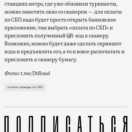
станциях метро, где уже обновили турникеты,
можно заметить окно со сканером — для оплаты
по СБП надо будет просто открыть банковское
приложение, там выбрать «оплата по СБП» и
прислонить полученный QR-код к сканеру.
Возможно, можно будет даже сделать скриншот
кода и предъявлять его, а то и вовсе распечатать и
прислонять к сканеру бумагу.
Фото: t.me/DtRoad
Когда систему полностью запустят, проходить через
оплата проезда по СБП