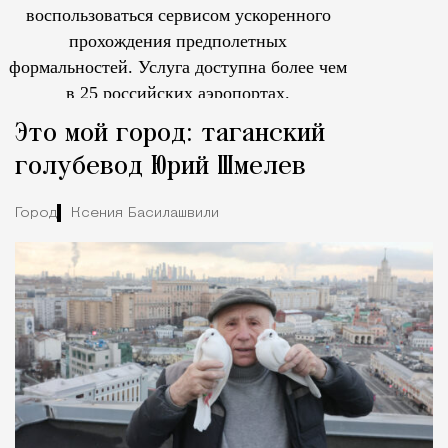
воспользоваться сервисом ускоренного
прохождения предполетных
формальностей.
Услуга доступна более чем
в 25 российских аэропортах.
Tcпециальный проектКаждый москвич знает — отпуск нач
Это мой город: таганский
голубевод Юрий Шмелев
Город
Ксения Басилашвили