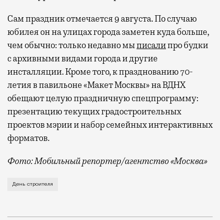
Сам праздник отмечается 9 августа. По случаю
юбилея он на улицах города заметен куда больше,
чем обычно: только недавно мы
писали
про будки
с архивными видами города и другие
инсталляции. Кроме того, к празднованию 70-
летия в павильоне «Макет Москвы» на ВДНХ
обещают целую праздничную спецпрограмму:
презентацию текущих градостроительных
проектов мэрии и набор семейных интерактивных
форматов.
Фото: Мобильный репортер/агентство «Москва»
Это каска в фирменных цветах департамента строит
День строителя