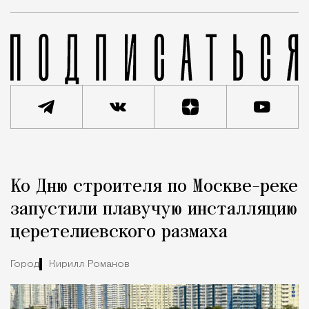
Реклама
Редакция Москвич Mag
Ко Дню строителя по Москве-реке
Город
запустили плавучую инсталляцию
церетелиевского размаха
Город
Кирилл Романов