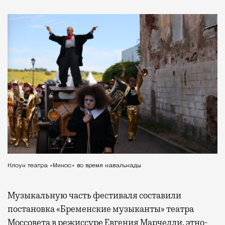
Клоун театра «Микос» во время кавалькады
Музыкальную часть фестиваля составили
постановка «Бременские музыканты» театра
Моссовета в режиссуре Евгения Марчелли, этно-