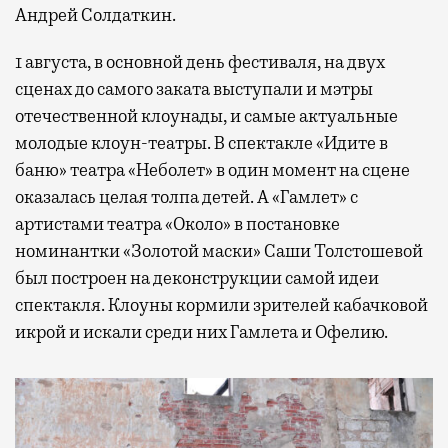
Андрей Солдаткин.
1 августа, в основной день фестиваля, на двух
сценах до самого заката выступали и мэтры
отечественной клоунады, и самые актуальные
молодые клоун-театры. В спектакле «Идите в
баню» театра «Неболет» в один момент на сцене
оказалась целая толпа детей. А «Гамлет» с
артистами театра «Около» в постановке
номинантки «Золотой маски» Саши Толстошевой
был построен на деконструкции самой идеи
спектакля. Клоуны кормили зрителей кабачковой
икрой и искали среди них Гамлета и Офелию.