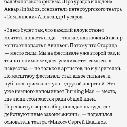
балабановского фильма «Про уродов и людей»
Анвар Либабов, основатель петербургского театра
«Семьянюки» Александр Гусаров.
«Здесь будет так, что каждый клоун станет
мечтать попасть сюда — так же, как каждый актер
мечтает попасть в Авиньон. Потому что Старица
— место силы. Мы на фестивале уже второй раз, и
точно понимаем: здесь усиливается сама сила
искусства — не только у артистов, но и у зрителей.
По масштабу фестиваль стал вдвое сильнее, и
публика приезжает уже с другой энергией. Это
уже немного напоминает Burning Man — место,
где люди собираются ради общей идеи.
Перешагнув через забор, попадаешь туда, где
действуют иные законы жизни», — поделился
основатель театра «Микос» Сергей Давыдов.