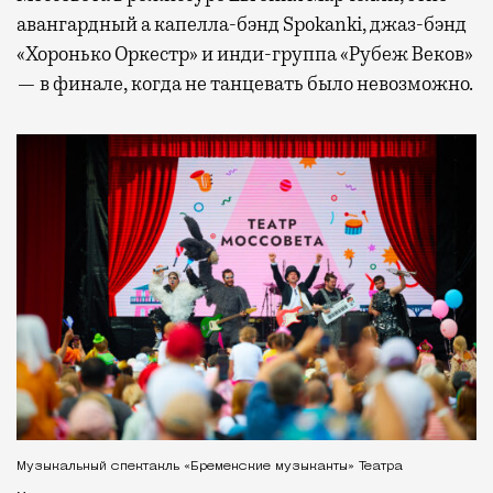
авангардный а капелла-бэнд Spokanki, джаз-бэнд
«Хоронько Оркестр» и инди-группа «Рубеж Веков»
— в финале, когда не танцевать было невозможно.
Музыкальный спектакль «Бременские музыканты» Театра