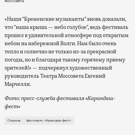
Моссовета
«Наши “Бременские музыканты” вновь доказали,
что “наша крыша — небо голубое”, ведь фестиваль
прошел в удивительной атмосфере под открытым
небом на набережной Волги. Нам было очень
тепло и солнечно не только из-за прекрасной
погоды, но и благодаря такому горячему приему
зрителей!» — подчеркнул художественный
руководитель Театра Моссовета Евгений
Марчелли.
Фото: пресс-служба фестиваля «Карандаш-
фест»
В минувший уикенд маленькая Старица в Тверской об
Старица
фестиваль «Карандаш-фест»