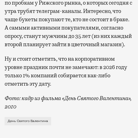
по пробкам у Рижского рынка, о которых сегодня с
утра трубят телеграм-каналы. Интересно, что
чаще букеты покупают те, кто не состоит в браке.
А самыми активными покупателями, согласно
опросу, станут мужчины до 35 лет (из них каждый
второй планирует зайти в цветочный магазин).
Ну и стоит отметить, что на корпоративном
уровне праздник почти не замечают: в 2026 году
только 1% компаний собирается как-либо
отметить эту дату.
Фото: кадр из фильма «День Святого Валентина»,
2010
Хотелось бы сказать, что День всех влюбленных в Мо
День Святого Валентина