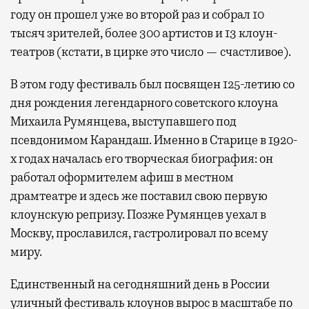
году он прошел уже во второй раз и собрал 10
тысяч зрителей, более 300 артистов и 13 клоун-
театров (кстати, в цирке это число — счастливое).
В этом году фестиваль был посвящен 125-летию со
дня рождения легендарного советского клоуна
Михаила Румянцева, выступавшего под
псевдонимом Карандаш. Именно в Старице в 1920-
х годах началась его творческая биография: он
работал оформителем афиш в местном
драмтеатре и здесь же поставил свою первую
клоунскую репризу. Позже Румянцев уехал в
Москву, прославился, гастролировал по всему
миру.
Единственный на сегодняшний день в России
уличный фестиваль клоунов вырос в масштабе по