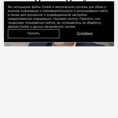
Мы используем файлы Сookie и метрические системы для сбора и
Уведомление 
анализа информации о производительности и использовании сайта,
а также для улучшения и индивидуальной настройки
предоставления информации. Нажимая кнопку «Принять» или
продолжая пользоваться сайтом, вы соглашаетесь на обработку
файлов Cookie и данных метрических систем.
Принять
Подробнее
06.08.2026
2 мин. чтения
Видео с репликой из интервью народного
избранника блогеру Амирану Сардарову
быстро
разошлось
по сети — вероятно, не в
последнюю очередь из-за жизнерадостного,
заливистого смеха, которым он сопровождает свою
констатацию. Отсмеявшись, он уточняет, что это