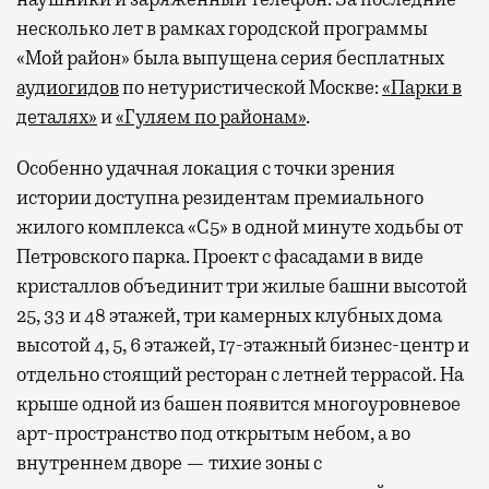
несколько лет в рамках городской программы
«Мой район» была выпущена серия бесплатных
аудиогидов
по нетуристической Москве:
«Парки в
деталях»
и
«Гуляем по районам»
.
Особенно удачная локация с точки зрения
истории доступна резидентам премиального
жилого комплекса «С5»
в одной минуте ходьбы от
Петровского парка. Проект с фасадами в виде
кристаллов объединит три жилые башни высотой
25, 33 и 48 этажей, три камерных клубных дома
высотой 4, 5, 6 этажей, 17-этажный бизнес-центр и
отдельно стоящий ресторан с летней террасой. На
крыше одной из башен появится многоуровневое
арт-пространство под открытым небом, а во
внутреннем дворе — тихие зоны с