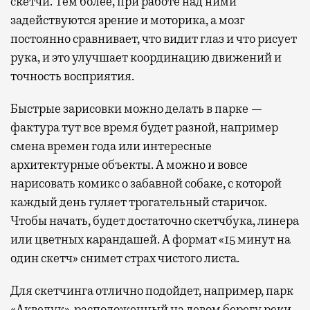
скетчи. Тем более, при работе над ними
задействуются зрение и моторика, а мозг
постоянно сравнивает, что видит глаз и что рисует
рука, и это улучшает координацию движений и
точность восприятия.
Быстрые зарисовки можно делать в парке —
фактура тут все время будет разной, например
смена времен года или интересные
архитектурные объекты. А можно и вовсе
нарисовать комикс о забавной собаке, с которой
каждый день гуляет трогательный старичок.
Чтобы начать, будет достаточно скетчбука, линера
или цветных карандашей. А формат «15 минут на
один скетч» снимет страх чистого листа.
Для скетчинга отлично подойдет, например, парк
«Акведук», расположенный на левом берегу реки