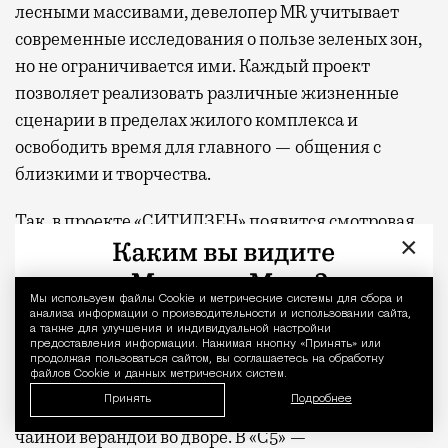
лесными массивами, девелопер MR учитывает
современные исследования о пользе зеленых зон,
но не ограничивается ими. Каждый проект
позволяет реализовать различные жизненные
сценарии в пределах жилого комплекса и
освободить время для главного — общения с
близкими и творчества.
Так, в проекте «СИТИДЗЕН» появится смотровая
×
площадка на высоте 57-го этажа, а во дворе —
крытые и открытые пространства для общения и
игровой партер с амфитеатром, где можно
Мы используем файлы Сookie и метрические системы для сбора и
Уведомление 
анализа информации о производительности и использовании сайта,
отдыхать на ступеньках многочисленных
а также для улучшения и индивидуальной настройки
предоставления информации. Нажимая кнопку «Принять» или
лестниц, на пуфах и в сетчатых гамаках. В жилом
продолжая пользоваться сайтом, вы соглашаетесь на обработку
файлов Cookie и данных метрических систем.
комплексе «МИРА» — двухуровневое лобби с
Принять
Подробнее
выходом в парк, фитнес-студией и всесезонной
чайной верандой во дворе. В «С5» —