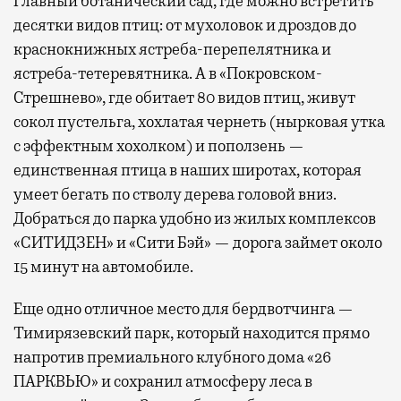
Главный ботанический сад, где можно встретить
десятки видов птиц: от мухоловок и дроздов до
краснокнижных ястреба-перепелятника и
ястреба-тетеревятника. А в «Покровском-
Стрешнево», где обитает 80 видов птиц, живут
сокол пустельга, хохлатая чернеть (нырковая утка
с эффектным хохолком) и поползень —
единственная птица в наших широтах, которая
умеет бегать по стволу дерева головой вниз.
Добраться до парка удобно из жилых комплексов
«СИТИДЗЕН» и «Сити Бэй» — дорога займет около
15 минут на автомобиле.
Еще одно отличное место для бердвотчинга —
Тимирязевский парк, который находится прямо
напротив премиального клубного дома «26
ПАРКВЬЮ» и сохранил атмосферу леса в