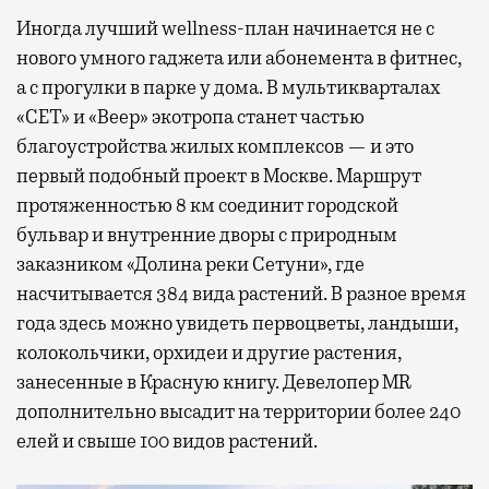
Иногда лучший wellness-план начинается не с
нового умного гаджета или абонемента в фитнес,
а с прогулки в парке у дома. В мультикварталах
«СЕТ» и «Веер» экотропа станет частью
благоустройства жилых комплексов — и это
первый подобный проект в Москве. Маршрут
протяженностью 8 км соединит городской
бульвар и внутренние дворы с природным
заказником «Долина реки Сетуни», где
насчитывается 384 вида растений. В разное время
года здесь можно увидеть первоцветы, ландыши,
колокольчики, орхидеи и другие растения,
занесенные в Красную книгу. Девелопер MR
дополнительно высадит на территории более 240
елей и свыше 100 видов растений.