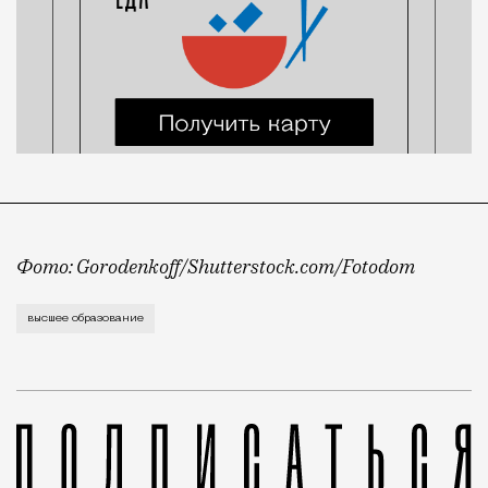
Фото: Gorodenkoff/Shutterstock.com/Fotodom
Высшее образование все еще считается синонимом ус
высшее образование