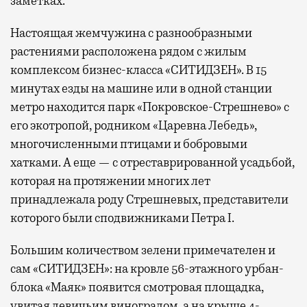
заметках.
Настоящая жемчужина с разнообразными
растениями расположена рядом с жилым
комплексом бизнес-класса «СИТИДЗЕН». В 15
минутах езды на машине или в одной станции
метро находится парк «Покровское-Стрешнево» с
его экотропой, родником «Царевна Лебедь»,
многочисленными птицами и бобровыми
хатками. А еще — с отреставрированной усадьбой,
которая на протяжении многих лет
принадлежала роду Стрешневых, представители
которого были сподвижниками Петра I.
Большим количеством зелени примечателен и
сам «СИТИДЗЕН»: на кровле 56-этажного урбан-
блока «Маяк» появится смотровая площадка,
увитая девичьим виноградом, а на крыше 4-