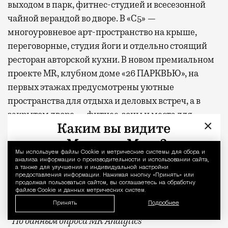
выходом в парк, фитнес-студией и всесезонной
чайной верандой во дворе. В «С5» —
многоуровневое арт-пространство на крыше,
переговорные, студия йоги и отдельно стоящий
ресторан авторской кухни. В новом премиальном
проекте MR, клубном доме «26 ПАРКВЬЮ», на
первых этажах предусмотрены уютные
пространства для отдыха и деловых встреч, а в
закрытом дворе — фитнес-зоны и места для
×
занятий йогой на свежем воздухе. В составе
проектов «СЕТ» и «Веер»
появится
первая в Москве
Мы используем файлы Сookie и метрические системы для сбора и
Уведомление 
экотропа, встроенная в состав жилых комплексов,
анализа информации о производительности и использовании сайта,
гастрокластер, состоящий из восьми ресторанов и
а также для улучшения и индивидуальной настройки
предоставления информации. Нажимая кнопку «Принять» или
20 фуд-корнеров, а также спортивный комплекс с
продолжая пользоваться сайтом, вы соглашаетесь на обработку
файлов Cookie и данных метрических систем.
бассейном.
Принять
Подробнее
* По данным опроса MR Analytics