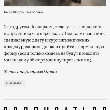
Таким Шелдон был осенью
С его другом Леонардом, к слову, все в порядке, он
на праздниках не переедал, а Шелдону назначили
специальную диету и курс гигиенических
процедур, скоро он должен прийти в нормальную
форму (если только хозяева не будут позволять
маленькому обжоре манипулировать ими).
Фото: t.me/moyavetklinika
Еноты Шелдон и Леонард (владельцы назвали их в че
енот Шелдон