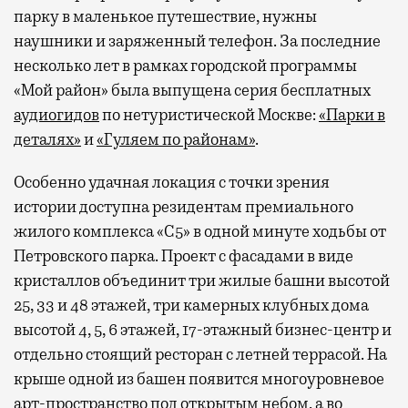
парку в маленькое путешествие, нужны
наушники и заряженный телефон. За последние
несколько лет в рамках городской программы
«Мой район» была выпущена серия бесплатных
аудиогидов
по нетуристической Москве:
«Парки в
деталях»
и
«Гуляем по районам»
.
Особенно удачная локация с точки зрения
истории доступна резидентам премиального
жилого комплекса «С5»
в одной минуте ходьбы от
Петровского парка. Проект с фасадами в виде
кристаллов объединит три жилые башни высотой
25, 33 и 48 этажей, три камерных клубных дома
высотой 4, 5, 6 этажей, 17-этажный бизнес-центр и
отдельно стоящий ресторан с летней террасой. На
крыше одной из башен появится многоуровневое
арт-пространство под открытым небом, а во