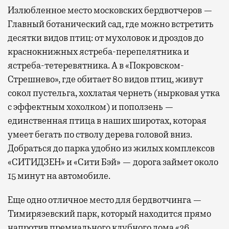
Излюбленное место московских бердвотчеров —
Главный ботанический сад, где можно встретить
десятки видов птиц: от мухоловок и дроздов до
краснокнижных ястреба-перепелятника и
ястреба-тетеревятника. А в «Покровском-
Стрешнево», где обитает 80 видов птиц, живут
сокол пустельга, хохлатая чернеть (нырковая утка
с эффектным хохолком) и поползень —
единственная птица в наших широтах, которая
умеет бегать по стволу дерева головой вниз.
Добраться до парка удобно из жилых комплексов
«СИТИДЗЕН» и «Сити Бэй» — дорога займет около
15 минут на автомобиле.
Еще одно отличное место для бердвотчинга —
Тимирязевский парк, который находится прямо
напротив премиального клубного дома «26