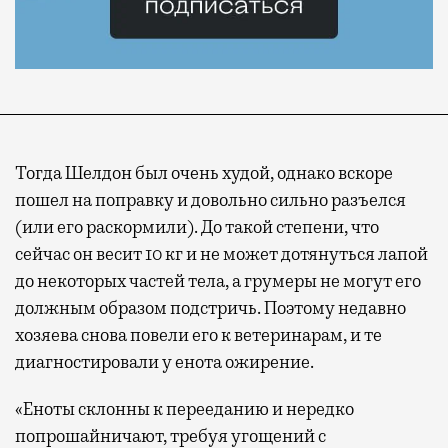
Тогда Шелдон был очень худой, однако вскоре
пошел на поправку и довольно сильно разъелся
(или его раскормили). До такой степени, что
сейчас он весит 10 кг и не может дотянуться лапой
до некоторых частей тела, а грумеры не могут его
должным образом подстричь. Поэтому недавно
хозяева снова повели его к ветеринарам, и те
диагностировали у енота ожирение.
«Еноты склонны к перееданию и нередко
попрошайничают, требуя угощений с