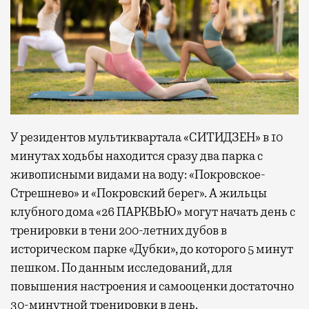
У резидентов мультиквартала «СИТИДЗЕН» в 10
минутах ходьбы находится сразу два парка с
живописными видами на воду: «Покровское-
Стрешнево» и «Покровский берег». А жильцы
клубного дома «26 ПАРКВЬЮ» могут начать день с
тренировки в тени 200-летних дубов в
историческом парке «Дубки», до которого 5 минут
пешком. По данным исследований, для
повышения настроения и самооценки достаточно
30-минутной тренировки в день.