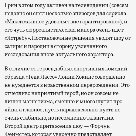
Грин в этом году активен на телевидении (совсем
недавно он снял несколько эпизодов для сериала
«Максимальное удовольствие гарантировано»), и
его чуть сюрреалистическая манера очень идет
«Ястребу». Постановочные решения уводят шоу от
сатиры и пародии в сторону увлеченного
исследования вновь актуального характера.
В отличие от героев добрых спортивных комедий
образца «Теда Лассо» Лонни Хокинс совершенно
не нуждается в нравственном перерождении. Это
отчетливо неприятный герой, но он совсем не
лишен магнетизма, смешно и много шутит про
яйца, а главное, пусть парадоксально, пусть не
очень стабильно, но несомненно талантлив.
Второй центр притяжения шоу — Форчун
Феймстер, которая уверенно представляет