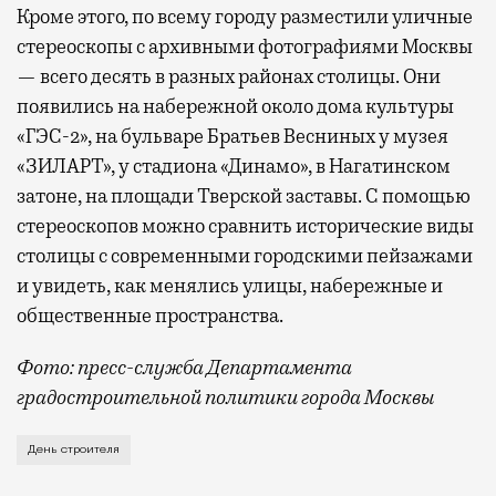
Кроме этого, по всему городу разместили уличные
стереоскопы с архивными фотографиями Москвы
— всего десять в разных районах столицы. Они
появились на набережной около дома культуры
«ГЭС-2», на бульваре Братьев Весниных у музея
«ЗИЛАРТ», у стадиона «Динамо», в Нагатинском
затоне, на площади Тверской заставы. С помощью
стереоскопов можно сравнить исторические виды
столицы с современными городскими пейзажами
и увидеть, как менялись улицы, набережные и
общественные пространства.
Фото: пресс-служба Департамента
градостроительной политики города Москвы
В этом году профессиональный праздник День строи
День строителя