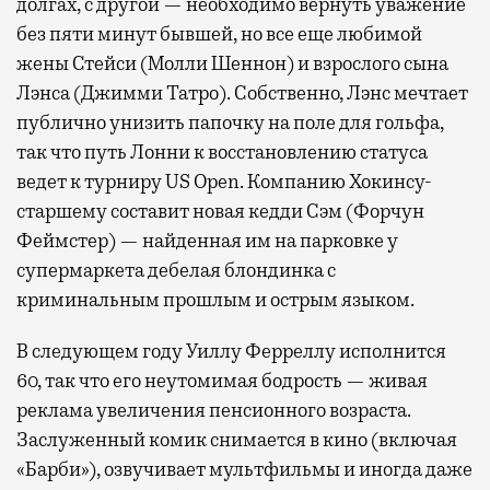
долгах, с другой — необходимо вернуть уважение
без пяти минут бывшей, но все еще любимой
жены Стейси (Молли Шеннон) и взрослого сына
Лэнса (Джимми Татро). Собственно, Лэнс мечтает
публично унизить папочку на поле для гольфа,
так что путь Лонни к восстановлению статуса
ведет к турниру US Open. Компанию Хокинсу-
старшему составит новая кедди Сэм (Форчун
Феймстер) — найденная им на парковке у
супермаркета дебелая блондинка с
криминальным прошлым и острым языком.
В следующем году Уиллу Ферреллу исполнится
60, так что его неутомимая бодрость — живая
реклама увеличения пенсионного возраста.
Заслуженный комик снимается в кино (включая
«Барби»), озвучивает мультфильмы и иногда даже