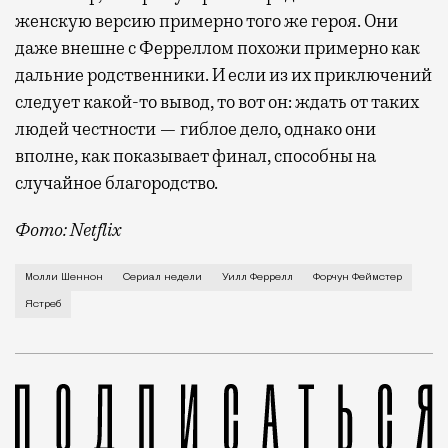
женскую версию примерно того же героя. Они
даже внешне с Ферреллом похожи примерно как
дальние родственники. И если из их приключений
следует какой-то вывод, то вот он: ждать от таких
людей честности — гиблое дело, однако они
вполне, как показывает финал, способны на
случайное благородство.
Фото: Netflix
Когда-то Лонни Хокинс (Уилл Феррелл) был звездой 
Молли Шеннон
Сериал недели
Уилл Феррелл
Форчун Феймстер
Ястреб