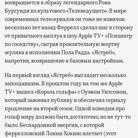
возвращается к образу легендарного Рона
Бургунди из культового «Телеведущего». В мире
современных телесериалов он тоже не новичок:
несколько лет назад Феррелл сделал шаг в сторону
от привычного амплуа в шоу Apple TV+ «Психиатр
по соседству», сыграв пронзительную жертву
жулика в исполнении Пола Радда. «Ястреб»,
напротив, возвращение к базовым настройкам.
На первый взгляд «Ястреб» выглядит несколько
запоздавшим. В прошлом году на том же Apple
TV+ вышел «Король гольфа» с Оуэном Уилсоном,
который завоевал публику и обеспечил сериалу
продление на второй сезон. Одной комедии про
гольф миру должно быть достаточно, но не тут-то
было. Беспардонной энергии, с которой
феррелловский Лонни Хокинс влетает (этот