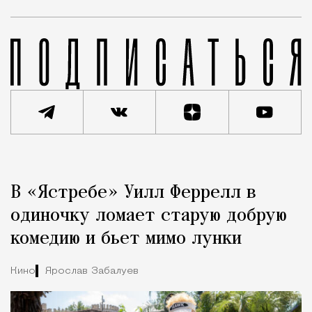
Реклама
Редакция Москвич Mag
В «Ястребе» Уилл Феррелл в
Город
одиночку ломает старую добрую
комедию и бьет мимо лунки
Кино
Ярослав Забалуев