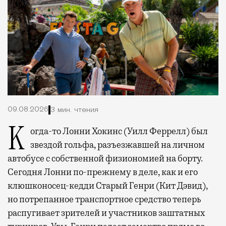
09.08.2026
3 мин. чтения
Когда-то Лонни Хокинс (Уилл Феррелл) был
звездой гольфа, разъезжавшей на личном
автобусе с собственной физиономией на борту.
Сегодня Лонни по-прежнему в деле, как и его
клюшконосец-кедди Старый Генри (Кит Дэвид),
но потрепанное транспортное средство теперь
распугивает зрителей и участников заштатных