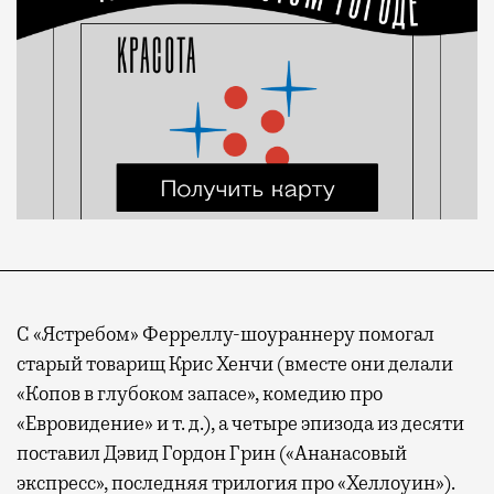
С «Ястребом» Ферреллу-шоураннеру помогал
старый товарищ Крис Хенчи (вместе они делали
«Копов в глубоком запасе», комедию про
«Евровидение» и т. д.), а четыре эпизода из десяти
поставил Дэвид Гордон Грин («Ананасовый
экспресс», последняя трилогия про «Хеллоуин»).