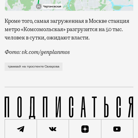
Кроме того, самая загруженная в Москве станция
метро «Комсомольская» разгрузится на 50 тыс.
человек в сутки, ожидают власти.
Фото: vk.com/genplanmos
Утвержден проект новой линии трамвая, которая про
трамвай на проспекте Сахарова