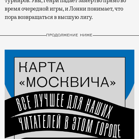
турниров. Увы, Генри падает замертво прямо во
время очередной игры, и Лонни понимает, что
пора возвращаться в высшую лигу.
ПРОДОЛЖЕНИЕ НИЖЕ