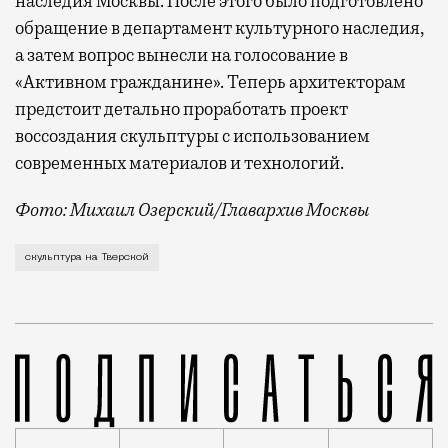
наследия Москвы. После этого было подготовлено
обращение в департамент культурного наследия,
а затем вопрос вынесли на голосование в
«Активном гражданине». Теперь архитекторам
предстоит детально проработать проект
воссоздания скульптуры с использованием
современных материалов и технологий.
Фото: Михаил Озерский/Главархив Москвы
В голосовании на портале «Активный гражданин» при
скульптура на Тверской