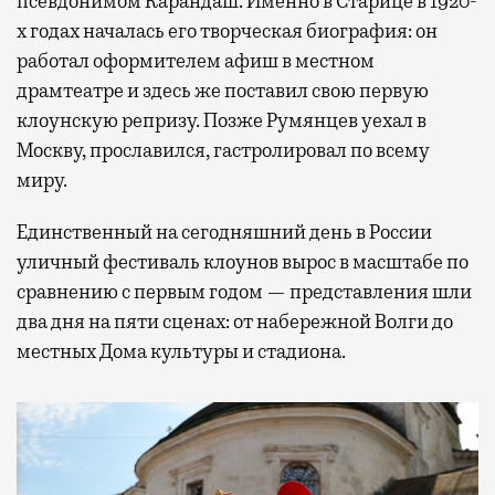
псевдонимом Карандаш. Именно в Старице в 1920-
х годах началась его творческая биография: он
работал оформителем афиш в местном
драмтеатре и здесь же поставил свою первую
клоунскую репризу. Позже Румянцев уехал в
Москву, прославился, гастролировал по всему
миру.
Единственный на сегодняшний день в России
уличный фестиваль клоунов вырос в масштабе по
сравнению с первым годом — представления шли
два дня на пяти сценах: от набережной Волги до
местных Дома культуры и стадиона.