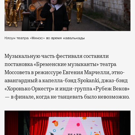
Клоун театра «Микос» во время кавалькады
Музыкальную часть фестиваля составили
постановка «Бременские музыканты» театра
Моссовета в режиссуре Евгения Марчелли, этно-
авангардный а капелла-бэнд Spokanki, джаз-бэнд
«Хоронько Оркестр» и инди-группа «Рубеж Веков»
— в финале, когда не танцевать было невозможно.