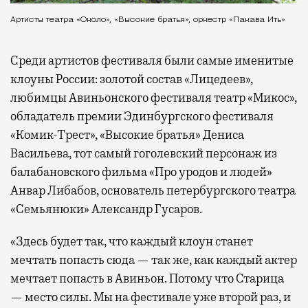
Артисты театра «Около», «Высокие братья», оркестр «Пакава Ить»
Среди артистов фестиваля были самые именитые
клоуны России: золотой состав «Лицедеев»,
любимцы Авиньонского фестиваля театр «Микос»,
обладатель премии Эдинбургского фестиваля
«Комик-Трест», «Высокие братья» Дениса
Васильева, тот самый гоголевский персонаж из
балабановского фильма «Про уродов и людей»
Анвар Либабов, основатель петербургского театра
«Семьянюки» Александр Гусаров.
«Здесь будет так, что каждый клоун станет
мечтать попасть сюда — так же, как каждый актер
мечтает попасть в Авиньон. Потому что Старица
— место силы. Мы на фестивале уже второй раз, и