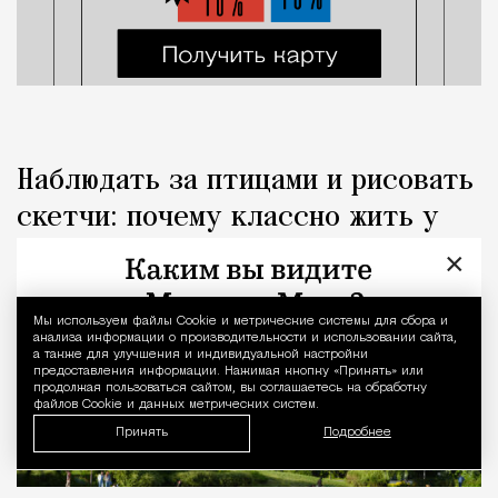
Наблюдать за птицами и рисовать
скетчи: почему классно жить у
парка
×
Город
Редакция Москвич Mag
Мы используем файлы Сookie и метрические системы для сбора и
Уведомление 
анализа информации о производительности и использовании сайта,
а также для улучшения и индивидуальной настройки
предоставления информации. Нажимая кнопку «Принять» или
продолжая пользоваться сайтом, вы соглашаетесь на обработку
файлов Cookie и данных метрических систем.
Принять
Подробнее