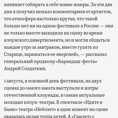
начинает собирать в себе новые жанры. За эти два
дня я получил немало комментариев от артистов,
что атмосфера настолько крутая, что такой
больше нет ни на одном фестивале в России — они
не только вместе выходили на сцену во время
клоунского дивертисмента, но и могли общаться
каждое утро за завтраком, вместе гулять по
Старице, заряжаться ее энергией», — рассказал
генеральный продюсер «Карандаш-феста»
Андрей Солдаткин.
1 августа, в основной день фестиваля, на двух
сценах до самого заката выступали и мэтры
отечественной клоунады, и самые актуальные
молодые клоун-театры. В спектакле «Идите в
баню» театра «Неболет» в один момент на сцене
оказалась целая толпа детей. А «Гамлет» с