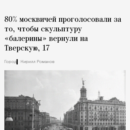
Реклама
Редакция Москвич Mag
80% москвичей проголосовали за
Город
то, чтобы скульптуру
«балерины» вернули на
Тверскую, 17
Город
Кирилл Романов