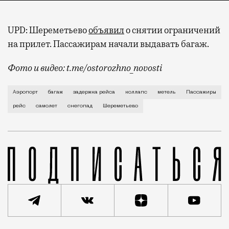
UPD: Шереметьево
объявил
о снятии ограничений
на прилет. Пассажирам начали выдавать багаж.
Фото и видео: t.me/ostorozhno_novosti
Циклон «Фрэнсис» парализовал Москву. Хотя метель 
Аэропорт
багаж
задержка рейса
коллапс
метель
Пассажиры
рейс
самолет
снегопад
Шереметьево