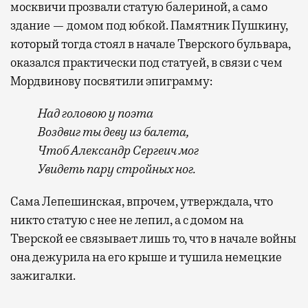
москвичи прозвали статую балериной, а само
здание — домом под юбкой. Памятник Пушкину,
который тогда стоял в начале Тверского бульвара,
оказался практически под статуей, в связи с чем
Мордвинову посвятили эпиграмму:
Над головою у поэта
Воздвиг ты деву из балета,
Чтоб Александр Сергеич мог
Увидеть пару стройных ног.
Сама Лепешинская, впрочем, утверждала, что
никто статую с нее не лепил, а с домом на
Тверской ее связывает лишь то, что в начале войны
она дежурила на его крыше и тушила немецкие
зажигалки.