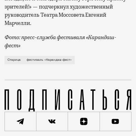
зрителей!» — подчеркнул художественный
руководитель Театра Моссовета Евгений
Марчелли.
Фото: пресс-служба фестиваля «Карандаш-
фест»
В минувший уикенд маленькая Старица в Тверской об
Старица
фестиваль «Карандаш-фест»