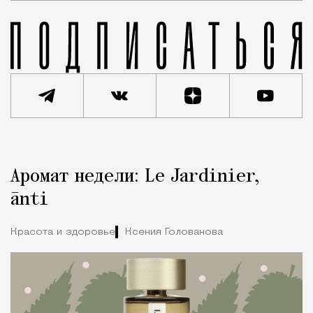
Реклама
Редакция Москвич Mag
Аромат недели: Le Jardinier,
Город
ānti
Красота и здоровье
Ксения Голованова