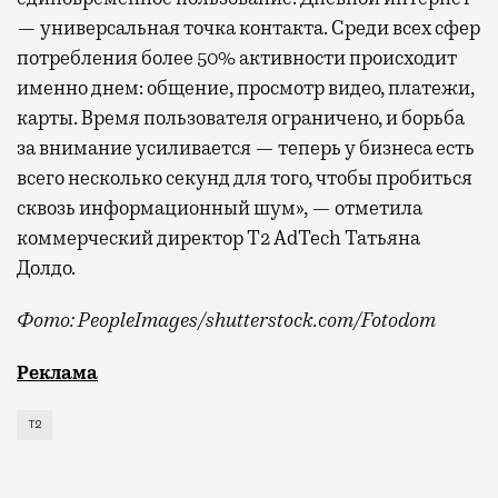
— универсальная точка контакта. Среди всех сфер
потребления более 50% активности происходит
именно днем: общение, просмотр видео, платежи,
карты. Время пользователя ограничено, и борьба
за внимание усиливается — теперь у бизнеса есть
всего несколько секунд для того, чтобы пробиться
сквозь информационный шум», — отметила
коммерческий директор Т2 AdTech Татьяна
Долдо.
Фото: PeopleImages/shutterstock.com/Fotodom
Мобильный оператор Т2 изучил модели интернет-потр
Реклама
Т2