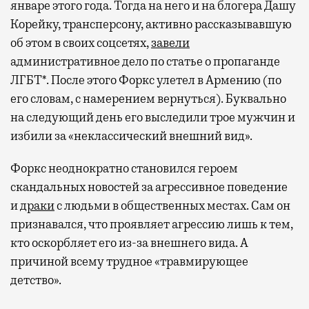
январе этого года. Тогда на него и на блогера Дашу
Корейку, трансперсону, активно рассказывавшую
об этом в своих соцсетях,
завели
административное дело по статье о пропаганде
ЛГБТ*. После этого Форкс улетел в Армению (по
его словам, с намерением вернуться). Буквально
на следующий день его выследили трое мужчин и
избили за «неклассический внешний вид».
Форкс неоднократно становился героем
скандальных новостей за агрессивное поведение
и
драки
с людьми в общественных местах. Сам он
признавался, что проявляет агрессию лишь к тем,
кто оскорбляет его из-за внешнего вида. А
причиной всему трудное «травмирующее
детство».