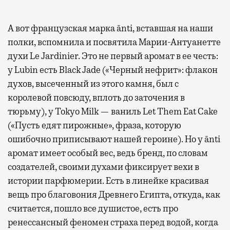
А вот французская марка ānti, вставшая на наши
полки, вспомнила и посвятила Марии-Антуанетте
духи Le Jardinier. Это не первый аромат в ее честь:
у Lubin есть Black Jade («Черный нефрит»: флакон
духов, высеченный из этого камня, был с
королевой повсюду, вплоть до заточения в
тюрьму), у Tokyo Milk — ваниль Let Them Eat Cake
(«Пусть едят пирожные», фраза, которую
ошибочно приписывают нашей героине). Но у ānti
аромат имеет особый вес, ведь бренд, по словам
создателей, своими духами фиксирует вехи в
истории парфюмерии. Есть в линейке красивая
вещь про благовония Древнего Египта, откуда, как
считается, пошло все душистое, есть про
ренессансный феномен страха перед водой, когда