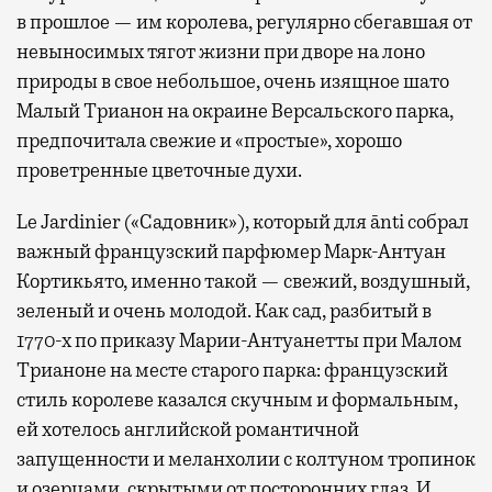
в прошлое — им королева, регулярно cбегавшая от
невыносимых тягот жизни при дворе на лоно
природы в свое небольшое, очень изящное шато
Малый Трианон на окраине Версальского парка,
предпочитала свежие и «простые», хорошо
проветренные цветочные духи.
Le Jardinier («Садовник»), который для ānti собрал
важный французский парфюмер Марк-Антуан
Кортикьято, именно такой — свежий, воздушный,
зеленый и очень молодой. Как сад, разбитый в
1770-х по приказу Марии-Антуанетты при Малом
Трианоне на месте старого парка: французский
стиль королеве казался скучным и формальным,
ей хотелось английской романтичной
запущенности и меланхолии с колтуном тропинок
и озерцами, скрытыми от посторонних глаз. И