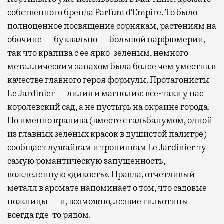
собственного бренда Parfum d’Empire. То было
полноценное посвящение сорнякам, растениям на
обочине — буквально — большой парфюмерии,
так что крапива с ее ярко-зеленым, немного
металлическим запахом была более чем уместна в
качестве главного героя формулы. Протагонисты
Le Jardinier — лилия и магнолия: все-таки у нас
королевский сад, а не пустырь на окраине города.
Но именно крапива (вместе с гальбанумом, одной
из главных зеленых красок в душистой палитре)
сообщает лужайкам и тропинкам Le Jardinier ту
самую романтическую запущенность,
вожделенную «дикость». Правда, отчетливый
металл в аромате напоминает о том, что садовые
ножницы — и, возможно, лезвие гильотины —
всегда где-то рядом.