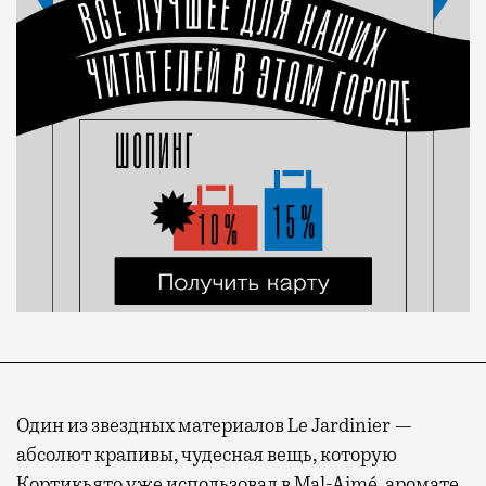
Один из звездных материалов Le Jardinier —
абсолют крапивы, чудесная вещь, которую
Кортикьято уже использовал в Mal-Aimé, аромате