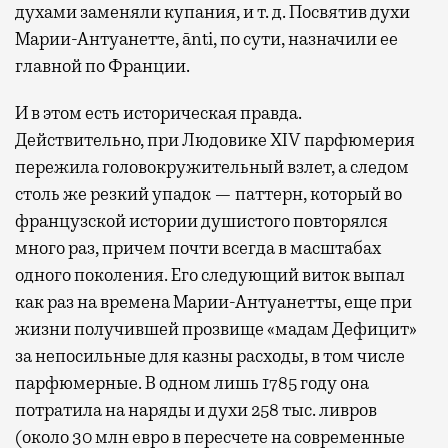
духами заменяли купания, и т. д. Посвятив духи
Марии-Антуанетте, ānti, по сути, назначили ее
главной по Франции.
И в этом есть историческая правда.
Действительно, при Людовике XIV парфюмерия
пережила головокружительный взлет, а следом
столь же резкий упадок — паттерн, который во
французской истории душистого повторялся
много раз, причем почти всегда в масштабах
одного поколения. Его следующий виток выпал
как раз на времена Марии-Антуанетты, еще при
жизни получившей прозвище «мадам Дефицит»
за непосильные для казны расходы, в том числе
парфюмерные. В одном лишь 1785 году она
потратила на наряды и духи 258 тыс. ливров
(около 30 млн евро в пересчете на современные