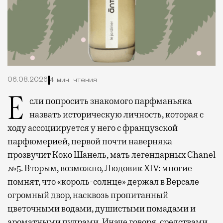
06.08.2026
4 мин. чтения
Если попросить знакомого парфманьяка
назвать историческую личность, которая с
ходу ассоциируется у него с французской
парфюмерией, первой почти наверняка
прозвучит Коко Шанель, мать легендарных Chanel
№5. Вторым, возможно, Людовик XIV: многие
помнят, что «король-солнце» держал в Версале
огромный двор, насквозь пропитанный
цветочными водами, душистыми помадами и
ароматными пудрами. Иначе говоря, средствами