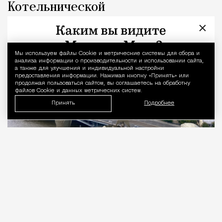
Котельнической
×
Город
Наталья Журавлева
Мы используем файлы Сookie и метрические системы для сбора и
Уведомление 
анализа информации о производительности и использовании сайта,
а также для улучшения и индивидуальной настройки
предоставления информации. Нажимая кнопку «Принять» или
продолжая пользоваться сайтом, вы соглашаетесь на обработку
файлов Cookie и данных метрических систем.
Принять
Подробнее
06.08.2026
3 мин. чтения
Тридцать первый этаж. 176 метров над
уровнем Москвы-реки, у слияния с Яузой.
Подо мной город, который задумывали как