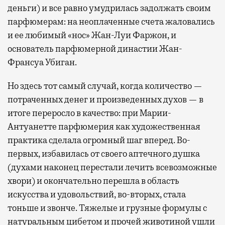
деньги) и все равно умудрилась задолжать своим
парфюмерам: на неоплаченные счета жаловались
и ее любимый «нос» Жан-Луи Фаржон, и
основатель парфюмерной династии Жан-
Франсуа Убиган.
Но здесь тот самый случай, когда количество —
потраченных денег и произведенных духов — в
итоге переросло в качество: при Марии-
Антуанетте парфюмерия как художественная
практика сделала огромный шаг вперед. Во-
первых, избавилась от своего аптечного душка
(духами наконец перестали лечить всевозможные
хвори) и окончательно перешла в область
искусства и удовольствий, во-вторых, стала
тоньше и звонче. Тяжелые и грузные формулы с
натуральным цибетом и прочей животиной ушли