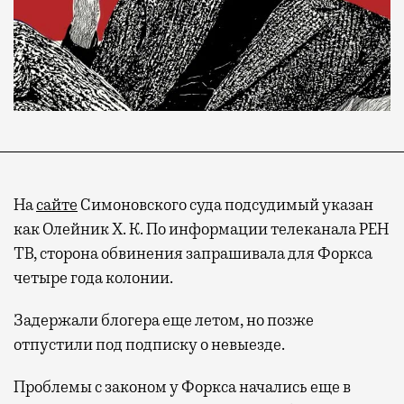
На
сайте
Симоновского суда подсудимый указан
как Олейник Х. К. По информации телеканала РЕН
ТВ, сторона обвинения запрашивала для Форкса
четыре года колонии.
Задержали блогера еще летом, но позже
отпустили под подписку о невыезде.
Проблемы с законом у Форкса начались еще в