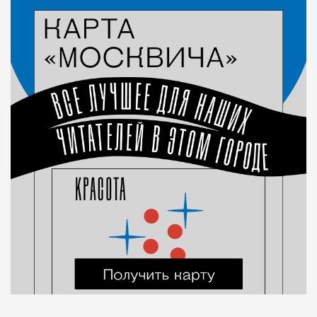
Город