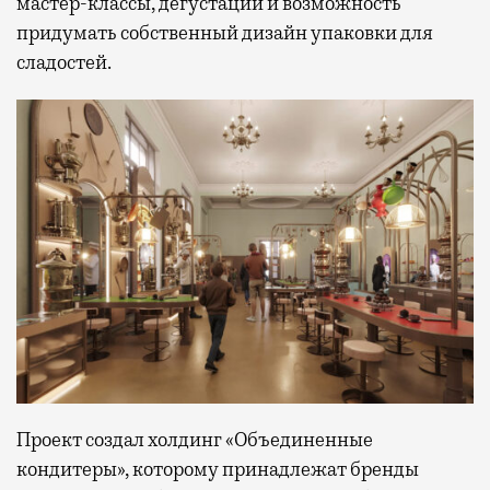
мастер-классы, дегустации и возможность
в лаунжах. В аэропортах их обычно
придумать собственный дизайн упаковки для
несколько — в разных зонах воздушных
сладостей.
гаваней. На некоторых вокзалах — тоже.
Лаунжи доступны на Ленинградском,
Павелецком, Казанском, Ярославском
и Курском вокзалах.
Попасть в бизнес-залы
могут держатели карт Mir Supreme. Причем
не только в столице. Всего доступно более
1000 бизнес-залов по всему миру.
Проект создал холдинг «Объединенные
кондитеры», которому принадлежат бренды