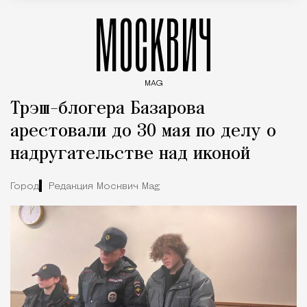
МОСКВИЧ
MAG
Введите ключевые слова для поиска статей
Трэш-блогера Базарова
арестовали до 30 мая по делу о
надругательстве над иконой
Город
Редакция Москвич Mag