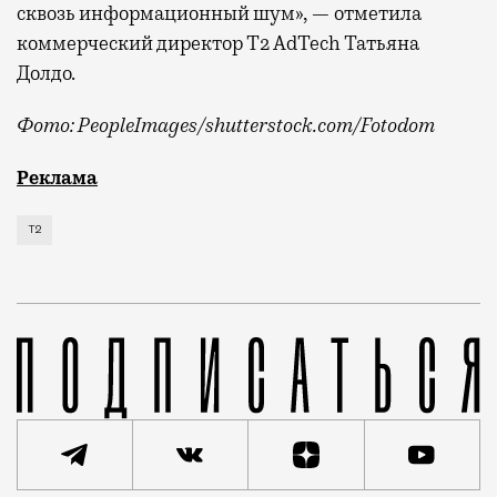
сквозь информационный шум», — отметила
коммерческий директор Т2 AdTech Татьяна
Долдо.
Фото: PeopleImages/shutterstock.com/Fotodom
Мобильный оператор Т2 изучил модели интернет-потр
Реклама
Т2