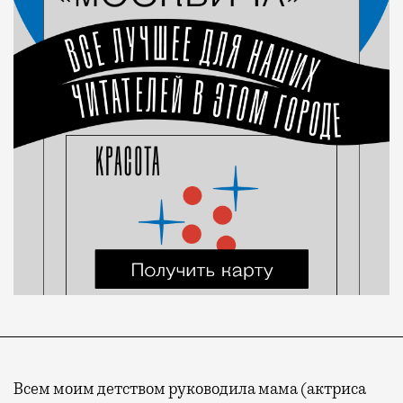
Всем моим детством руководила мама (актриса