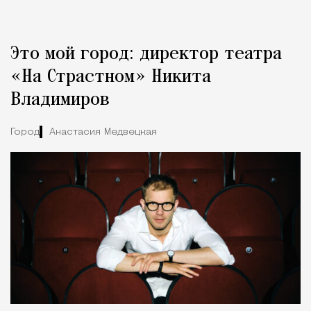
Реклама
Редакция Москвич Mag
Это мой город: директор театра
Город
«На Страстном» Никита
Владимиров
Город
Анастасия Медвецкая