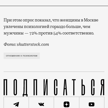
При этом опрос показал, что женщины в Москве
увлечены психологией гораздо больше, чем
мужчины — 72% против 54% соответственно.
Фото: shutterstock.com
Мода на психотерапию и проработку травм, кажется,
отношение к психологам