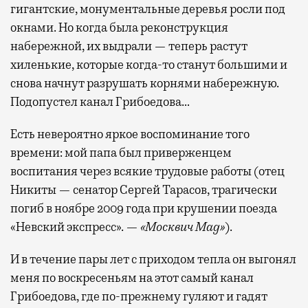
гигантские, монументальные деревья росли под
окнами. Но когда была реконструкция
набережной, их выдрали — теперь растут
хиленькие, которые когда-то станут большими и
снова начнут разрушать корнями набережную.
Подопустел канал Грибоедова…
Есть невероятно яркое воспоминание того
времени: мой папа был приверженцем
воспитания через всякие трудовые работы (отец
Никиты — сенатор Сергей Тарасов, трагически
погиб в ноябре 2009 года при крушении поезда
«Невский экспресс». —
«Москвич Mag»
).
И в течение пары лет с приходом тепла он выгонял
меня по воскресеньям на этот самый канал
Грибоедова, где по-прежнему гуляют и гадят