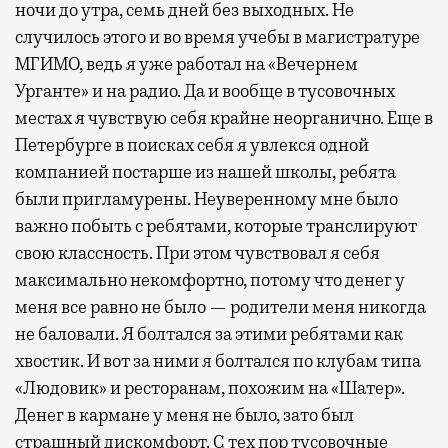
ночи до утра, семь дней без выходных. Не
случилось этого и во время учебы в магистратуре
МГИМО, ведь я уже работал на «Вечернем
Урганте» и на радио. Да и вообще в тусовочных
местах я чувствую себя крайне неорганично. Еще в
Петербурге в поисках себя я увлекся одной
компанией постарше из нашей школы, ребята
были пригламурены. Неуверенному мне было
важно побыть с ребятами, которые транслируют
свою классность. При этом чувствовал я себя
максимально некомфортно, потому что денег у
меня все равно не было — родители меня никогда
не баловали. Я болтался за этими ребятами как
хвостик. И вот за ними я болтался по клубам типа
«Людовик» и ресторанам, похожим на «Шатер».
Денег в кармане у меня не было, зато был
страшный дискомфорт. С тех пор тусовочные