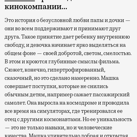
кинокомпании…
Это история о безусловной любви папы и дочки —
они во всем поддерживают и принимают друг
друга. Такое принятие дает ребенку внутреннюю
свободу, и девочка начинает ярко выделяться на
общем фоне — своей добротой, светом, смелостью.
В этом и кроются глубинные смыслы фильма.
Сюжет, конечно, гипертрофированный,
сказочный, но это сделано намеренно. Машка
совершает поступки, которые не снились
обычным детям, например сажает пассажирский
самолет. Она выросла на космодроме и проводила
все время на симуляторах, где тренировался ее
отец с другими космонавтами. Но ее уникальность
— это не только навыки, но и человеческие
качества. Машка удивительно добрая и открытая.