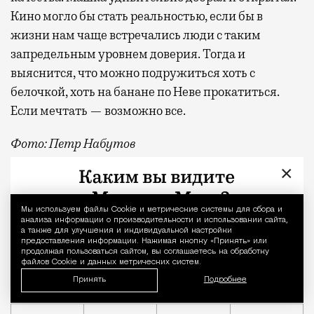
Кино могло бы стать реальностью, если бы в
жизни нам чаще встречались люди с таким
запредельным уровнем доверия. Тогда и
выяснится, что можно подружиться хоть с
белочкой, хоть на банане по Неве прокатиться.
Если мечтать — возможно все.
Фото: Петр Набутов
×
О рождении за границей благодаря бабушке Алисе Фр
Космическая Машка
Никита Владимиров
театр на Страстном
Это мой город
Мы используем файлы Сookie и метрические системы для сбора и
Уведомление 
анализа информации о производительности и использовании сайта,
а также для улучшения и индивидуальной настройки
предоставления информации. Нажимая кнопку «Принять» или
продолжая пользоваться сайтом, вы соглашаетесь на обработку
файлов Cookie и данных метрических систем.
Принять
Подробнее