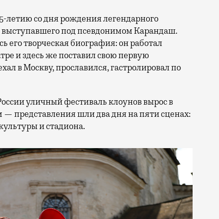
25-летию со дня рождения легендарного
, выступавшего под псевдонимом Карандаш.
сь его творческая биография: он работал
ре и здесь же поставил свою первую
ал в Москву, прославился, гастролировал по
России уличный фестиваль клоунов вырос в
 — представления шли два дня на пяти сценах:
культуры и стадиона.