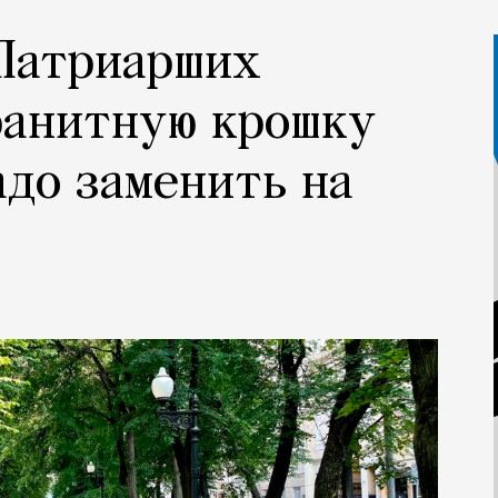
 Патриарших
ранитную крошку
адо заменить на