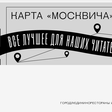
ГОРОД
ЛЮДИ
КИНО
РЕСТОРАНЫ 