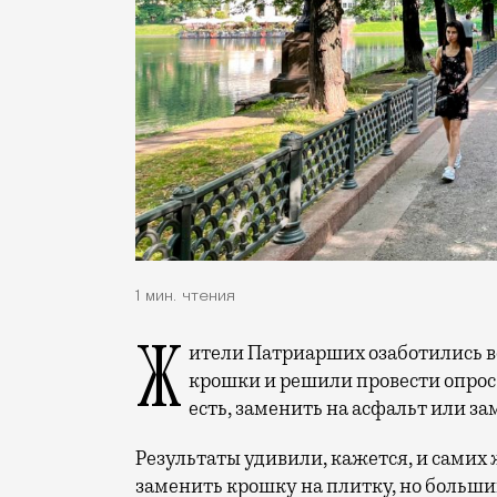
1 мин. чтения
Жители Патриарших озаботились вопросом рассыпанной вокруг пруда гранитной
крошки и решили провести опрос о
есть, заменить на асфальт или за
Результаты удивили, кажется, и самих
заменить крошку на плитку, но больши