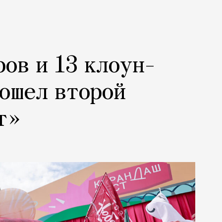
ров и 13 клоун-
рошел второй
т»