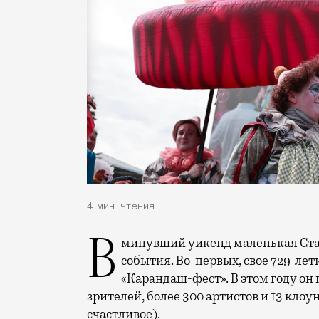
4 мин. чтения
В минувший уикенд маленькая Старица в Тверской области отметила сразу два
события. Во-первых, свое 729-ле
«Карандаш-фест». В этом году он 
зрителей, более 300 артистов и 13 клоу
счастливое).