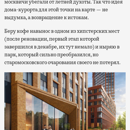
москвичи убегали от летней духоты. Так что идея
дома-курорта для этой точки на карте — не
выдумка, а возвращение к истокам.
Беру кофе навынос в одном из хипстерских мест
(после реновации, первый этап которой
завершился в декабре, их тут немало) и ныряю в
парк, который сильно преобразился, но
старомосковского очарования своего не потерял.