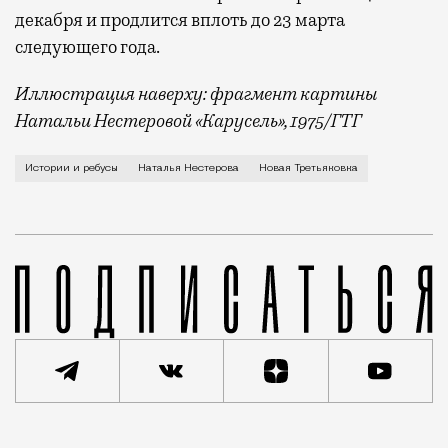
декабря и продлится вплоть до 23 марта
следующего года.
Иллюстрация наверху: фрагмент картины
Натальи Нестеровой «Карусель», 1975/ГТГ
Нестерова скончалась два года назад после тяжело
Истории и ребусы
Наталья Нестерова
Новая Третьяковка