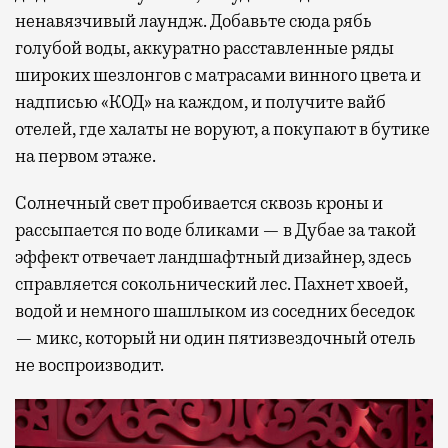
ненавязчивый лаундж. Добавьте сюда рябь
голубой воды, аккуратно расставленные ряды
широких шезлонгов с матрасами винного цвета и
надписью «КОД» на каждом, и получите вайб
отелей, где халаты не воруют, а покупают в бутике
на первом этаже.
Солнечный свет пробивается сквозь кроны и
рассыпается по воде бликами — в Дубае за такой
эффект отвечает ландшафтный дизайнер, здесь
справляется сокольнический лес. Пахнет хвоей,
водой и немного шашлыком из соседних беседок
— микс, который ни один пятизвездочный отель
не воспроизводит.