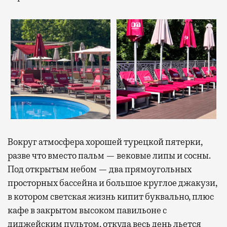
Вокруг атмосфера хорошей турецкой пятерки,
разве что вместо пальм — вековые липы и сосны.
Под открытым небом — два прямоугольных
просторных бассейна и большое круглое джакузи,
в котором светская жизнь кипит буквально, плюс
кафе в закрытом высоком павильоне с
диджейским пультом, откуда весь день льется