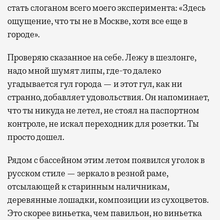
стать слоганом всего моего эксперимента: «Здесь
ощущение, что ты не в Москве, хотя все еще в
городе».
Проверяю сказанное на себе. Лежу в шезлонге,
надо мной шумят липы, где-то далеко
угадывается гул города — и этот гул, как ни
странно, добавляет удовольствия. Он напоминает,
что ты никуда не летел, не стоял на паспортном
контроле, не искал переходник для розетки. Ты
просто дошел.
Рядом с бассейном этим летом появился уголок в
русском стиле — зеркало в резной раме,
отсылающей к старинным наличникам,
деревянные лошадки, композиции из сухоцветов.
Это скорее виньетка, чем павильон, но виньетка