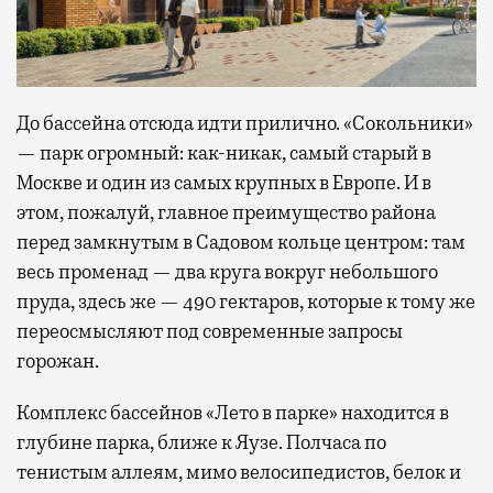
До бассейна отсюда идти прилично. «Сокольники»
— парк огромный: как-никак, самый старый в
Москве и один из самых крупных в Европе. И в
этом, пожалуй, главное преимущество района
перед замкнутым в Садовом кольце центром: там
весь променад — два круга вокруг небольшого
пруда, здесь же — 490 гектаров, которые к тому же
переосмысляют под современные запросы
горожан.
Комплекс бассейнов «Лето в парке» находится в
глубине парка, ближе к Яузе. Полчаса по
тенистым аллеям, мимо велосипедистов, белок и