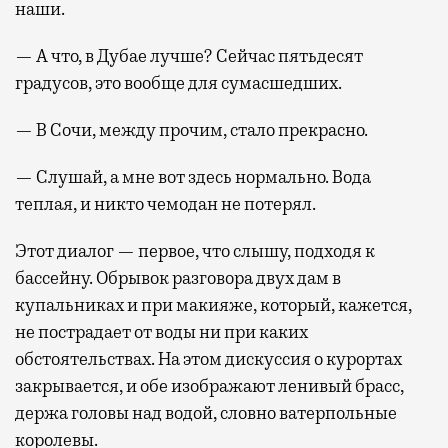
наши.
— А что, в Дубае лучше? Сейчас пятьдесят
градусов, это вообще для сумасшедших.
— В Сочи, между прочим, стало прекрасно.
— Слушай, а мне вот здесь нормально. Вода
теплая, и никто чемодан не потерял.
Этот диалог — первое, что слышу, подходя к
бассейну. Обрывок разговора двух дам в
купальниках и при макияже, который, кажется,
не пострадает от воды ни при каких
обстоятельствах. На этом дискуссия о курортах
закрывается, и обе изображают ленивый брасс,
держа головы над водой, словно ватерпольные
королевы.