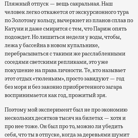
Пляжный отпуск — вещь сакральная. Наш
человек легко откажется от экскурсионного тура
по Золотому кольцу, вычеркнет из планов сплав по
Катуни и даже смирится с тем, что Париж опять
подождет. Но лишиться недели у воды, чтобы,
лежа у бассейна в новом купальнике,
перебрасываться с такими же расслабленными
соседями светскими репликами, это уже
покушение на права личности. Те, кто называет
этот отдых «тюленьим», просто завидуют — год
без моря и без законно приобретенного загара
воспринимается как год, прожитый зря.
Поэтому мой эксперимент был не про экономию
нескольких десятков тысяч на билетах — хотя и
про нее тоже. Он был про то, можно ли убедить
себя, что ты в отпуске, когда за деревьями шумит