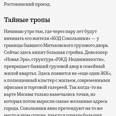
Ростокинский проезд.
Тайные тропы
Начинаю утро там, где через пару лет будут
начинать его жители «КОД Сокольники» — у
границы бывшего Митьковского грузового двора.
Сейчас здесь кипит большая стройка. Девелопер
«Новая Эра», структура «РЖД-Недвижимости»,
превращает бывший грузовой двор в семейный
жилой квартал. Здесь появится не «еще один ЖК»,
а полноценный кластер с жильем, современными
офисами и торговой галереей. Так когда-то на
карте Москвы только намечались точки, из
которых потом выросли самые желанные адреса
города. Сокольники явно претендуют на то же
место в этом списке, просто в гораздо больших