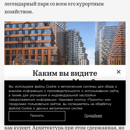
легендарный парк со всем его курортным
хозяйством.
×
Мы используем файлы Сookie и метрические системы для сбора и
Уведомление 
анализа информации о производительности и использовании сайта,
а также для улучшения и индивидуальной настройки
предоставления информации. Нажимая кнопку «Принять» или
продолжая пользоваться сайтом, вы соглашаетесь на обработку
файлов Cookie и данных метрических систем.
Дом, который работает как офис, двор, который
Принять
Подробнее
работает как парк, парк, который летом работает
как курорт. Архитектура при этом сдержанная, но