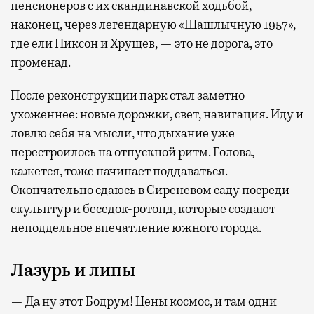
пенсионеров с их скандинавской ходьбой,
наконец, через легендарную «Шашлычную 1957»,
где ели Никсон и Хрущев, — это не дорога, это
променад.
После реконструкции парк стал заметно
ухоженнее: новые дорожки, свет, навигация. Иду и
ловлю себя на мысли, что дыхание уже
перестроилось на отпускной ритм. Голова,
кажется, тоже начинает поддаваться.
Окончательно сдаюсь в Сиреневом саду посреди
скульптур и беседок-ротонд, которые создают
неподдельное впечатление южного города.
Лазурь и липы
— Да ну этот Бодрум! Цены космос, и там одни