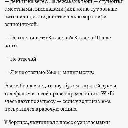
— деньги на ветер. На лежаках в тени — студентки
с местными лимонадами (их в меню тут больше
пяти видов, и они действительно хороши) и
вечной темой:
— Он мне пишет: «Как дела?» Как дела! После
всего.
— Не отвечай.
— Я и не отвечаю. Уже 14 минут молчу.
Рядом бизнес-леди с ноутбуком в правой руке и
телефоном в левой правит презентацию. Wi-Fi
здесь дают по запросу — офис у воды из мема
превратился в рабочую опцию.
У бортика, укутанная в парео с узнаваемыми