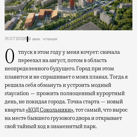
31.07.2026
9 мин. чтения
Отпуск в этом году у меня кочует: сначала
переехал на август, потом в область
неопределенного будущего. Город при этом
плавится и не спрашивает о моих планах. Тогда я
решила себя обмануть и устроить модный
staycation — прожить полноценный курортный
день, не покидая города. Точка старта — новый
квартал
«КОД Сокольники»
, тот самый, что вырос
на месте бывшего грузового двора и открывает
свой тайный ход в знаменитый парк.