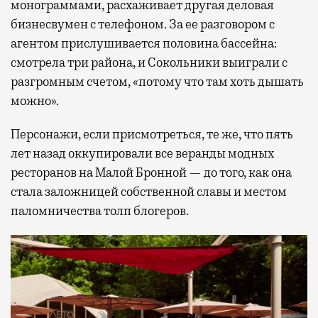
монограммами, расхаживает другая деловая
бизнесвумен с телефоном. За ее разговором с
агентом прислушивается половина бассейна:
смотрела три района, и Сокольники выиграли с
разгромным счетом, «потому что там хоть дышать
можно».
Персонажи, если присмотреться, те же, что пять
лет назад оккупировали все веранды модных
ресторанов на Малой Бронной — до того, как она
стала заложницей собственной славы и местом
паломничества толп блогеров.