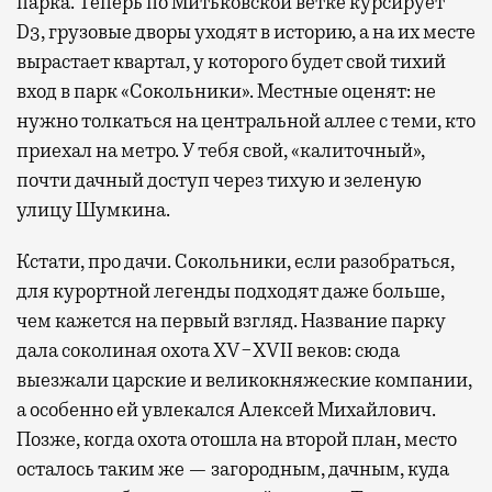
парка. Теперь по Митьковской ветке курсирует
D3, грузовые дворы уходят в историю, а на их месте
вырастает квартал, у которого будет свой тихий
вход в парк «Сокольники». Местные оценят: не
нужно толкаться на центральной аллее с теми, кто
приехал на метро. У тебя свой, «калиточный»,
почти дачный доступ через тихую и зеленую
улицу Шумкина.
Кстати, про дачи. Сокольники, если разобраться,
для курортной легенды подходят даже больше,
чем кажется на первый взгляд. Название парку
дала соколиная охота XV−XVII веков: сюда
выезжали царские и великокняжеские компании,
а особенно ей увлекался Алексей Михайлович.
Позже, когда охота отошла на второй план, место
осталось таким же — загородным, дачным, куда