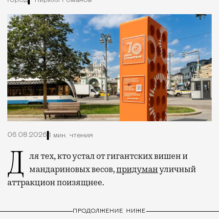
Город
Кирилл Романов
06.08.2026
1 мин. чтения
Для тех, кто устал от гигантских вишен и
мандариновых весов,
придуман
уличный
аттракцион поизящнее.
ПРОДОЛЖЕНИЕ НИЖЕ