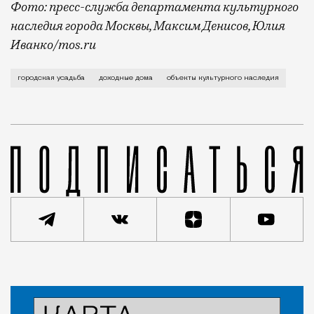
Фото: пресс-служба департамента культурного
наследия города Москвы, Максим Денисов, Юлия
Иванко/mos.ru
Охранный статус наконец получили здания, которые 
городская усадьба
доходные дома
объекты культурного наследия
Статья
Николай Спиридонов
Город