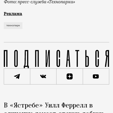
Фото: пресс-служба «Технопарка»
Рекламные кампании техники редко выходят за рамк
Реклама
технопарк
Реклама
Редакция Москвич Mag
В «Ястребе» Уилл Феррелл в
Город