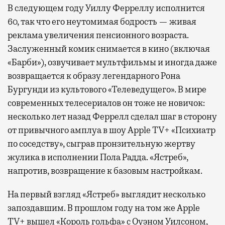
В следующем году Уиллу Ферреллу исполнится
60, так что его неутомимая бодрость — живая
реклама увеличения пенсионного возраста.
Заслуженный комик снимается в кино (включая
«Барби»), озвучивает мультфильмы и иногда даже
возвращается к образу легендарного Рона
Бургунди из культового «Телеведущего». В мире
современных телесериалов он тоже не новичок:
несколько лет назад Феррелл сделал шаг в сторону
от привычного амплуа в шоу Apple TV+ «Психиатр
по соседству», сыграв пронзительную жертву
жулика в исполнении Пола Радда. «Ястреб»,
напротив, возвращение к базовым настройкам.
На первый взгляд «Ястреб» выглядит несколько
запоздавшим. В прошлом году на том же Apple
TV+ вышел «Король гольфа» с Оуэном Уилсоном,