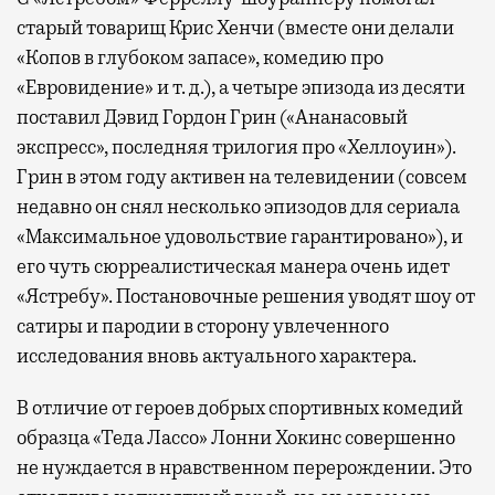
старый товарищ Крис Хенчи (вместе они делали
«Копов в глубоком запасе», комедию про
«Евровидение» и т. д.), а четыре эпизода из десяти
поставил Дэвид Гордон Грин («Ананасовый
экспресс», последняя трилогия про «Хеллоуин»).
Грин в этом году активен на телевидении (совсем
недавно он снял несколько эпизодов для сериала
«Максимальное удовольствие гарантировано»), и
его чуть сюрреалистическая манера очень идет
«Ястребу». Постановочные решения уводят шоу от
сатиры и пародии в сторону увлеченного
исследования вновь актуального характера.
В отличие от героев добрых спортивных комедий
образца «Теда Лассо» Лонни Хокинс совершенно
не нуждается в нравственном перерождении. Это