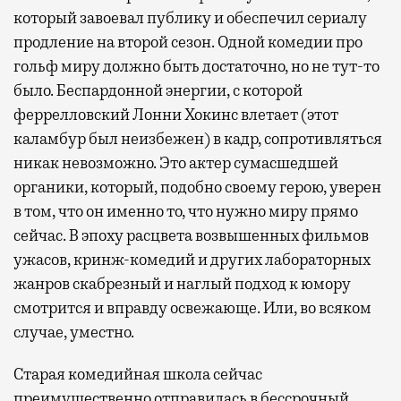
который завоевал публику и обеспечил сериалу
продление на второй сезон. Одной комедии про
гольф миру должно быть достаточно, но не тут-то
было. Беспардонной энергии, с которой
феррелловский Лонни Хокинс влетает (этот
каламбур был неизбежен) в кадр, сопротивляться
никак невозможно. Это актер сумасшедшей
органики, который, подобно своему герою, уверен
в том, что он именно то, что нужно миру прямо
сейчас. В эпоху расцвета возвышенных фильмов
ужасов, кринж-комедий и других лабораторных
жанров скабрезный и наглый подход к юмору
смотрится и вправду освежающе. Или, во всяком
случае, уместно.
Старая комедийная школа сейчас
преимущественно отправилась в бессрочный