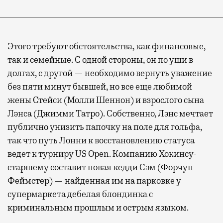
Этого требуют обстоятельства, как финансовые,
так и семейные. С одной стороны, он по уши в
долгах, с другой — необходимо вернуть уважение
без пяти минут бывшей, но все еще любимой
жены Стейси (Молли Шеннон) и взрослого сына
Лэнса (Джимми Татро). Собственно, Лэнс мечтает
публично унизить папочку на поле для гольфа,
так что путь Лонни к восстановлению статуса
ведет к турниру US Open. Компанию Хокинсу-
старшему составит новая кедди Сэм (Форчун
Феймстер) — найденная им на парковке у
супермаркета дебелая блондинка с
криминальным прошлым и острым языком.