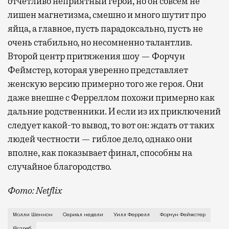
отчетливо неприятный герой, но он совсем не
лишен магнетизма, смешно и много шутит про
яйца, а главное, пусть парадоксально, пусть не
очень стабильно, но несомненно талантлив.
Второй центр притяжения шоу — Форчун
Феймстер, которая уверенно представляет
женскую версию примерно того же героя. Они
даже внешне с Ферреллом похожи примерно как
дальние родственники. И если из их приключений
следует какой-то вывод, то вот он: ждать от таких
людей честности — гиблое дело, однако они
вполне, как показывает финал, способны на
случайное благородство.
Фото: Netflix
Когда-то Лонни Хокинс (Уилл Феррелл) был звездой 
Молли Шеннон
Сериал недели
Уилл Феррелл
Форчун Феймстер
Ястреб