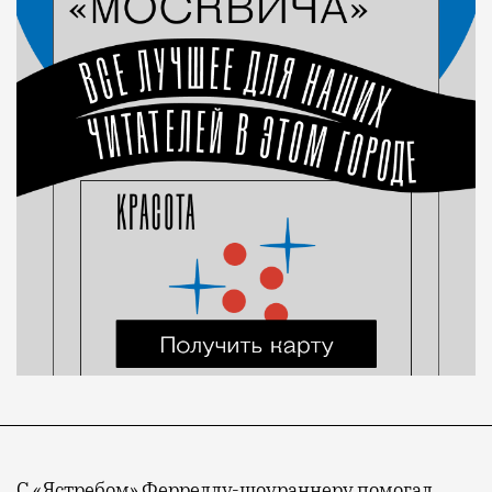
С «Ястребом» Ферреллу-шоураннеру помогал