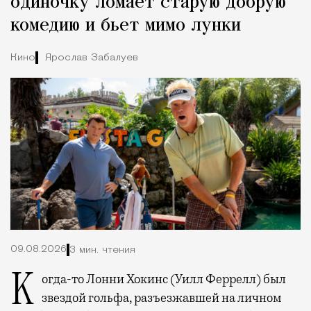
одиночку ломает старую добрую
комедию и бьет мимо лунки
Кино
Ярослав Забалуев
09.08.2026
3 мин. чтения
Когда-то Лонни Хокинс (Уилл Феррелл) был
звездой гольфа, разъезжавшей на личном