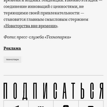
времени и модных тенденций. Именно эта идея —
соединение инноваций с ценностями, не
теряющими своей привлекательности —
становится главным смысловым стержнем
«Новаторства вне времени»
.
Фото: пресс-служба «Технопарка»
Рекламные кампании техники редко выходят за рамк
Реклама
технопарк