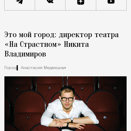
Реклама
Редакция Москвич Mag
Это мой город: директор театра
Город
«На Страстном» Никита
Владимиров
Город
Анастасия Медвецкая