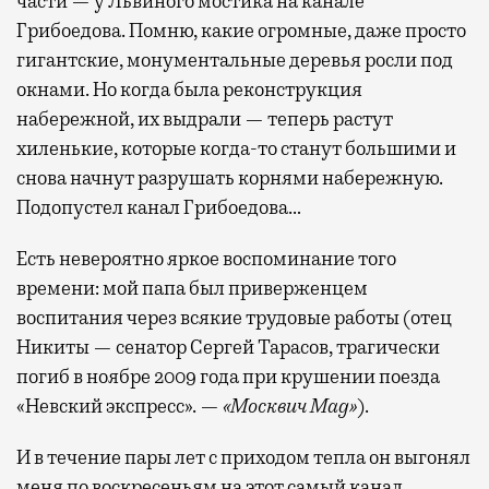
части — у Львиного мостика на канале
Грибоедова. Помню, какие огромные, даже просто
гигантские, монументальные деревья росли под
окнами. Но когда была реконструкция
набережной, их выдрали — теперь растут
хиленькие, которые когда-то станут большими и
снова начнут разрушать корнями набережную.
Подопустел канал Грибоедова…
Есть невероятно яркое воспоминание того
времени: мой папа был приверженцем
воспитания через всякие трудовые работы (отец
Никиты — сенатор Сергей Тарасов, трагически
погиб в ноябре 2009 года при крушении поезда
«Невский экспресс». —
«Москвич Mag»
).
И в течение пары лет с приходом тепла он выгонял
меня по воскресеньям на этот самый канал