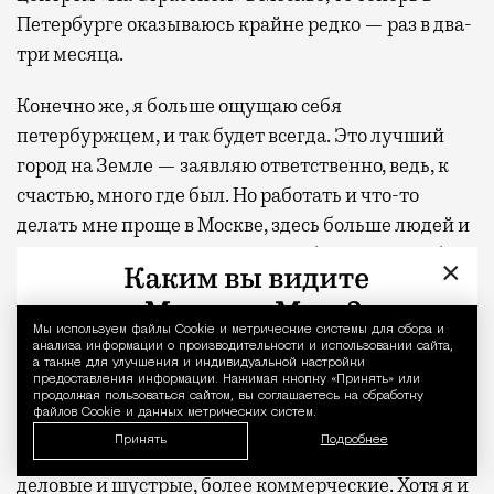
Петербурге оказываюсь крайне редко — раз в два-
три месяца.
Конечно же, я больше ощущаю себя
петербуржцем, и так будет всегда. Это лучший
город на Земле — заявляю ответственно, ведь, к
счастью, много где был. Но работать и что-то
делать мне проще в Москве, здесь больше людей и
возможностей, пространство мобилизует к работе.
×
Питер же про кайфы и творческие расслабончики.
Здесь сложнее сосредоточиться, как и в южных
Мы используем файлы Сookie и метрические системы для сбора и
Уведомление 
городах, северные петербуржцы чуть-чуть
анализа информации о производительности и использовании сайта,
а также для улучшения и индивидуальной настройки
ленивее.
предоставления информации. Нажимая кнопку «Принять» или
продолжая пользоваться сайтом, вы соглашаетесь на обработку
файлов Cookie и данных метрических систем.
Петербуржцы более душевные и
Принять
Подробнее
интеллигентные. В Москве этого нет, москвичи
деловые и шустрые, более коммерческие. Хотя я и