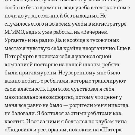
особо не было времени, ведь учеба в театральном с
ночи до утра, семь дней без выходных. Не
случилось этого и во время учебы в магистратуре
МГИМО, ведь я уже работал на «Вечернем
Урганте» и на радио. Да и вообще в тусовочных
местах я чувствую себя крайне неорганично. Еще в
Петербурге в поисках себя я увлекся одной
компанией постарше из нашей школы, ребята
были пригламурены. Неуверенному мне было
важно побыть с ребятами, которые транслируют
свою классность. При этом чувствовал я себя
максимально некомфортно, потому что денег у
меня все равно не было — родители меня никогда
не баловали. Я болтался за этими ребятами как
хвостик. И вот за ними я болтался по клубам типа
«Людовик» и ресторанам, похожим на «Шатер».