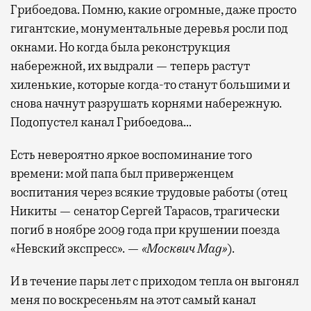
Грибоедова. Помню, какие огромные, даже просто
гигантские, монументальные деревья росли под
окнами. Но когда была реконструкция
набережной, их выдрали — теперь растут
хиленькие, которые когда-то станут большими и
снова начнут разрушать корнями набережную.
Подопустел канал Грибоедова…
Есть невероятно яркое воспоминание того
времени: мой папа был приверженцем
воспитания через всякие трудовые работы (отец
Никиты — сенатор Сергей Тарасов, трагически
погиб в ноябре 2009 года при крушении поезда
«Невский экспресс». —
«Москвич Mag»
).
И в течение пары лет с приходом тепла он выгонял
меня по воскресеньям на этот самый канал