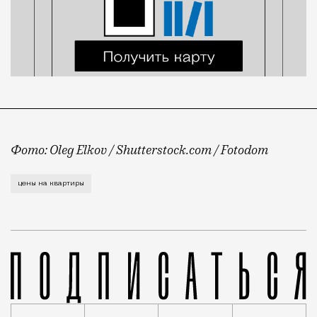
Фото: Oleg Elkov / Shutterstock.com / Fotodom
Если коротко: квартир на рынке становится меньше,
цены на квартиры