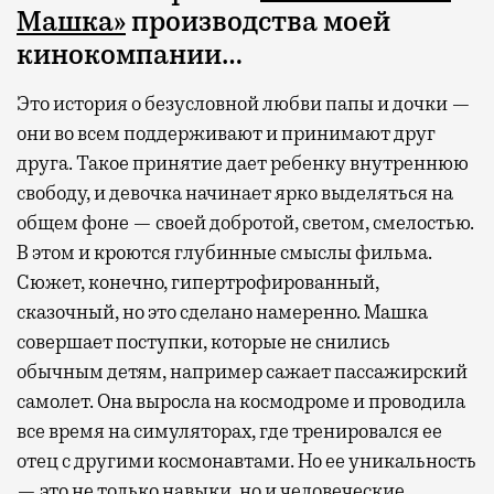
Машка»
производства моей
кинокомпании…
Это история о безусловной любви папы и дочки —
они во всем поддерживают и принимают друг
друга. Такое принятие дает ребенку внутреннюю
свободу, и девочка начинает ярко выделяться на
общем фоне — своей добротой, светом, смелостью.
В этом и кроются глубинные смыслы фильма.
Сюжет, конечно, гипертрофированный,
сказочный, но это сделано намеренно. Машка
совершает поступки, которые не снились
обычным детям, например сажает пассажирский
самолет. Она выросла на космодроме и проводила
все время на симуляторах, где тренировался ее
отец с другими космонавтами. Но ее уникальность
— это не только навыки, но и человеческие