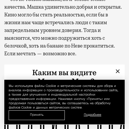
качества. Машка удивительно добрая и открытая.
Кино могло бы стать реальностью, если бы в
жизни нам чаще встречались люди с таким
запредельным уровнем доверия. Тогда и
выяснится, что можно подружиться хоть с
белочкой, хоть на банане по Неве прокатиться.
Если мечтать — возможно все.
Фото: Петр Набутов
×
О рождении за границей благодаря бабушке Алисе Фр
Космическая Машка
Никита Владимиров
театр на Страстном
Мы используем файлы Сookie и метрические системы для сбора и
Уведомление 
Это мой город
анализа информации о производительности и использовании сайта,
а также для улучшения и индивидуальной настройки
предоставления информации. Нажимая кнопку «Принять» или
продолжая пользоваться сайтом, вы соглашаетесь на обработку
файлов Cookie и данных метрических систем.
Принять
Подробнее