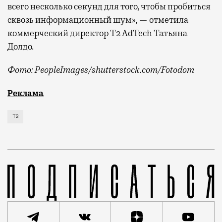
всего несколько секунд для того, чтобы пробиться
сквозь информационный шум», — отметила
коммерческий директор Т2 AdTech Татьяна
Долдо.
Фото: PeopleImages/shutterstock.com/Fotodom
Мобильный оператор Т2 изучил модели интернет-потр
Реклама
Т2