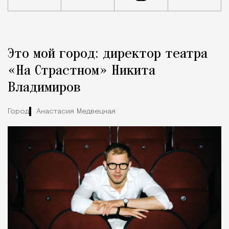
Реклама
Редакция Москвич Mag
Это мой город: директор театра
Город
«На Страстном» Никита
Владимиров
Город
Анастасия Медвецкая