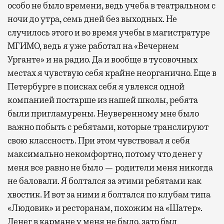
особо не было времени, ведь учеба в театральном с
ночи до утра, семь дней без выходных. Не
случилось этого и во время учебы в магистратуре
МГИМО, ведь я уже работал на «Вечернем
Урганте» и на радио. Да и вообще в тусовочных
местах я чувствую себя крайне неорганично. Еще в
Петербурге в поисках себя я увлекся одной
компанией постарше из нашей школы, ребята
были пригламурены. Неуверенному мне было
важно побыть с ребятами, которые транслируют
свою классность. При этом чувствовал я себя
максимально некомфортно, потому что денег у
меня все равно не было — родители меня никогда
не баловали. Я болтался за этими ребятами как
хвостик. И вот за ними я болтался по клубам типа
«Людовик» и ресторанам, похожим на «Шатер».
Денег в кармане у меня не было, зато был