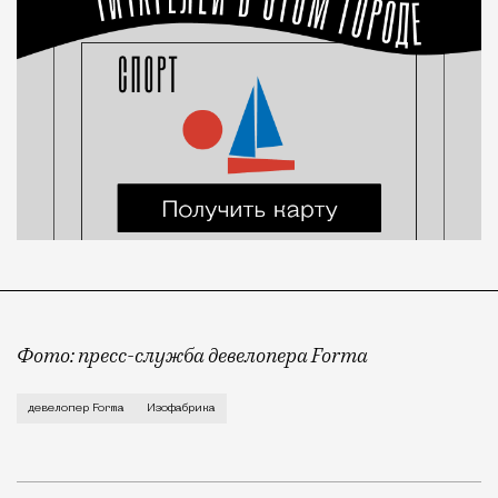
Фото: пресс-служба девелопера Forma
Корпус скульптуры и лепки Изофабрики на Часовой 
девелопер Forma
Изофабрика