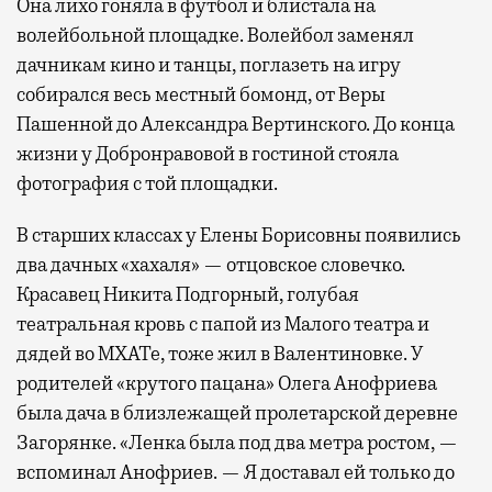
Она лихо гоняла в футбол и блистала на
волейбольной площадке. Волейбол заменял
дачникам кино и танцы, поглазеть на игру
собирался весь местный бомонд, от Веры
Пашенной до Александра Вертинского. До конца
жизни у Добронравовой в гостиной стояла
фотография с той площадки.
В старших классах у Елены Борисовны появились
два дачных «хахаля» — отцовское словечко.
Красавец Никита Подгорный, голубая
театральная кровь с папой из Малого театра и
дядей во МХАТе, тоже жил в Валентиновке. У
родителей «крутого пацана» Олега Анофриева
была дача в близлежащей пролетарской деревне
Загорянке. «Ленка была под два метра ростом, —
вспоминал Анофриев. — Я доставал ей только до