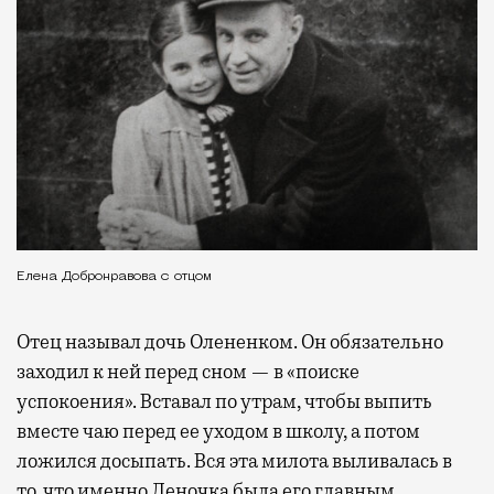
Елена Добронравова с отцом
Отец называл дочь Олененком. Он обязательно
заходил к ней перед сном — в «поиске
успокоения». Вставал по утрам, чтобы выпить
вместе чаю перед ее уходом в школу, а потом
ложился досыпать. Вся эта милота выливалась в
то, что именно Леночка была его главным