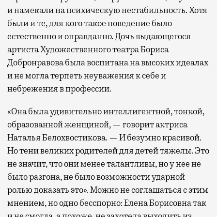
и намекали на психическую нестабильность. Хотя
были и те, для кого такое поведение было
естественно и оправданно. Дочь выдающегося
артиста Художественного театра Бориса
Добронравова была воспитана на высоких идеалах
и не могла терпеть неуважения к себе и
небрежения в профессии.
«Она была удивительно интеллигентной, тонкой,
образованной женщиной, — говорит актриса
Наталья Белохвостикова. — И безумно красивой.
Но тени великих родителей для детей тяжелы. Это
не значит, что они менее талантливы, но у нее не
было разгона, не было возможности ударной
ролью доказать это». Можно не соглашаться с этим
мнением, но одно бесспорно: Елена Борисовна так
и не смогла, а похоже, не захотела выходить из