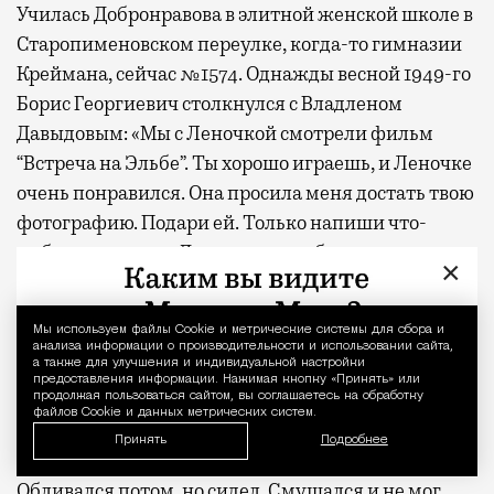
Училась Добронравова в элитной женской школе в
Старопименовском переулке, когда-то гимназии
Креймана, сейчас №1574. Однажды весной 1949-го
Борис Георгиевич столкнулся с Владленом
Давыдовым: «Мы с Леночкой смотрели фильм
“Встреча на Эльбе”. Ты хорошо играешь, и Леночке
очень понравился. Она просила меня достать твою
фотографию. Подари ей. Только напиши что-
нибудь хорошее». Давыдов хотел было пожелать
×
успехов, но Борис Георгиевич предвосхитил:
«Только про учебу не надо, она у меня и так
Мы используем файлы Сookie и метрические системы для сбора и
Уведомление 
отличница». И попросил Давыдова выступить в
анализа информации о производительности и использовании сайта,
а также для улучшения и индивидуальной настройки
школе дочери на утреннике по случаю окончания
предоставления информации. Нажимая кнопку «Принять» или
учебного года. «Я хорошо помню этот день, —
продолжая пользоваться сайтом, вы соглашаетесь на обработку
файлов Cookie и данных метрических систем.
вспоминал Владлен Семенович. — Было очень
Принять
Подробнее
жарко. Борис Георгиевич тоже сидел на сцене.
Обливался потом, но сидел. Смущался и не мог