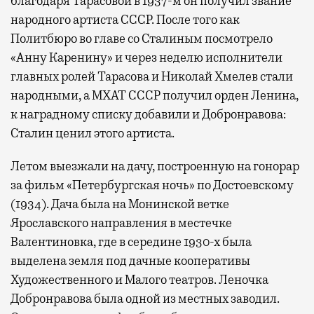
благодаря Тарасовой в 1937-м он получил звание
народного артиста СССР. После того как
Политбюро во главе со Сталиным посмотрело
«Анну Каренину» и через неделю исполнители
главных ролей Тарасова и Николай Хмелев стали
народными, а МХАТ СССР получил орден Ленина,
к наградному списку добавили и Добронравова:
Сталин ценил этого артиста.
Летом выезжали на дачу, построенную на гонорар
за фильм «Петербургская ночь» по Достоевскому
(1934). Дача была на Монинской ветке
Ярославского направления в местечке
Валентиновка, где в середине 1930-х была
выделена земля под дачные кооперативы
Художественного и Малого театров. Леночка
Добронравова была одной из местных заводил.