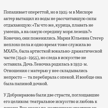
Попахивает опереттой, но в 1925-м в Мисхоре
актер вытащил из воды не рассчитавшую силы
отдыхающую: «Ты что же, курица, плавать не
умеешь, а на самую середину моря лезешь?»
Конечно, они поженились. Мария Юльевна Стегер
неплохо пела и одно время тоже служила во
МХАТе, была артисткой вокально-драматической
части (1942–1955), но следа в искусстве не
оставила. Дочь Леночка родилась в 1932-м.
Отношения с матерью у нее складывались
непросто — та перебирала с опекой. И вообще она
была папиной дочкой.
У Добронравова были две страсти, поглощавшие
его целиком: театральное искусство и любовь к
дочери. Вне сцены по-настоящему счастлив он