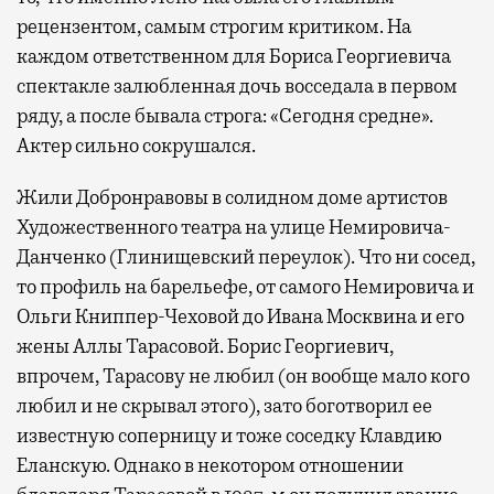
рецензентом, самым строгим критиком. На
каждом ответственном для Бориса Георгиевича
спектакле залюбленная дочь восседала в первом
ряду, а после бывала строга: «Сегодня средне».
Актер сильно сокрушался.
Жили Добронравовы в солидном доме артистов
Художественного театра на улице Немировича-
Данченко (Глинищевский переулок). Что ни сосед,
то профиль на барельефе, от самого Немировича и
Ольги Книппер-Чеховой до Ивана Москвина и его
жены Аллы Тарасовой. Борис Георгиевич,
впрочем, Тарасову не любил (он вообще мало кого
любил и не скрывал этого), зато боготворил ее
известную соперницу и тоже соседку Клавдию
Еланскую. Однако в некотором отношении