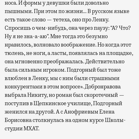
носа. И формы у девушки были довольно
пышными. При этом по жизни… В русском языке
есть такое слово — тетеха, оно про Ленку.
Спросишь о чем-нибудь, она через паузу: “А? Что?
Ну я не зна-а-аю”. Мне тогда это безумно
нравилось, волновало воображение. Но когда этот
тюлень, не ноги, а ласты, появлялась на площадке,
она мгновенно преображалась. Действительно
была сильным игроком. Подгорный был тоже
влюблен в Ленку, мы с ним были страшными
конкурентами в этом вопросе». Добронравова
выбрала Никиту, но роман был скоротечный —
поступив в Щепкинское училище, Подгорный
женился на другой. А с Анофриевым Елена
Борисовна столкнулась на одном курсе Школы-
студии МХАТ.