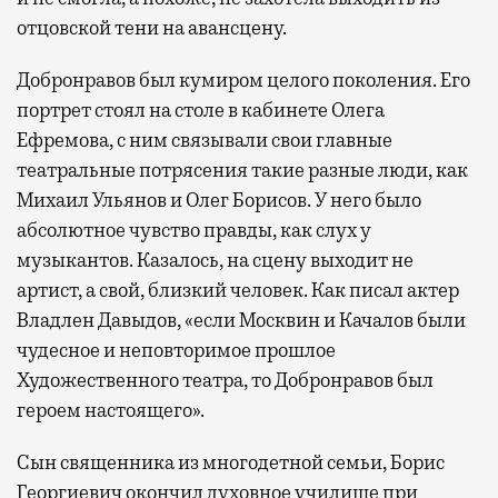
отцовской тени на авансцену.
Добронравов был кумиром целого поколения. Его
портрет стоял на столе в кабинете Олега
Ефремова, с ним связывали свои главные
театральные потрясения такие разные люди, как
Михаил Ульянов и Олег Борисов. У него было
абсолютное чувство правды, как слух у
музыкантов. Казалось, на сцену выходит не
артист, а свой, близкий человек. Как писал актер
Владлен Давыдов, «если Москвин и Качалов были
чудесное и неповторимое прошлое
Художественного театра, то Добронравов был
героем настоящего».
Сын священника из многодетной семьи, Борис
Георгиевич окончил духовное училище при