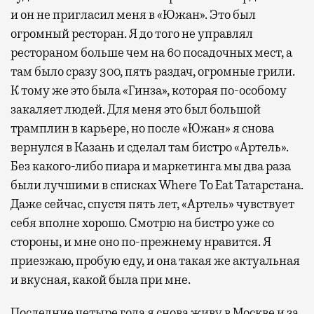
и он не пригласил меня в «Южан». Это был
огромный ресторан. Я до того не управлял
рестораном больше чем на 60 посадочных мест, а
там было сразу 300, пять раздач, огромные грили.
К тому же это была «Гинза», которая по-особому
закаляет людей. Для меня это был большой
трамплин в карьере, но после «Южан» я снова
вернулся в Казань и сделал там бистро «Артель».
Без какого-либо пиара и маркетинга мы два раза
были лучшими в списках Where To Eat Татарстана.
Даже сейчас, спустя пять лет, «Артель» чувствует
себя вполне хорошо. Смотрю на бистро уже со
стороны, и мне оно по-прежнему нравится. Я
приезжаю, пробую еду, и она такая же актуальная
и вкусная, какой была при мне.
Последние четыре года я снова живу в Москве и за