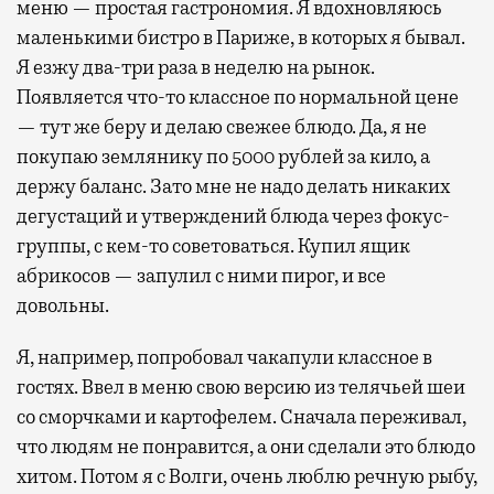
меню — простая гастрономия. Я вдохновляюсь
маленькими бистро в Париже, в которых я бывал.
Я езжу два-три раза в неделю на рынок.
Появляется что-то классное по нормальной цене
— тут же беру и делаю свежее блюдо. Да, я не
покупаю землянику по 5000 рублей за кило, а
держу баланс. Зато мне не надо делать никаких
дегустаций и утверждений блюда через фокус-
группы, с кем-то советоваться. Купил ящик
абрикосов — запулил с ними пирог, и все
довольны.
Я, например, попробовал чакапули классное в
гостях. Ввел в меню свою версию из телячьей шеи
со сморчками и картофелем. Сначала переживал,
что людям не понравится, а они сделали это блюдо
хитом. Потом я с Волги, очень люблю речную рыбу,