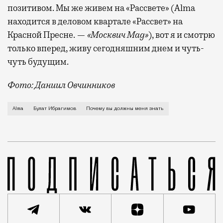
позитивом. Мы же живем на «Рассвете» (Alma
находится в деловом квартале «Рассвет» на
Красной Пресне. —
«Москвич Mag»
), вот я и смотрю
только вперед, живу сегодняшним днем и чуть-
чуть будущим.
Фото: Даниил Овчинников
Москва для меня родной город, из своих 35 я прожил
Alma
Булат Ибрагимов
Почему вы должны меня знать