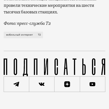
провели технические мероприятия на шести
тысячах базовых станциях.
Фото: пресс-служба Т2
Мобильный оператор Т2 завершил работы по увеличе
мобильный интернет
Т2
Реклама
Редакция Москвич Mag