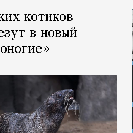
ких котиков
езут в новый
тоногие»