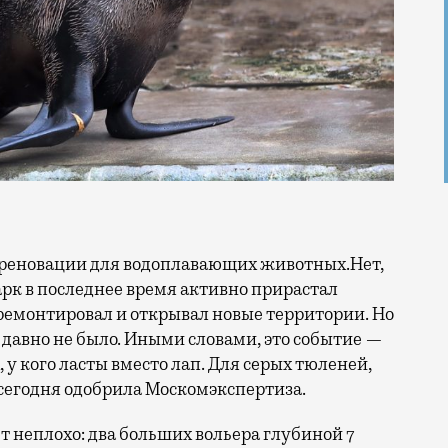
 реновации для водоплавающих животных.
Нет,
рк в последнее время активно прирастал
ремонтировал и открывал новые территории. Но
 давно не было. Иными словами, это событие —
 у кого ласты вместо лап. Для серых тюленей,
 сегодня одобрила Москомэкспертиза.
т неплохо: два больших вольера глубиной 7