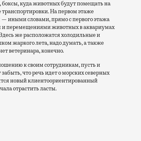
, боксы, куда животных будут помещать на
е транспортировки. На первом этаже
 — иными словами, прямо с первого этажа
м и перемещениями животных в аквариумах
 Здесь же расположатся холодильные и
ом жаркого лета, надо думать, а также
ет ветеринара, конечно.
тношению к своим сотрудникам, пусть и
 забыть, что речь идет о морских северных
оится новый клиентоориентированный
чала отрастить ласты.
ации для водоплавающих животных.Нет, кроме шуток — 