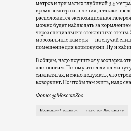
метров и три малых глубиной 3,5 метра
время осмотра и лечения, а также посл
расположится экспозиционная галерея
можно будет наблюдать за кормление
через специальные стеклянные стены.
морозильные камеры — на случай слишк
помещение для кормокухни. Ну и кабин
В общем, надо поучиться у зоопарка о
ластоногим. Потому что если на минуту
симпатягах, можно подумать, что стр
коворкинг. Но чтобы там жить, надо сна
Фото: @MoscowZoo
Власти Москвы начали программу ренов
Московский зоопарк
павильон Ластоногие