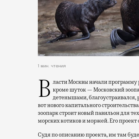
1 мин. чтения
Власти Москвы начали программу
кроме шуток — Московский зоопа
детенышами, благоустраивался, 
вот нового капитального строительства
зоопарк строит новый павильон для тех,
морских котиков и моржей. Его проект
Судя по описанию проекта, им там буде