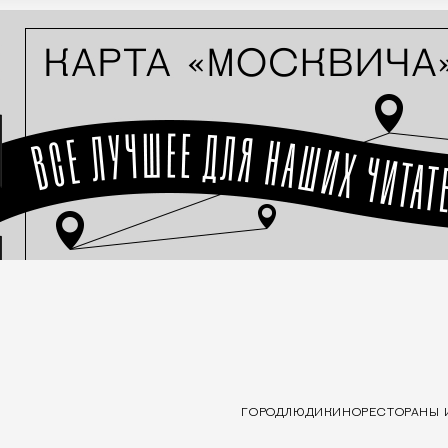
ГОРОД
ЛЮДИ
КИНО
РЕСТОРАНЫ 