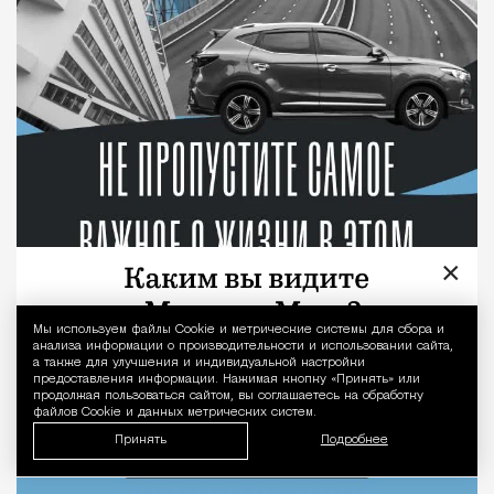
×
Мы используем файлы Сookie и метрические системы для сбора и
Уведомление 
анализа информации о производительности и использовании сайта,
а также для улучшения и индивидуальной настройки
предоставления информации. Нажимая кнопку «Принять» или
продолжая пользоваться сайтом, вы соглашаетесь на обработку
файлов Cookie и данных метрических систем.
Принять
Подробнее