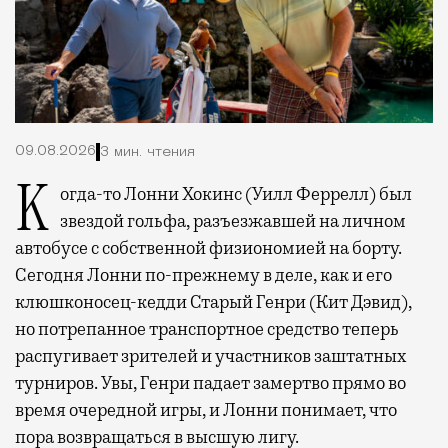
09.08.2026
3 мин. чтения
Когда-то Лонни Хокинс (Уилл Феррелл) был
звездой гольфа, разъезжавшей на личном
автобусе с собственной физиономией на борту.
Сегодня Лонни по-прежнему в деле, как и его
клюшконосец-кедди Старый Генри (Кит Дэвид),
но потрепанное транспортное средство теперь
распугивает зрителей и участников заштатных
турниров. Увы, Генри падает замертво прямо во
время очередной игры, и Лонни понимает, что
пора возвращаться в высшую лигу.