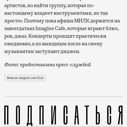
артистов, но найти группу, которая по-
настоящему владеет инструментами, не так
просто». Поэтому пока афиша МИЛК держится на
завсегдатаях Imagine Cafe, которые играют блюз,
рок, джаз. Концерты проходят практически
ежедневно, а по выходным после на смену
музыкантам заступают диджеи.
Фото: предоставлено пресс-службой
«Двадцать лет сердце рок-н-ролла билось на Покров
Moscow Imagine Live Club