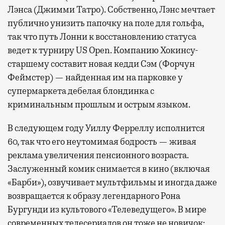
Лэнса (Джимми Татро). Собственно, Лэнс мечтает
публично унизить папочку на поле для гольфа,
так что путь Лонни к восстановлению статуса
ведет к турниру US Open. Компанию Хокинсу-
старшему составит новая кедди Сэм (Форчун
Феймстер) — найденная им на парковке у
супермаркета дебелая блондинка с
криминальным прошлым и острым языком.
В следующем году Уиллу Ферреллу исполнится
60, так что его неутомимая бодрость — живая
реклама увеличения пенсионного возраста.
Заслуженный комик снимается в кино (включая
«Барби»), озвучивает мультфильмы и иногда даже
возвращается к образу легендарного Рона
Бургунди из культового «Телеведущего». В мире
современных телесериалов он тоже не новичок: