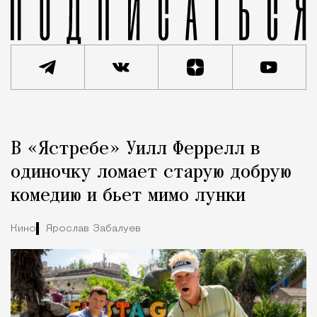
Реклама
Редакция Москвич Mag
В «Ястребе» Уилл Феррелл в
Город
одиночку ломает старую добрую
комедию и бьет мимо лунки
Кино
Ярослав Забалуев