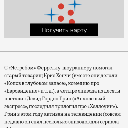
С «Ястребом» Ферреллу-шоураннеру помогал
старый товарищ Крис Хенчи (вместе они делали
«Копов в глубоком запасе», комедию про
«Евровидение» и т. д.), а четыре эпизода из десяти
поставил Дэвид Гордон Грин («Ананасовый
экспресс», последняя трилогия про «Хеллоуин»).
Грин в этом году активен на телевидении (совсем
недавно он снял несколько эпизодов для сериала