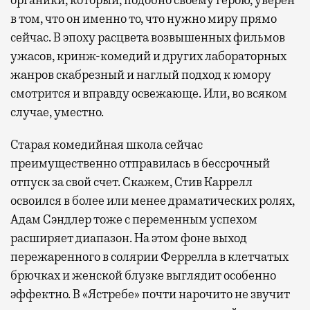
органики, который, подобно своему герою, уверен
в том, что он именно то, что нужно миру прямо
сейчас. В эпоху расцвета возвышенных фильмов
ужасов, кринж-комедий и других лабораторных
жанров скабрезный и наглый подход к юмору
смотрится и вправду освежающе. Или, во всяком
случае, уместно.
Старая комедийная школа сейчас
преимущественно отправилась в бессрочный
отпуск за свой счет. Скажем, Стив Каррелл
освоился в более или менее драматических ролях,
Адам Сэндлер тоже с переменным успехом
расширяет диапазон. На этом фоне выход
пережаренного в солярии Феррелла в клетчатых
брючках и женской блузке выглядит особенно
эффектно. В «Ястребе» почти нарочито не звучит