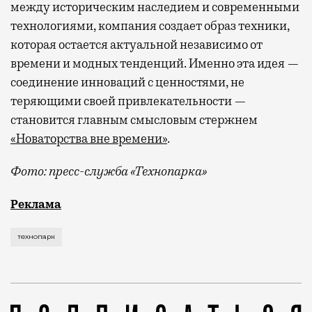
между историческим наследием и современными
технологиями, компания создает образ техники,
которая остается актуальной независимо от
времени и модных тенденций. Именно эта идея —
соединение инноваций с ценностями, не
теряющими своей привлекательности —
становится главным смысловым стержнем
«Новаторства вне времени»
.
Фото: пресс-служба «Технопарка»
Рекламные кампании техники редко выходят за рамк
Реклама
технопарк