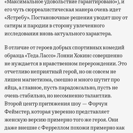
«Максимальное удовольствие гарантировано»), и
его чуть сюрреалистическая манера очень идет
«Ястребу». Постановочные решения уводят шоу от
сатиры и пародии в сторону увлеченного
исследования вновь актуального характера.
В отличие от героев добрых спортивных комедий
образца «Теда Лассо» Лонни Хокинс совершенно
не нуждается в нравственном перерождении. Это
отчетливо неприятный герой, но он совсем не
лишен магнетизма, смешно и много шутит про
яйца, а главное, пусть парадоксально, пусть не
очень стабильно, но несомненно талантлив.
Второй центр притяжения шоу — Форчун
Феймстер, которая уверенно представляет
женскую версию примерно того же героя. Они
даже внешне с Ферреллом похожи примерно как