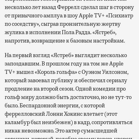
несколько лет назад Феррелл сделал шаг в сторону
от привычного амплуа в шоу Apple TV+ «Психиатр
по соседству», сыграв пронзительную жертву
жулика в исполнении Пола Радда. «Ястреб»,
напротив, возвращение к базовым настройкам.
На первый взгляд «Ястреб» выглядит несколько
запоздавшим. В прошлом году на том же Apple
TV+ вышел «Король гольфа» с Оуэном Уилсоном,
который завоевал публику и обеспечил сериалу
продление на второй сезон. Одной комедии про
гольф миру должно быть достаточно, но не тут-то
было. Беспардонной энергии, с которой
феррелловский Лонни Хокинс влетает (этот
каламбур был неизбежен) в кадр, сопротивляться
никак невозможно. Это актер сумасшедшей