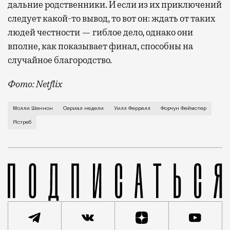
дальние родственники. И если из их приключений
следует какой-то вывод, то вот он: ждать от таких
людей честности — гиблое дело, однако они
вполне, как показывает финал, способны на
случайное благородство.
Фото: Netflix
Когда-то Лонни Хокинс (Уилл Феррелл) был звездой 
Молли Шеннон
Сериал недели
Уилл Феррелл
Форчун Феймстер
Ястреб