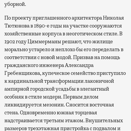
уборной.
По проекту приглашенного архитектора Николая
Тютюнова в 1890-е годы на участке сооружаются
хозяйственные корпуса в неоготическом стиле. В
1902 году Циммерманы решают, что жилище
морально устарело и неплохо бы его переделать в
соответствии с новой модой. Призвав на помощь
гражданского инженера Александра
Гребенщикова, купеческое семейство приступило
к кардинальной трансформации лаконичной
ампирной городской усадьбы в элегантный
особняк в стиле модерн. Первым делом
ликвидируется мезонин. Сносится восточная
стена. Одновременно южная торцевая
надстраивается третьим этажом. Внушительных
размеров трехэтажная пристройка с подвалом и