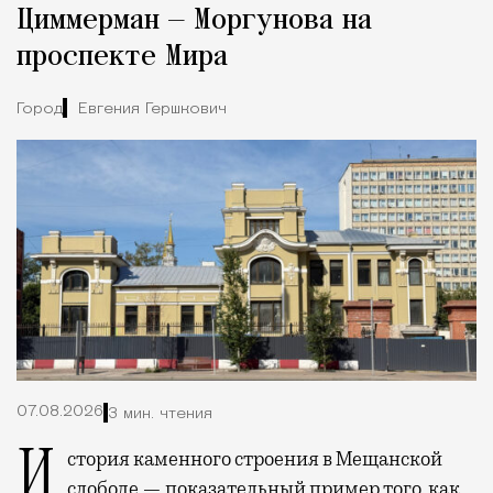
Циммерман — Моргунова на
проспекте Мира
Город
Евгения Гершкович
07.08.2026
3 мин. чтения
История каменного строения в Мещанской
слободе — показательный пример того, как