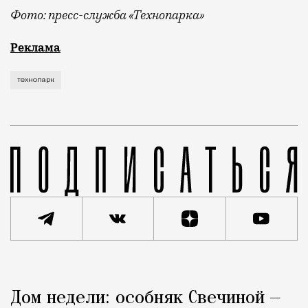
Фото: пресс-служба «Технопарка»
Рекламные кампании техники редко выходят за рамк
Реклама
технопарк
Реклама
Редакция Москвич Mag
Дом недели: особняк Свечиной —
Город