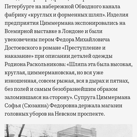
Петербурге на набережной Обводного канала
фабрику «круглых и форменных шляп». Изделия
предприятия Циммермана экспонировались на
Всемирной выставке в Лондоне и были
увековечены пером Федора Михайловича
Достоевского в романе «Преступление и
наказание» при описании деталей одежды
Родиона Раскольникова: «Шляпа эта была высокая,
круглая, циммермановская, но вся уже
изношенная, совсем рыжая, вся в дырах и пятнах,
без полей и самым безобразнейшим образом
заломившаяся на сторону». Супруга Циммермана
Софья (Сюзанна) Федоровна держала магазин
головных уборов на Невском проспекте.