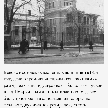
В своих московских владениях шляпники в 1874
году делают ремонт: «исправляют починками»
рамы, полы и печи, устраивают балкон со спуском
в сад. По архивным данным, к зданию тогда же
была пристроена и одноэтажная галерея на
столбах с двухэтажной ретирадой, то есть