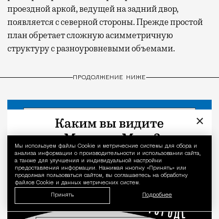
проездной аркой, ведущей на задний двор,
появляется с северной стороны. Прежде простой
план обретает сложную асимметричную
структуру с разноуровневыми объемами.
ПРОДОЛЖЕНИЕ НИЖЕ
×
Мы используем файлы Сookie и метрические системы для сбора и
Уведомление 
анализа информации о производительности и использовании сайта,
а также для улучшения и индивидуальной настройки
предоставления информации. Нажимая кнопку «Принять» или
продолжая пользоваться сайтом, вы соглашаетесь на обработку
файлов Cookie и данных метрических систем.
Принять
Подробнее