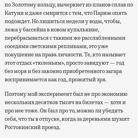
по Золотому кольцу, вычеркнет из планов сплав по
Катуни и даже смирится с тем, что Париж опять
подождет. Но лишиться недели у воды, чтобы,
лежа у бассейна в новом купальнике,
перебрасываться с такими же расслабленными
соседями светскими репликами, это уже
покушение на права личности. Те, кто называет
этот отдых «тюленьим», просто завидуют — год
без моря и без законно приобретенного загара
воспринимается как год, прожитый зря.
Поэтому мой эксперимент был не про экономию
нескольких десятков тысяч на билетах — хотя и
про нее тоже. Он был про то, можно ли убедить
себя, что ты в отпуске, когда за деревьями шумит
Ростокинский проезд.