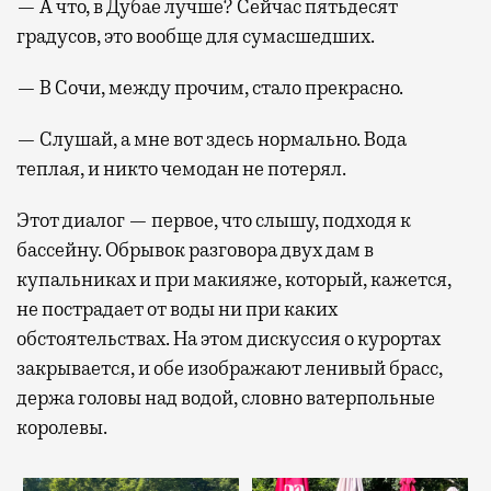
— А что, в Дубае лучше? Сейчас пятьдесят
градусов, это вообще для сумасшедших.
— В Сочи, между прочим, стало прекрасно.
— Слушай, а мне вот здесь нормально. Вода
теплая, и никто чемодан не потерял.
Этот диалог — первое, что слышу, подходя к
бассейну. Обрывок разговора двух дам в
купальниках и при макияже, который, кажется,
не пострадает от воды ни при каких
обстоятельствах. На этом дискуссия о курортах
закрывается, и обе изображают ленивый брасс,
держа головы над водой, словно ватерпольные
королевы.