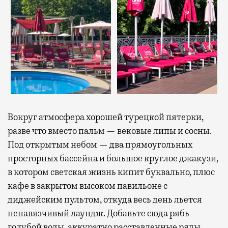
Вокруг атмосфера хорошей турецкой пятерки,
разве что вместо пальм — вековые липы и сосны.
Под открытым небом — два прямоугольных
просторных бассейна и большое круглое джакузи,
в котором светская жизнь кипит буквально, плюс
кафе в закрытом высоком павильоне с
диджейским пультом, откуда весь день льется
ненавязчивый лаундж. Добавьте сюда рябь
голубой воды, аккуратно расставленные ряды