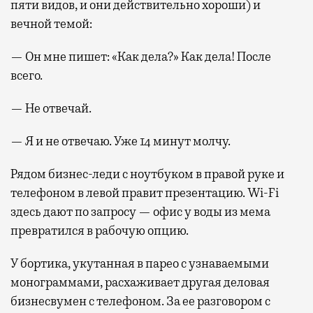
пяти видов, и они действительно хороши) и
вечной темой:
— Он мне пишет: «Как дела?» Как дела! После
всего.
— Не отвечай.
— Я и не отвечаю. Уже 14 минут молчу.
Рядом бизнес-леди с ноутбуком в правой руке и
телефоном в левой правит презентацию. Wi-Fi
здесь дают по запросу — офис у воды из мема
превратился в рабочую опцию.
У бортика, укутанная в парео с узнаваемыми
монограммами, расхаживает другая деловая
бизнесвумен с телефоном. За ее разговором с