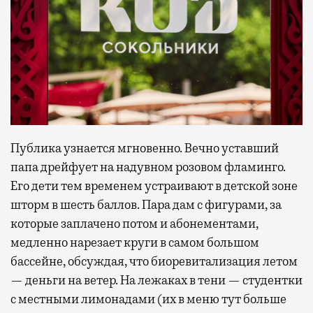
Публика узнается мгновенно. Вечно уставший
папа дрейфует на надувном розовом фламинго.
Его дети тем временем устраивают в детской зоне
шторм в шесть баллов. Пара дам с фигурами, за
которые заплачено потом и абонементами,
медленно нарезает круги в самом большом
бассейне, обсуждая, что биоревитализация летом
— деньги на ветер. На лежаках в тени — студентки
с местными лимонадами (их в меню тут больше