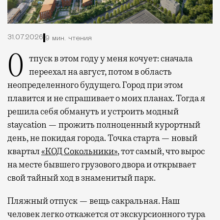
31.07.2026
9 мин. чтения
Отпуск в этом году у меня кочует: сначала
переехал на август, потом в область
неопределенного будущего. Город при этом
плавится и не спрашивает о моих планах. Тогда я
решила себя обмануть и устроить модный
staycation — прожить полноценный курортный
день, не покидая города. Точка старта — новый
квартал
«КОД Сокольники»
, тот самый, что вырос
на месте бывшего грузового двора и открывает
свой тайный ход в знаменитый парк.
Пляжный отпуск — вещь сакральная. Наш
человек легко откажется от экскурсионного тура