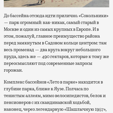
До бассейна отсюда идти прилично. «Сокольники»
— парк огромный: как-никак, самый старый в
Москве и один из самых крупных в Европе. И в
этом, пожалуй, главное преимущество района
перед замкнутым в Садовом кольце центром: там
весь променад — два круга вокруг небольшого
пруда, здесь же — 490 гектаров, которые к тому же
переосмысляют под современные запросы
горожан.
Комплекс бассейнов «Лето в парке» находится в
глубине парка, ближе к Яузе. Полчаса по
тенистым аллеям, мимо велосипедистов, белок и
пенсионеров с их скандинавской ходьбой,
наконец, через легендарную «Шашлычную 1957»,