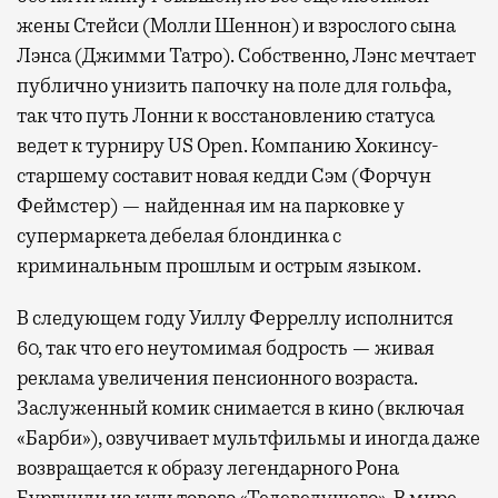
жены Стейси (Молли Шеннон) и взрослого сына
Лэнса (Джимми Татро). Собственно, Лэнс мечтает
публично унизить папочку на поле для гольфа,
так что путь Лонни к восстановлению статуса
ведет к турниру US Open. Компанию Хокинсу-
старшему составит новая кедди Сэм (Форчун
Феймстер) — найденная им на парковке у
супермаркета дебелая блондинка с
криминальным прошлым и острым языком.
В следующем году Уиллу Ферреллу исполнится
60, так что его неутомимая бодрость — живая
реклама увеличения пенсионного возраста.
Заслуженный комик снимается в кино (включая
«Барби»), озвучивает мультфильмы и иногда даже
возвращается к образу легендарного Рона