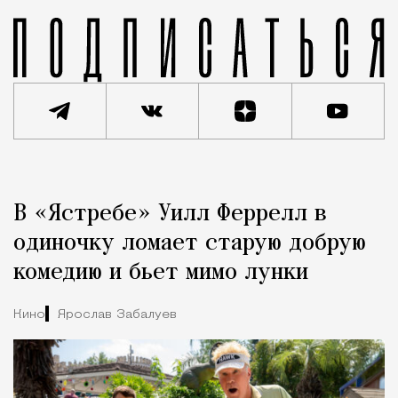
Реклама
Редакция Москвич Mag
В «Ястребе» Уилл Феррелл в
Город
одиночку ломает старую добрую
комедию и бьет мимо лунки
Кино
Ярослав Забалуев