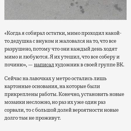
«Когда я собирал остатки, мимо проходил какой-
то дедушка с внуком и жаловался на то, что все
разрушено, потому что они каждый день ходят
мимо и любуются. Я их утешил, что все соберу и
починю», —
написал
художник в своей группе ВК.
Сейчас на лавочках у метро остались лишь
картонные основания, на которые были
прикреплены работы.
Конечно, установить новые
мозаики несложно, но раз их уже один раз
сорвали, то с большой долей вероятности новые
долго там не проживут.