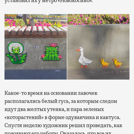
установил их у метро «Новокосино».
Какое-то время на основании лавочек
располагались белый гусь, за которым следом
идут два желтых утенка, и пара зеленых
«которастений» в форме одуванчика и кактуса.
Спустя неделю художник решил проведать, как
поживают его работы. Оказалось, что все их