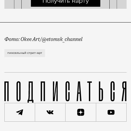
Фото: Okee Art/@etomsk_channel
Мозаичный стрит-арт активно развивается в Петербу
пиксельный стрит-арт