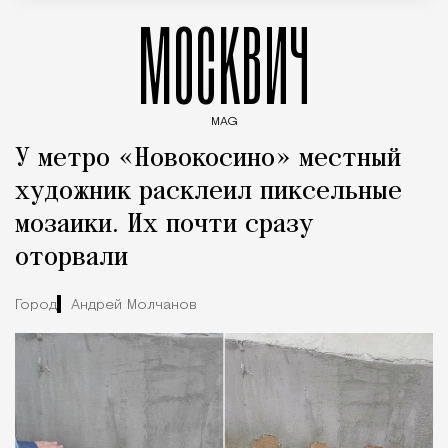
МОСКВИЧ
MAG
Введите ключевые слова для поиска статей
У метро «Новокосино» местный
художник расклеил пиксельные
мозаики. Их почти сразу
оторвали
Город
Андрей Молчанов