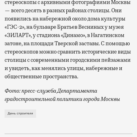
стереоскопы с архивными фотографиями Москвы
— всего десять в разных районах столицы. Они
появились на набережной около дома культуры
«ГЭС-2», на бульваре Братьев Весниных у музея
«ЗИЛАРТ», у стадиона «Динамо», в Нагатинском
затоне, на площади Тверской заставы. С помощью
стереоскопов можно сравнить исторические виды
столицы с современными городскими пейзажами
и увидеть, как менялись улицы, набережные и
общественные пространства.
Фото: пресс-служба Департамента
градостроительной политики города Москвы
В этом году профессиональный праздник День строи
День строителя