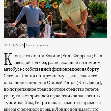
09.08.2026
3 мин. чтения
Когда-то Лонни Хокинс (Уилл Феррелл) был
звездой гольфа, разъезжавшей на личном
автобусе с собственной физиономией на борту.
Сегодня Лонни по-прежнему в деле, как и его
клюшконосец-кедди Старый Генри (Кит Дэвид),
но потрепанное транспортное средство теперь
распугивает зрителей и участников заштатных
турниров. Увы, Генри падает замертво прямо во
время очередной игры, и Лонни понимает, что