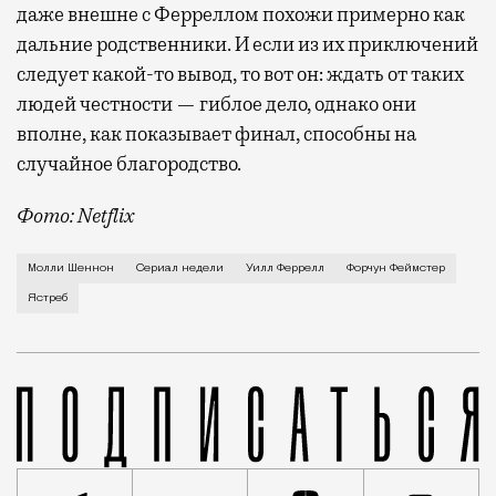
даже внешне с Ферреллом похожи примерно как
дальние родственники. И если из их приключений
следует какой-то вывод, то вот он: ждать от таких
людей честности — гиблое дело, однако они
вполне, как показывает финал, способны на
случайное благородство.
Фото: Netflix
Когда-то Лонни Хокинс (Уилл Феррелл) был звездой 
Молли Шеннон
Сериал недели
Уилл Феррелл
Форчун Феймстер
Ястреб