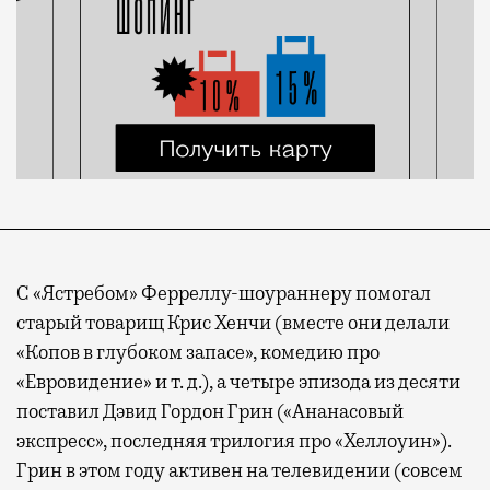
С «Ястребом» Ферреллу-шоураннеру помогал
старый товарищ Крис Хенчи (вместе они делали
«Копов в глубоком запасе», комедию про
«Евровидение» и т. д.), а четыре эпизода из десяти
поставил Дэвид Гордон Грин («Ананасовый
экспресс», последняя трилогия про «Хеллоуин»).
Грин в этом году активен на телевидении (совсем