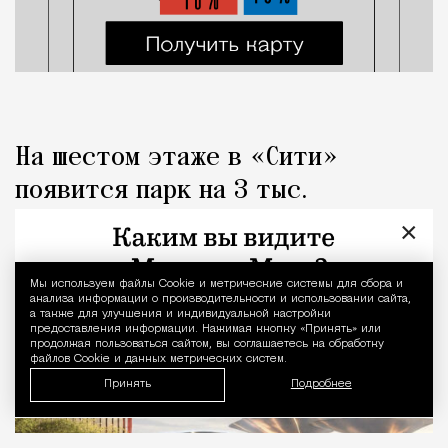
На шестом этаже в «Сити»
появится парк на 3 тыс.
«квадратов» с металлическими
×
«грибами»
Мы используем файлы Сookie и метрические системы для сбора и
Уведомление 
анализа информации о производительности и использовании сайта,
Город
Николай Спиридонов
а также для улучшения и индивидуальной настройки
предоставления информации. Нажимая кнопку «Принять» или
продолжая пользоваться сайтом, вы соглашаетесь на обработку
файлов Cookie и данных метрических систем.
Принять
Подробнее