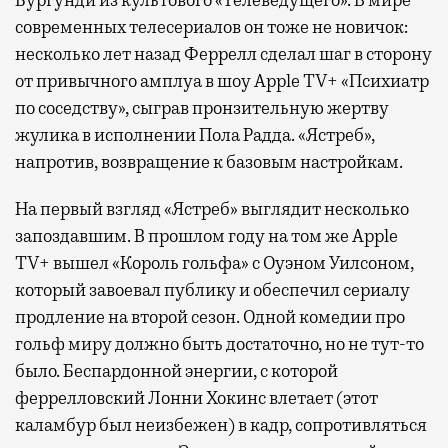
Бургунди из культового «Телеведущего». В мире
современных телесериалов он тоже не новичок:
несколько лет назад Феррелл сделал шаг в сторону
от привычного амплуа в шоу Apple TV+ «Психиатр
по соседству», сыграв пронзительную жертву
жулика в исполнении Пола Радда. «Ястреб»,
напротив, возвращение к базовым настройкам.
На первый взгляд «Ястреб» выглядит несколько
запоздавшим. В прошлом году на том же Apple
TV+ вышел «Король гольфа» с Оуэном Уилсоном,
который завоевал публику и обеспечил сериалу
продление на второй сезон. Одной комедии про
гольф миру должно быть достаточно, но не тут-то
было. Беспардонной энергии, с которой
феррелловский Лонни Хокинс влетает (этот
каламбур был неизбежен) в кадр, сопротивляться