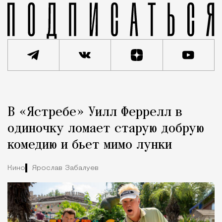
Реклама
Редакция Москвич Mag
В «Ястребе» Уилл Феррелл в
Город
одиночку ломает старую добрую
комедию и бьет мимо лунки
Кино
Ярослав Забалуев