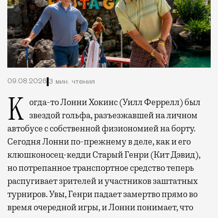
09.08.2026
3 мин. чтения
Когда-то Лонни Хокинс (Уилл Феррелл) был
звездой гольфа, разъезжавшей на личном
автобусе с собственной физиономией на борту.
Сегодня Лонни по-прежнему в деле, как и его
клюшконосец-кедди Старый Генри (Кит Дэвид),
но потрепанное транспортное средство теперь
распугивает зрителей и участников заштатных
турниров. Увы, Генри падает замертво прямо во
время очередной игры, и Лонни понимает, что