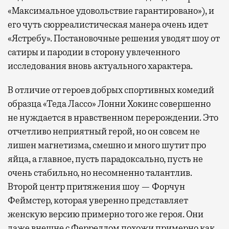
«Максимальное удовольствие гарантировано»), и
его чуть сюрреалистическая манера очень идет
«Ястребу». Постановочные решения уводят шоу от
сатиры и пародии в сторону увлеченного
исследования вновь актуального характера.
В отличие от героев добрых спортивных комедий
образца «Теда Лассо» Лонни Хокинс совершенно
не нуждается в нравственном перерождении. Это
отчетливо неприятный герой, но он совсем не
лишен магнетизма, смешно и много шутит про
яйца, а главное, пусть парадоксально, пусть не
очень стабильно, но несомненно талантлив.
Второй центр притяжения шоу — Форчун
Феймстер, которая уверенно представляет
женскую версию примерно того же героя. Они
даже внешне с Ферреллом похожи примерно как