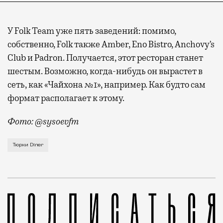
У Folk Team уже пять заведений: помимо,
собственно, Folk также Amber, Eno Bistro, Anchovy’s
Club и Padron. Получается, этот ресторан станет
шестым. Возможно, когда-нибудь он вырастет в
сеть, как «Чайхона №1», например. Как будто сам
формат располагает к этому.
Фото: @sysoevfm
В московской гастрономии все заметнее тренд на де
Тюрки Diner