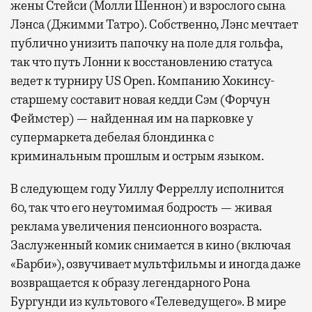
жены Стейси (Молли Шеннон) и взрослого сына
Лэнса (Джимми Татро). Собственно, Лэнс мечтает
публично унизить папочку на поле для гольфа,
так что путь Лонни к восстановлению статуса
ведет к турниру US Open. Компанию Хокинсу-
старшему составит новая кедди Сэм (Форчун
Феймстер) — найденная им на парковке у
супермаркета дебелая блондинка с
криминальным прошлым и острым языком.
В следующем году Уиллу Ферреллу исполнится
60, так что его неутомимая бодрость — живая
реклама увеличения пенсионного возраста.
Заслуженный комик снимается в кино (включая
«Барби»), озвучивает мультфильмы и иногда даже
возвращается к образу легендарного Рона
Бургунди из культового «Телеведущего». В мире