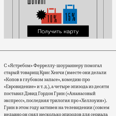
С «Ястребом» Ферреллу-шоураннеру помогал
старый товарищ Крис Хенчи (вместе они делали
«Копов в глубоком запасе», комедию про
«Евровидение» и т. д.), а четыре эпизода из десяти
поставил Дэвид Гордон Грин («Ананасовый
экспресс», последняя трилогия про «Хеллоуин»).
Грин в этом году активен на телевидении (совсем
недавно он снял несколько эпизодов для сериала