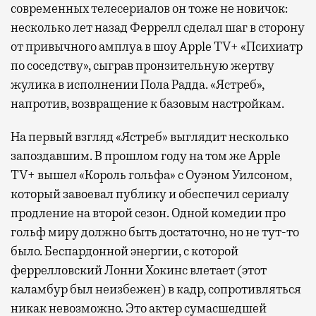
современных телесериалов он тоже не новичок:
несколько лет назад Феррелл сделал шаг в сторону
от привычного амплуа в шоу Apple TV+ «Психиатр
по соседству», сыграв пронзительную жертву
жулика в исполнении Пола Радда. «Ястреб»,
напротив, возвращение к базовым настройкам.
На первый взгляд «Ястреб» выглядит несколько
запоздавшим. В прошлом году на том же Apple
TV+ вышел «Король гольфа» с Оуэном Уилсоном,
который завоевал публику и обеспечил сериалу
продление на второй сезон. Одной комедии про
гольф миру должно быть достаточно, но не тут-то
было. Беспардонной энергии, с которой
феррелловский Лонни Хокинс влетает (этот
каламбур был неизбежен) в кадр, сопротивляться
никак невозможно. Это актер сумасшедшей