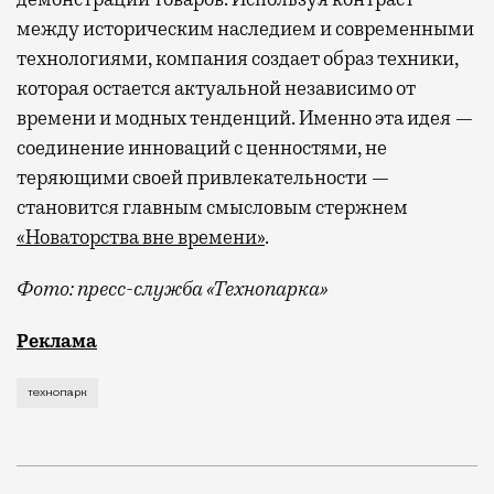
между историческим наследием и современными
технологиями, компания создает образ техники,
которая остается актуальной независимо от
времени и модных тенденций. Именно эта идея —
соединение инноваций с ценностями, не
теряющими своей привлекательности —
становится главным смысловым стержнем
«Новаторства вне времени»
.
Фото: пресс-служба «Технопарка»
Рекламные кампании техники редко выходят за рамк
Реклама
технопарк