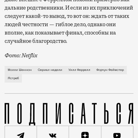
дальние родственники. И если из их приключений
следует какой-то вывод, то вот он: ждать от таких
людей честности — гиблое дело, однако они
вполне, как показывает финал, способны на
случайное благородство.
Фото: Netflix
Когда-то Лонни Хокинс (Уилл Феррелл) был звездой 
Молли Шеннон
Сериал недели
Уилл Феррелл
Форчун Феймстер
Ястреб