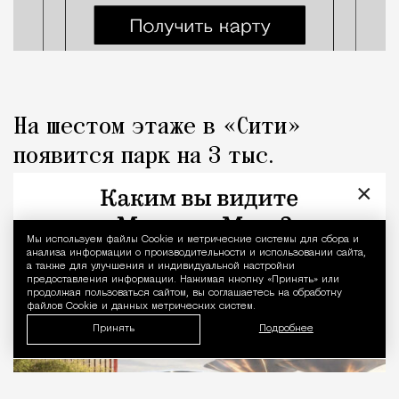
На шестом этаже в «Сити»
появится парк на 3 тыс.
«квадратов» с металлическими
×
«грибами»
Мы используем файлы Сookie и метрические системы для сбора и
Уведомление 
анализа информации о производительности и использовании сайта,
Город
Николай Спиридонов
а также для улучшения и индивидуальной настройки
предоставления информации. Нажимая кнопку «Принять» или
продолжая пользоваться сайтом, вы соглашаетесь на обработку
файлов Cookie и данных метрических систем.
Принять
Подробнее