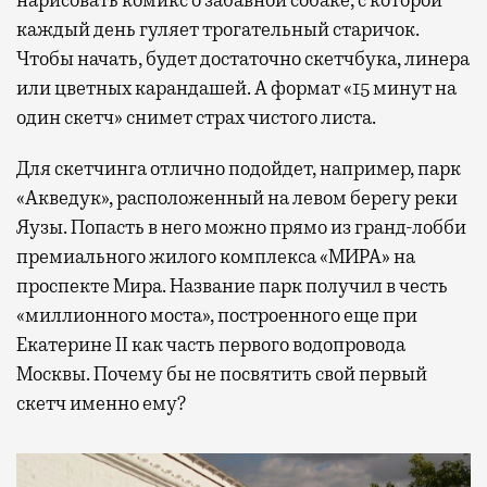
каждый день гуляет трогательный старичок.
Чтобы начать, будет достаточно скетчбука, линера
или цветных карандашей. А формат «15 минут на
один скетч» снимет страх чистого листа.
Для скетчинга отлично подойдет, например, парк
«Акведук», расположенный на левом берегу реки
Яузы. Попасть в него можно прямо из гранд-лобби
премиального жилого комплекса «МИРА» на
проспекте Мира. Название парк получил в честь
«миллионного моста», построенного еще при
Екатерине II как часть первого водопровода
Москвы. Почему бы не посвятить свой первый
скетч именно ему?