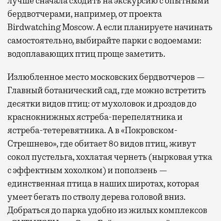
лучше сначала сходить на экскурсию с опытными
бердвотчерами, например, от проекта
Birdwatching Moscow. А если планируете начинать
самостоятельно, выбирайте парки с водоемами:
водоплавающих птиц проще заметить.
Излюбленное место московских бердвотчеров —
Главный ботанический сад, где можно встретить
десятки видов птиц: от мухоловок и дроздов до
краснокнижных ястреба-перепелятника и
ястреба-тетеревятника. А в «Покровском-
Стрешнево», где обитает 80 видов птиц, живут
сокол пустельга, хохлатая чернеть (нырковая утка
с эффектным хохолком) и поползень —
единственная птица в наших широтах, которая
умеет бегать по стволу дерева головой вниз.
Добраться до парка удобно из жилых комплексов