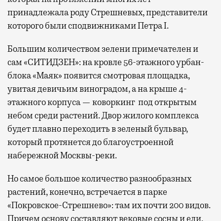
принадлежала роду Стрешневых, представители
которого были сподвижниками Петра I.
Большим количеством зелени примечателен и
сам «СИТИДЗЕН»: на кровле 56-этажного урбан-
блока «Маяк» появится смотровая площадка,
увитая девичьим виноградом, а на крыше 4-
этажного корпуса — коворкинг под открытым
небом среди растений. Двор жилого комплекса
будет плавно переходить в зеленый бульвар,
который протянется до благоустроенной
набережной Москвы-реки.
Но самое большое количество разнообразных
растений, конечно, встречается в парке
«Покровское-Стрешнево»: там их
почти 200 видов.
Причем основу составляют вековые сосны и ели,