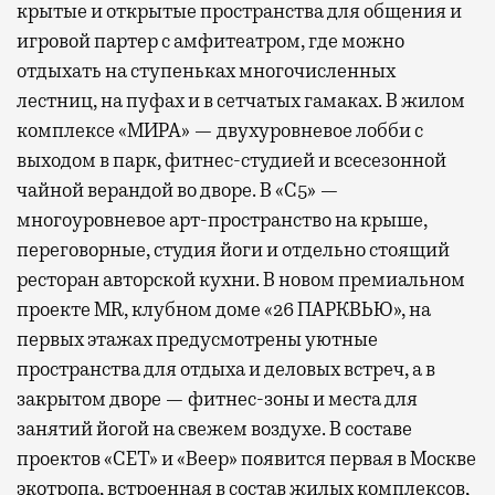
крытые и открытые пространства для общения и
игровой партер с амфитеатром, где можно
отдыхать на ступеньках многочисленных
лестниц, на пуфах и в сетчатых гамаках. В жилом
комплексе «МИРА» — двухуровневое лобби с
выходом в парк, фитнес-студией и всесезонной
чайной верандой во дворе. В «С5» —
многоуровневое арт-пространство на крыше,
переговорные, студия йоги и отдельно стоящий
ресторан авторской кухни. В новом премиальном
проекте MR, клубном доме «26 ПАРКВЬЮ», на
первых этажах предусмотрены уютные
пространства для отдыха и деловых встреч, а в
закрытом дворе — фитнес-зоны и места для
занятий йогой на свежем воздухе. В составе
проектов «СЕТ» и «Веер»
появится
первая в Москве
экотропа, встроенная в состав жилых комплексов,