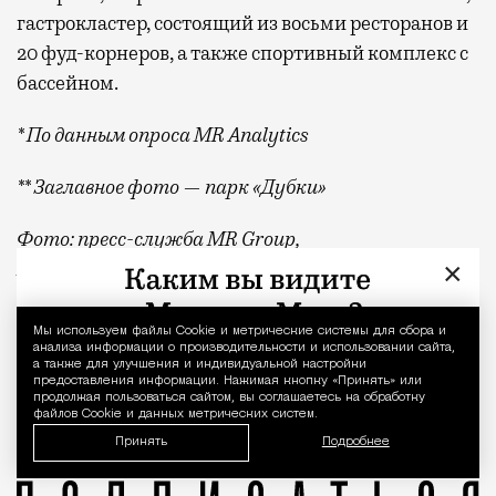
гастрокластер, состоящий из восьми ресторанов и
20 фуд-корнеров, а также спортивный комплекс с
бассейном.
* По данным опроса MR Analytics
** Заглавное фото — парк «Дубки»
Фото: пресс-служба MR Group,
×
BearFotos
/shutterstock.com/Fotodom
Квадратные метры, планировки, вид из окон
Реклама
Мы используем файлы Сookie и метрические системы для сбора и
Уведомление 
анализа информации о производительности и использовании сайта,
а также для улучшения и индивидуальной настройки
MR Group
предоставления информации. Нажимая кнопку «Принять» или
продолжая пользоваться сайтом, вы соглашаетесь на обработку
файлов Cookie и данных метрических систем.
Принять
Подробнее