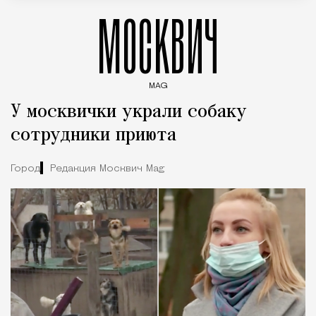
МОСКВИЧ
MAG
Введите ключевые слова для поиска статей
У москвички украли собаку
сотрудники приюта
Город
Редакция Москвич Mag