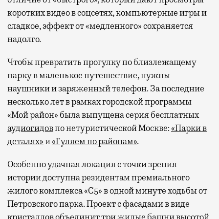
коротких видео в соцсетях, компьютерные игры и
сладкое, эффект от «медленного» сохраняется
надолго.
Чтобы превратить прогулку по близлежащему
парку в маленькое путешествие, нужны
наушники и заряженный телефон. За последние
несколько лет в рамках городской программы
«Мой район» была выпущена серия бесплатных
аудиогидов
по нетуристической Москве:
«Парки в
деталях»
и
«Гуляем по районам»
.
Особенно удачная локация с точки зрения
истории доступна резидентам премиального
жилого комплекса «С5»
в одной минуте ходьбы от
Петровского парка. Проект с фасадами в виде
кристаллов объединит три жилые башни высотой