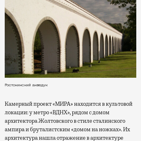
Ростокинский акведук
Камерный проект «МИРА» находится в культовой
локации: у метро «ВДНХ», рядом с домом
архитектора Жолтовского в стиле сталинского
ампира и бруталистским «домом на ножках». Их
архитектура нашла отражение в архитектуре