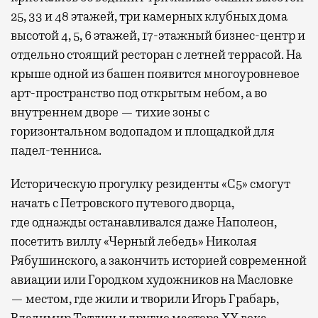
25, 33 и 48 этажей, три камерных клубных дома
высотой 4, 5, 6 этажей, 17-этажный бизнес-центр и
отдельно стоящий ресторан с летней террасой. На
крыше одной из башен появится многоуровневое
арт-пространство под открытым небом, а во
внутреннем дворе — тихие зоны с
горизонтальном водопадом и площадкой для
падел-тенниса.
Историческую прогулку резиденты «С5» смогут
начать с Петровского путевого дворца,
где
однажды останавливался даже Наполеон,
посетить виллу «Черный лебедь» Николая
Рябушинского, а закончить историей современной
авиации или Городком художников на Масловке
— местом, где жили и творили Игорь Грабарь,
Владимир Татлин и другие мастера XX века.