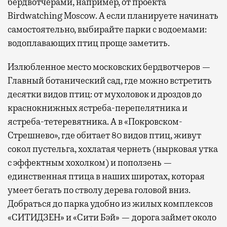
бердвотчерами, например, от проекта
Birdwatching Moscow. А если планируете начинать
самостоятельно, выбирайте парки с водоемами:
водоплавающих птиц проще заметить.
Излюбленное место московских бердвотчеров —
Главный ботанический сад, где можно встретить
десятки видов птиц: от мухоловок и дроздов до
краснокнижных ястреба-перепелятника и
ястреба-тетеревятника. А в «Покровском-
Стрешнево», где обитает 80 видов птиц, живут
сокол пустельга, хохлатая чернеть (нырковая утка
с эффектным хохолком) и поползень —
единственная птица в наших широтах, которая
умеет бегать по стволу дерева головой вниз.
Добраться до парка удобно из жилых комплексов
«СИТИДЗЕН» и «Сити Бэй» — дорога займет около