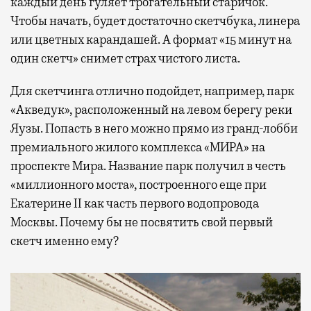
каждый день гуляет трогательный старичок.
Чтобы начать, будет достаточно скетчбука, линера
или цветных карандашей. А формат «15 минут на
один скетч» снимет страх чистого листа.
Для скетчинга отлично подойдет, например, парк
«Акведук», расположенный на левом берегу реки
Яузы. Попасть в него можно прямо из гранд-лобби
премиального жилого комплекса «МИРА» на
проспекте Мира. Название парк получил в честь
«миллионного моста», построенного еще при
Екатерине II как часть первого водопровода
Москвы. Почему бы не посвятить свой первый
скетч именно ему?