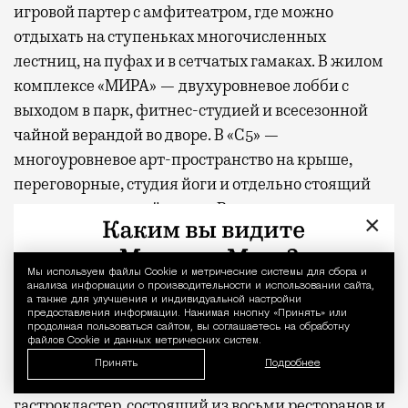
игровой партер с амфитеатром, где можно
отдыхать на ступеньках многочисленных
лестниц, на пуфах и в сетчатых гамаках. В жилом
комплексе «МИРА» — двухуровневое лобби с
выходом в парк, фитнес-студией и всесезонной
чайной верандой во дворе. В «С5» —
многоуровневое арт-пространство на крыше,
переговорные, студия йоги и отдельно стоящий
ресторан авторской кухни. В новом премиальном
×
проекте MR, клубном доме «26 ПАРКВЬЮ», на
первых этажах предусмотрены уютные
Мы используем файлы Сookie и метрические системы для сбора и
Уведомление 
пространства для отдыха и деловых встреч, а в
анализа информации о производительности и использовании сайта,
а также для улучшения и индивидуальной настройки
закрытом дворе — фитнес-зоны и места для
предоставления информации. Нажимая кнопку «Принять» или
занятий йогой на свежем воздухе. В составе
продолжая пользоваться сайтом, вы соглашаетесь на обработку
файлов Cookie и данных метрических систем.
проектов «СЕТ» и «Веер»
появится
первая в Москве
Принять
Подробнее
экотропа, встроенная в состав жилых комплексов,
гастрокластер, состоящий из восьми ресторанов и