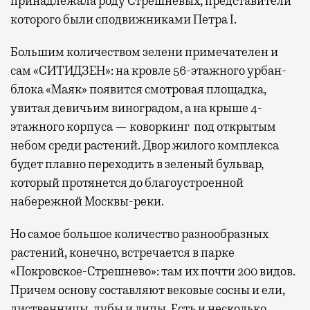
принадлежала роду Стрешневых, представители
которого были сподвижниками Петра I.
Большим количеством зелени примечателен и
сам «СИТИДЗЕН»: на кровле 56-этажного урбан-
блока «Маяк» появится смотровая площадка,
увитая девичьим виноградом, а на крыше 4-
этажного корпуса — коворкинг под открытым
небом среди растений. Двор жилого комплекса
будет плавно переходить в зеленый бульвар,
который протянется до благоустроенной
набережной Москвы-реки.
Но самое большое количество разнообразных
растений, конечно, встречается в парке
«Покровское-Стрешнево»: там их
почти 200 видов.
Причем основу составляют вековые сосны и ели,
лиственницы, дубы и липы. Есть и несколько