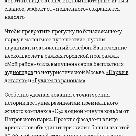
коротких видео в соцсетях, компьютерные игры и
сладкое, эффект от «медленного» сохраняется
надолго.
Чтобы превратить прогулку по близлежащему
парку в маленькое путешествие, нужны
наушники и заряженный телефон. За последние
несколько лет в рамках городской программы
«Мой район» была выпущена серия бесплатных
аудиогидов
по нетуристической Москве:
«Парки в
деталях»
и
«Гуляем по районам»
.
Особенно удачная локация с точки зрения
истории доступна резидентам премиального
жилого комплекса «С5»
в одной минуте ходьбы от
Петровского парка. Проект с фасадами в виде
кристаллов объединит три жилые башни высотой
25, 33 и 48 этажей, три камерных клубных дома