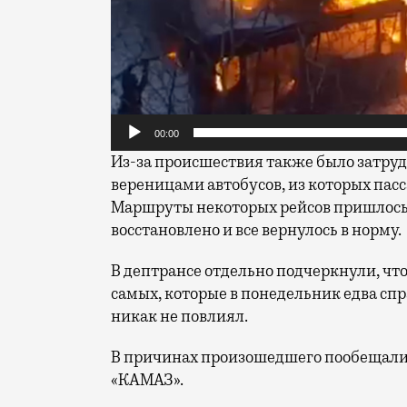
00:00
Из-за происшествия также было затруд
вереницами автобусов, из которых па
Маршруты некоторых рейсов пришлось 
восстановлено и все вернулось в норму.
В дептрансе отдельно подчеркнули, чт
самых, которые в понедельник едва сп
никак не повлиял.
В причинах произошедшего пообещали 
«КАМАЗ».