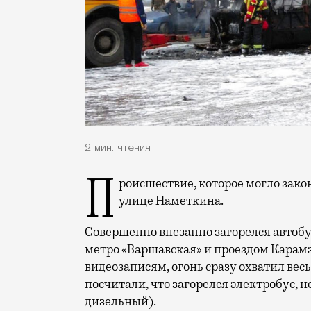
2 мин. чтения
Происшествие, которое могло закончиться куда более печально, случилось на
улице Наметкина.
Совершенно внезапно загорелся автоб
метро «Варшавская» и проездом Карамз
видеозаписям, огонь сразу охватил вес
посчитали, что загорелся электробус, 
дизельный).