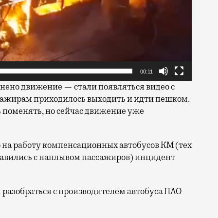
00:11
нено движение — стали появляться видео с
ссажирам приходилось выходить и идти пешком.
поменять, но сейчас движение уже
о на работу компенсационных автобусов КМ (тех
равились с наплывом пассажиров) инцидент
разобраться с производителем автобуса ПАО