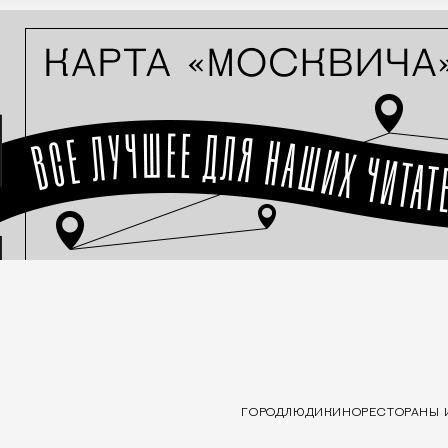
ГОРОД
ЛЮДИ
КИНО
РЕСТОРАНЫ 