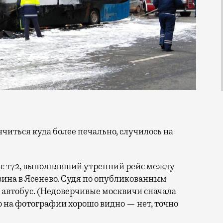
ус т72, выполнявший утренний рейс между
ина в Ясенево. Судя по опубликованным
ь автобус. (Недоверчивые москвичи сначала
но на фотографии хорошо видно — нет, точно