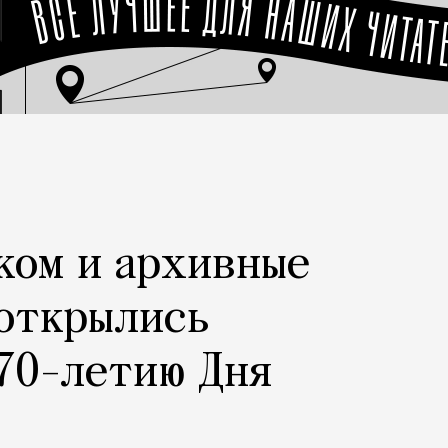
ком и архивные
 открылись
70-летию Дня