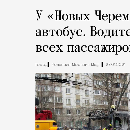
У «Новых Черем
автобус. Водит
всех пассажиро
Город
Редакция Москвич Mag
27.01.2021