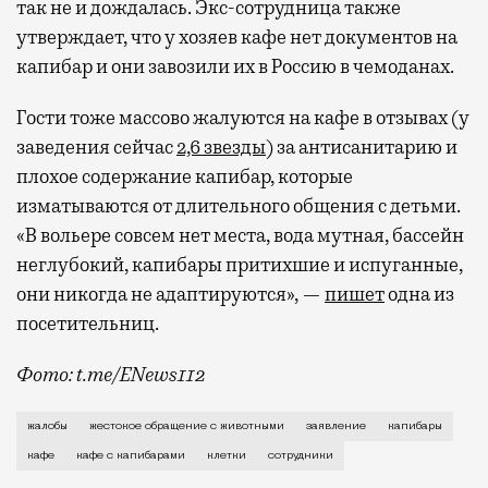
так не и дождалась. Экс-сотрудница также
утверждает, что у хозяев кафе нет документов на
капибар и они завозили их в Россию в чемоданах.
Гости тоже массово жалуются на кафе в отзывах (у
заведения сейчас
2,6 звезды
) за антисанитарию и
плохое содержание капибар, которые
изматываются от длительного общения с детьми.
«В вольере совсем нет места, вода мутная, бассейн
неглубокий, капибары притихшие и испуганные,
они никогда не адаптируются», —
пишет
одна из
посетительниц.
Фото: t.me/ENews112
С момента открытия нового контактного кафе с капи
жалобы
жестокое обращение с животными
заявление
капибары
кафе
кафе с капибарами
клетки
сотрудники