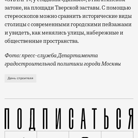
затоне, на площади Тверской заставы. С помощью
стереоскопов можно сравнить исторические виды
столицы с современными городскими пейзажами
и увидеть, как менялись улицы, набережные и
общественные пространства.
Фото: пресс-служба Департамента
градостроительной политики города Москвы
В этом году профессиональный праздник День строи
День строителя