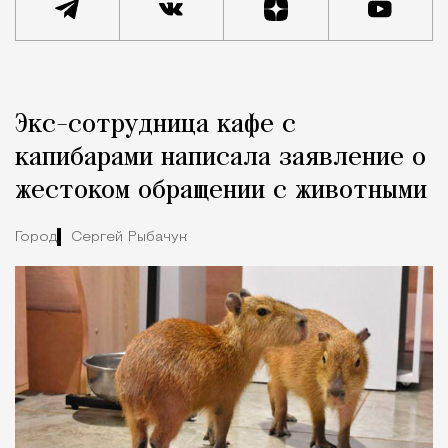
Реклама
Редакция Москвич Mag
Экс-сотрудница кафе с
Город
капибарами написала заявление о
жестоком обращении с животными
Город
Сергей Рыбачук