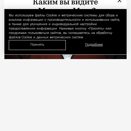
×
Мы используем файлы Сookie и метрические системы для сбора и
Уведомление 
анализа информации о производительности и использовании сайта,
а также для улучшения и индивидуальной настройки
предоставления информации. Нажимая кнопку «Принять» или
продолжая пользоваться сайтом, вы соглашаетесь на обработку
файлов Cookie и данных метрических систем.
Принять
Подробнее
08.08.2026
7 мин. чтения
О рождении за границей благодаря бабушке
Алисе Фрейндлих, о папе, который устраивал
трудотерапию, заставляя убирать за собаками на
улице, об изменениях в театре «На Страстном» и о
своем настоящем семейном кино.