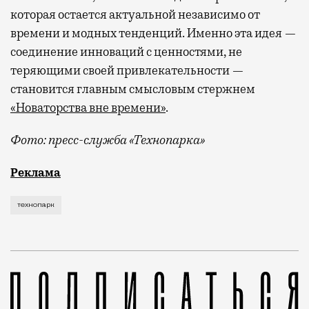
которая остается актуальной независимо от
времени и модных тенденций. Именно эта идея —
соединение инноваций с ценностями, не
теряющими своей привлекательности —
становится главным смысловым стержнем
«Новаторства вне времени»
.
Фото: пресс-служба «Технопарка»
Рекламные кампании техники редко выходят за рамк
Реклама
технопарк