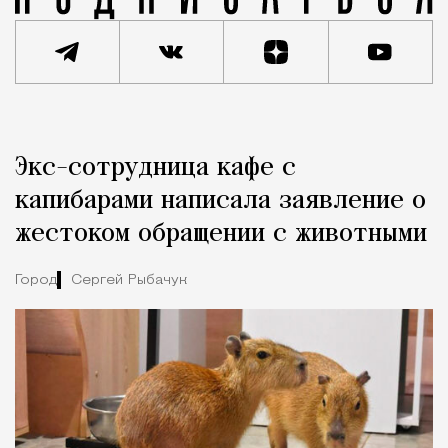
Реклама
Редакция Москвич Mag
Экс-сотрудница кафе с
Город
капибарами написала заявление о
жестоком обращении с животными
Город
Сергей Рыбачук