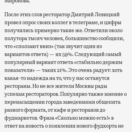
Миронова.
После этих слов ресторатор Дмитрий Левицкий
провел опрос своих коллег в телеграме, и цифры
получились примерно такие же. Ответили около
полутора тысяч человек, большинство сообщили,
что «сползают вниз» (так звучит один из
вариантов ответа) — их 59%. Следующий самый
популярный вариант ответа «стабильно держим
показатели» — таких 21%. Это очень радует: хоть
какая-то надежда на то, что у нас останутся
рестораны. Но не все жители Москвы рады
успехам рестораторов. Популярно также мнение о
перенасыщении города заведениями общепита
разного формата, от кафе и ресторанов до
фудмаркетов. Фраза «Сколько можно есть!» в
ответ на новость о появлении нового фудкорта не