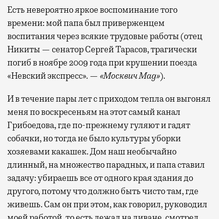
Есть невероятно яркое воспоминание того
времени: мой папа был приверженцем
воспитания через всякие трудовые работы (отец
Никиты — сенатор Сергей Тарасов, трагически
погиб в ноябре 2009 года при крушении поезда
«Невский экспресс». —
«Москвич Mag»
).
И в течение пары лет с приходом тепла он выгонял
меня по воскресеньям на этот самый канал
Грибоедова, где по-прежнему гуляют и гадят
собачки, но тогда не было культуры уборки
хозяевами какашек. Дом наш необычайно
длинный, на множество парадных, и папа ставил
задачу: убираешь все от одного края здания до
другого, потому что должно быть чисто там, где
живешь. Сам он при этом, как говорил, руководил
моей работой, то есть лежал на диване, смотрел