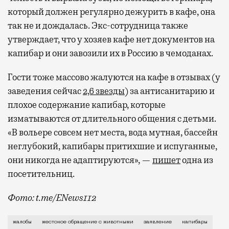
который должен регулярно дежурить в кафе, она
так не и дождалась. Экс-сотрудница также
утверждает, что у хозяев кафе нет документов на
капибар и они завозили их в Россию в чемоданах.
Гости тоже массово жалуются на кафе в отзывах (у
заведения сейчас
2,6 звезды
) за антисанитарию и
плохое содержание капибар, которые
изматываются от длительного общения с детьми.
«В вольере совсем нет места, вода мутная, бассейн
неглубокий, капибары притихшие и испуганные,
они никогда не адаптируются», —
пишет
одна из
посетительниц.
Фото: t.me/ENews112
С момента открытия нового контактного кафе с капи
жалобы
жестокое обращение с животными
заявление
капибары