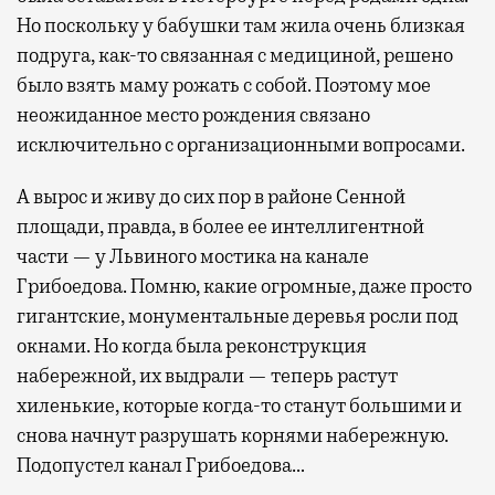
Но поскольку у бабушки там жила очень близкая
подруга, как-то связанная с медициной, решено
было взять маму рожать с собой. Поэтому мое
неожиданное место рождения связано
исключительно с организационными вопросами.
А вырос и живу до сих пор в районе Сенной
площади, правда, в более ее интеллигентной
части — у Львиного мостика на канале
Грибоедова. Помню, какие огромные, даже просто
гигантские, монументальные деревья росли под
окнами. Но когда была реконструкция
набережной, их выдрали — теперь растут
хиленькие, которые когда-то станут большими и
снова начнут разрушать корнями набережную.
Подопустел канал Грибоедова…