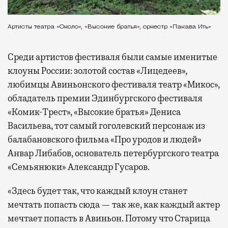
Артисты театра «Около», «Высокие братья», оркестр «Пакава Ить»
Среди артистов фестиваля были самые именитые
клоуны России: золотой состав «Лицедеев»,
любимцы Авиньонского фестиваля театр «Микос»,
обладатель премии Эдинбургского фестиваля
«Комик-Трест», «Высокие братья» Дениса
Васильева, тот самый гоголевский персонаж из
балабановского фильма «Про уродов и людей»
Анвар Либабов, основатель петербургского театра
«Семьянюки» Александр Гусаров.
«Здесь будет так, что каждый клоун станет
мечтать попасть сюда — так же, как каждый актер
мечтает попасть в Авиньон. Потому что Старица