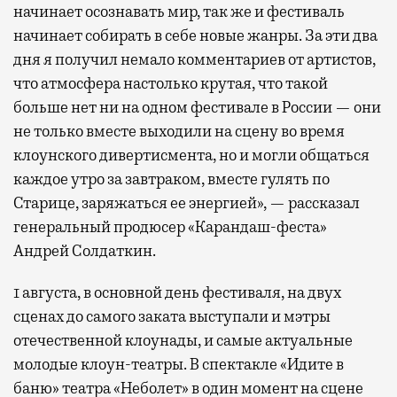
начинает осознавать мир, так же и фестиваль
начинает собирать в себе новые жанры. За эти два
дня я получил немало комментариев от артистов,
что атмосфера настолько крутая, что такой
больше нет ни на одном фестивале в России — они
не только вместе выходили на сцену во время
клоунского дивертисмента, но и могли общаться
каждое утро за завтраком, вместе гулять по
Старице, заряжаться ее энергией», — рассказал
генеральный продюсер «Карандаш-феста»
Андрей Солдаткин.
1 августа, в основной день фестиваля, на двух
сценах до самого заката выступали и мэтры
отечественной клоунады, и самые актуальные
молодые клоун-театры. В спектакле «Идите в
баню» театра «Неболет» в один момент на сцене