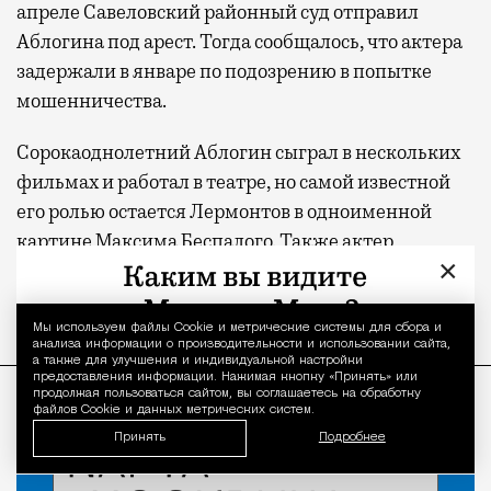
апреле Савеловский районный суд отправил
Аблогина под арест. Тогда сообщалось, что актера
задержали в январе по подозрению в попытке
мошенничества.
Сорокаоднолетний Аблогин сыграл в нескольких
фильмах и работал в театре, но самой известной
его ролью остается Лермонтов в одноименной
картине Максима Беспалого. Также актер
×
появлялся в эпизоде фильма Глеба Панфилова
«Иван Денисович».
Мы используем файлы Сookie и метрические системы для сбора и
Уведомление 
анализа информации о производительности и использовании сайта,
а также для улучшения и индивидуальной настройки
ПРОДОЛЖЕНИЕ НИЖЕ
предоставления информации. Нажимая кнопку «Принять» или
продолжая пользоваться сайтом, вы соглашаетесь на обработку
файлов Cookie и данных метрических систем.
Принять
Подробнее