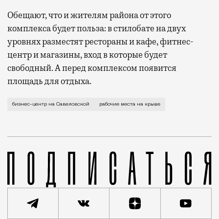
Обещают, что и жителям района от этого
комплекса будет польза: в стилобате на двух
уровнях разместят рестораны и кафе, фитнес-
центр и магазины, вход в которые будет
свободный. А перед комплексом появится
площадь для отдыха.
Хочется верить, что для пользования ими не надо б
бизнес-центр на Савеловской
рабочие места на крыше