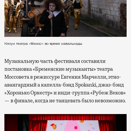
Клоун театра «Микос» во время кавалькады
Музыкальную часть фестиваля составили
постановка «Бременские музыканты» театра
Моссовета в режиссуре Евгения Марчелли, этно-
авангардный а капелла-бэнд Spokanki, джаз-бэнд
«Хоронько Оркестр» и инди-группа «Рубеж Веков»
— в финале, когда не танцевать было невозможно.