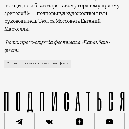
погоды, но и благодаря такому горячему приему
зрителей!» — подчеркнул художественный
руководитель Театра Моссовета Евгений
Марчелли.
Фото: пресс-служба фестиваля «Карандаш-
фест»
В минувший уикенд маленькая Старица в Тверской об
Старица
фестиваль «Карандаш-фест»