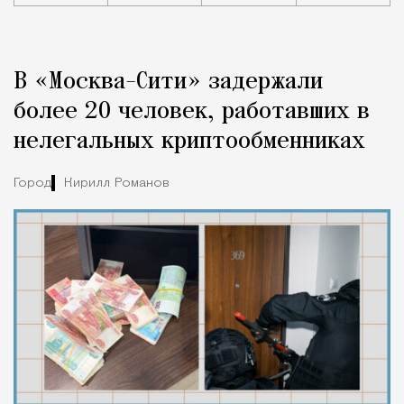
Реклама
Редакция Москвич Mag
В «Москва-Сити» задержали
Город
более 20 человек, работавших в
нелегальных криптообменниках
Город
Кирилл Романов