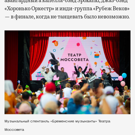
авангардный а капелла-бэнд Spokanki, джаз-бэнд
«Хоронько Оркестр» и инди-группа «Рубеж Веков»
— в финале, когда не танцевать было невозможно.
Музыкальный спектакль «Бременские музыканты» Театра
Моссовета