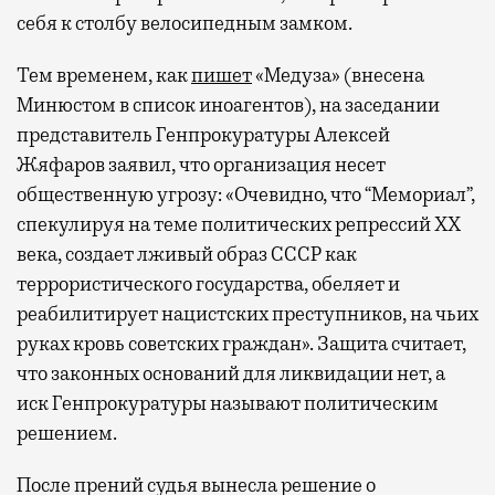
себя к столбу велосипедным замком.
Тем временем, как
пишет
«Медуза» (внесена
Минюстом в список иноагентов), на заседании
представитель Генпрокуратуры Алексей
Жяфаров заявил, что организация несет
общественную угрозу: «Очевидно, что “Мемориал”,
спекулируя на теме политических репрессий XX
века, создает лживый образ СССР как
террористического государства, обеляет и
реабилитирует нацистских преступников, на чьих
руках кровь советских граждан». Защита считает,
что законных оснований для ликвидации нет, а
иск Генпрокуратуры называют политическим
решением.
После прений судья вынесла решение о