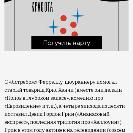
С «Ястребом» Ферреллу-шоураннеру помогал
старый товарищ Крис Хенчи (вместе они делали
«Копов в глубоком запасе», комедию про
«Евровидение» и т. д.), а четыре эпизода из десяти
поставил Дэвид Гордон Грин («Ананасовый
экспресс», последняя трилогия про «Хеллоуин»).
Грин в этом году активен на телевидении (совсем