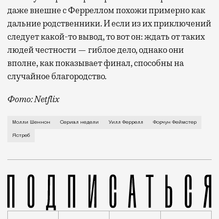
даже внешне с Ферреллом похожи примерно как
дальние родственники. И если из их приключений
следует какой-то вывод, то вот он: ждать от таких
людей честности — гиблое дело, однако они
вполне, как показывает финал, способны на
случайное благородство.
Фото: Netflix
Когда-то Лонни Хокинс (Уилл Феррелл) был звездой 
Молли Шеннон
Сериал недели
Уилл Феррелл
Форчун Феймстер
Ястреб