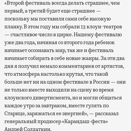
«Второй фестиваль всегда делать страшнее, чем
первый, а третий будет еще страшнее —
поскольку мы поставили сами себе высокую
планку. В этом году мы собрали 13 клоун-театров
— счастливое число в цирке. Нашему фестивалю
уже два года, начиная со второго года ребенок
начинает осознавать мир, так же и фестиваль
начинает собирать в себе новые жанры. За эти два
дня я получил немало комментариев от артистов,
что атмосфера настолько крутая, что такой
больше нет ни на одном фестивале в России — они
не только вместе выходили на сцену во время
клоунского дивертисмента, но и могли общаться
каждое утро за завтраком, вместе гулять по
Старице, заряжаться ее энергией», — рассказал
генеральный продюсер «Карандаш-феста»
Андрей Солдаткин.