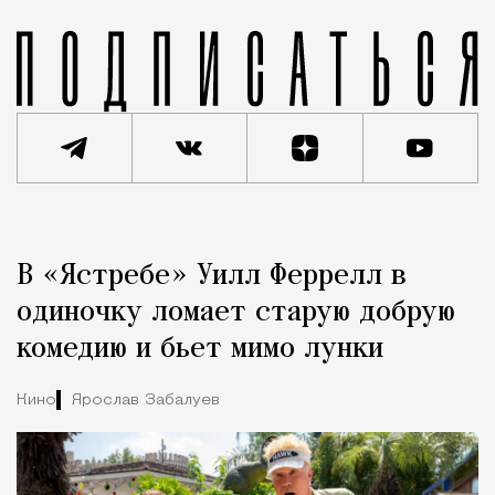
Реклама
Редакция Москвич Mag
В «Ястребе» Уилл Феррелл в
Город
одиночку ломает старую добрую
комедию и бьет мимо лунки
Кино
Ярослав Забалуев