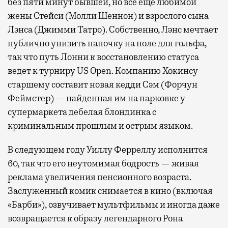
без пяти минут бывшей, но все еще любимой
жены Стейси (Молли Шеннон) и взрослого сына
Лэнса (Джимми Татро). Собственно, Лэнс мечтает
публично унизить папочку на поле для гольфа,
так что путь Лонни к восстановлению статуса
ведет к турниру US Open. Компанию Хокинсу-
старшему составит новая кедди Сэм (Форчун
Феймстер) — найденная им на парковке у
супермаркета дебелая блондинка с
криминальным прошлым и острым языком.
В следующем году Уиллу Ферреллу исполнится
60, так что его неутомимая бодрость — живая
реклама увеличения пенсионного возраста.
Заслуженный комик снимается в кино (включая
«Барби»), озвучивает мультфильмы и иногда даже
возвращается к образу легендарного Рона