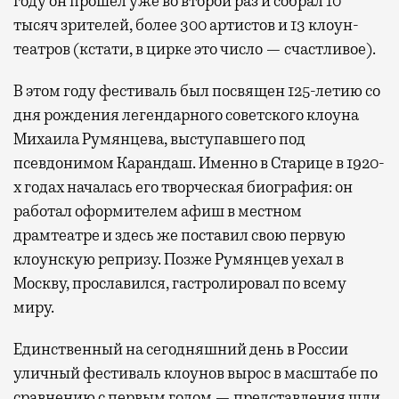
году он прошел уже во второй раз и собрал 10
тысяч зрителей, более 300 артистов и 13 клоун-
театров (кстати, в цирке это число — счастливое).
В этом году фестиваль был посвящен 125-летию со
дня рождения легендарного советского клоуна
Михаила Румянцева, выступавшего под
псевдонимом Карандаш. Именно в Старице в 1920-
х годах началась его творческая биография: он
работал оформителем афиш в местном
драмтеатре и здесь же поставил свою первую
клоунскую репризу. Позже Румянцев уехал в
Москву, прославился, гастролировал по всему
миру.
Единственный на сегодняшний день в России
уличный фестиваль клоунов вырос в масштабе по
сравнению с первым годом — представления шли