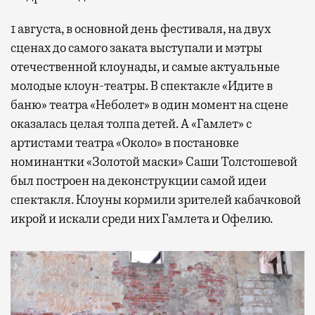
1 августа, в основной день фестиваля, на двух
сценах до самого заката выступали и мэтры
отечественной клоунады, и самые актуальные
молодые клоун-театры. В спектакле «Идите в
баню» театра «Неболет» в один момент на сцене
оказалась целая толпа детей. А «Гамлет» с
артистами театра «Около» в постановке
номинантки «Золотой маски» Саши Толстошевой
был построен на деконструкции самой идеи
спектакля. Клоуны кормили зрителей кабачковой
икрой и искали среди них Гамлета и Офелию.