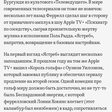
Бургунди из культового «Телеведущего». В мире
современных телесериалов он тоже не новичок:
несколько лет назад Феррелл сделал шаг в сторону
от привычного амплуа в шоу Apple TV+ «Психиатр
по соседству», сыграв пронзительную жертву
жулика в исполнении Пола Радда. «Ястреб»,
напротив, возвращение к базовым настройкам.
На первый взгляд «Ястреб» выглядит несколько
запоздавшим. В прошлом году на том же Apple
TV+ вышел «Король гольфа» с Оуэном Уилсоном,
который завоевал публику и обеспечил сериалу
продление на второй сезон. Одной комедии про
гольф миру должно быть достаточно, но не тут-то
было. Беспардонной энергии, с которой
феррелловский Лонни Хокинс влетает (этот
каламбур был неизбежен) в кадр, сопротивляться