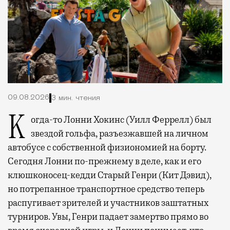
09.08.2026
3 мин. чтения
Когда-то Лонни Хокинс (Уилл Феррелл) был
звездой гольфа, разъезжавшей на личном
автобусе с собственной физиономией на борту.
Сегодня Лонни по-прежнему в деле, как и его
клюшконосец-кедди Старый Генри (Кит Дэвид),
но потрепанное транспортное средство теперь
распугивает зрителей и участников заштатных
турниров. Увы, Генри падает замертво прямо во