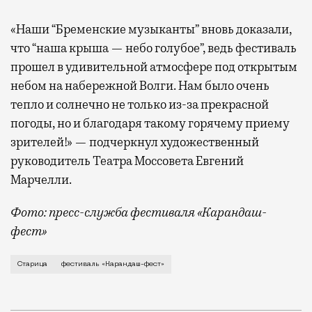
«Наши “Бременские музыканты” вновь доказали,
что “наша крыша — небо голубое”, ведь фестиваль
прошел в удивительной атмосфере под открытым
небом на набережной Волги. Нам было очень
тепло и солнечно не только из-за прекрасной
погоды, но и благодаря такому горячему приему
зрителей!» — подчеркнул художественный
руководитель Театра Моссовета Евгений
Марчелли.
Фото: пресс-служба фестиваля «Карандаш-
фест»
В минувший уикенд маленькая Старица в Тверской об
Старица
фестиваль «Карандаш-фест»