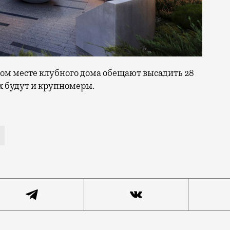
том месте клубного дома обещают высадить 28
х будут и крупномеры.
ния Linda Bird Limited, которая работает по всему м