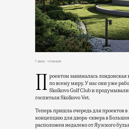
1 мин. чтения
Проектом занималась лондонская компания Linda Bird Limited, которая работает
по всему миру. У нас они уже раб
Skolkovo Golf Club и продумыва
госпиталя Skolkovo Vet.
Теперь пришла очередь для проектов 
концепцию для двора-сквера в Большо
расположен недалеко от Яузского буль