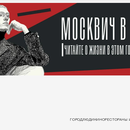
ГОРОД
ЛЮДИ
КИНО
РЕСТОРАНЫ 