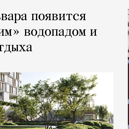
ьвара появится
им» водопадом и
тдыха