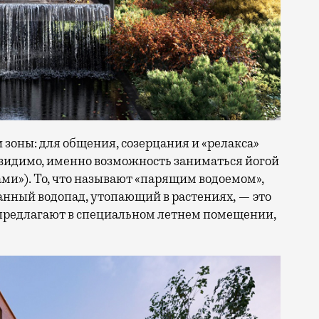
 зоны: для общения, созерцания и «релакса»
, видимо, именно возможность заниматься йогой
и»). То, что называют «парящим водоемом»,
анный водопад, утопающий в растениях, — это
 предлагают в специальном летнем помещении,