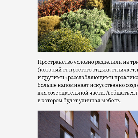
Пространство условно разделили на три
(который от простого отдыха отличает
и другими «расслабляющими практикам
больше напоминает искусственно созд
для созерцательной части. А общаться
в котором будет уличная мебель.