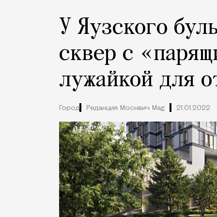
У Яузского бул
сквер с «парящ
лужайкой для о
Город
Редакция Москвич Mag
21.01.2022