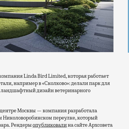
отали, например в «Сколково»: делали парк для
ли ландшафтный дизайн ветеринарного
в центре Москвы — компания разработала
м Николоворобинском переулке, который
вара. Рендеры
опубликовали
на сайте Архсовета