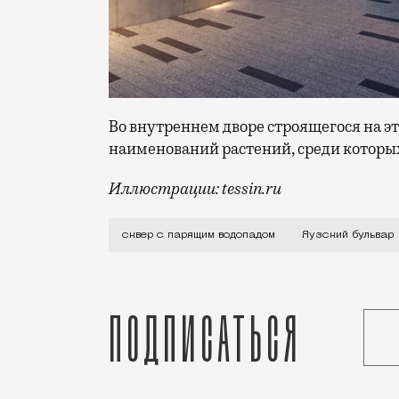
Во внутреннем дворе строящегося на э
наименований растений, среди которы
Иллюстрации: tessin.ru
Проектом занималась лондонская компа
сквер с парящим водопадом
Яузский бульвар
Подписаться