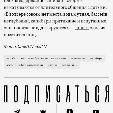
плохое содержание капибар, которые
изматываются от длительного общения с детьми.
«В вольере совсем нет места, вода мутная, бассейн
неглубокий, капибары притихшие и испуганные,
они никогда не адаптируются», —
пишет
одна из
посетительниц.
Фото: t.me/ENews112
С момента открытия нового контактного кафе с капи
жалобы
жестокое обращение с животными
заявление
капибары
кафе
кафе с капибарами
клетки
сотрудники