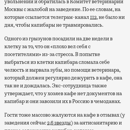
увольнении и обратилась в Комитет ветеринарии
Москвы с жалобой на заведение. По ее словам, на
которые ссылается телеграм-канал
112
, не было ни
дня, чтобы капибары не травмировались.
Одного из грызунов посадили на две недели в
клетку за то, что он «плохо вел себя с
посетителями» из-за стресса. В попытке
выбраться из клетки капибара сломала себе
челюсть и вырвала зубы, но помощи ветеринара,
который должен регулярно дежурить в кафе, она
так не и дождалась. Экс-сотрудница также
утверждает, что у хозяев кафе нет документов на
капибар и они завозили их в Россию в чемоданах.
Гости тоже массово жалуются на кафе в отзывах (у
заведения сейчас
2,6 звезды
) за антисанитарию и