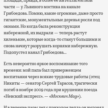
площади, правда, в более ее интеллигентной
части — у Львиного мостика на канале
Грибоедова. Помню, какие огромные, даже просто
гигантские, монументальные деревья росли под
окнами. Но когда была реконструкция
набережной, их выдрали — теперь растут
хиленькие, которые когда-то станут большими и
снова начнут разрушать корнями набережную.
Подопустел канал Грибоедова…
Есть невероятно яркое воспоминание того
времени: мой папа был приверженцем
воспитания через всякие трудовые работы (отец
Никиты — сенатор Сергей Тарасов, трагически
погиб в ноябре 2009 года при крушении поезда
«Невский экспресс». —
«Москвич Mag»
).
И в течение пары лет с приходом тепла он выгонял