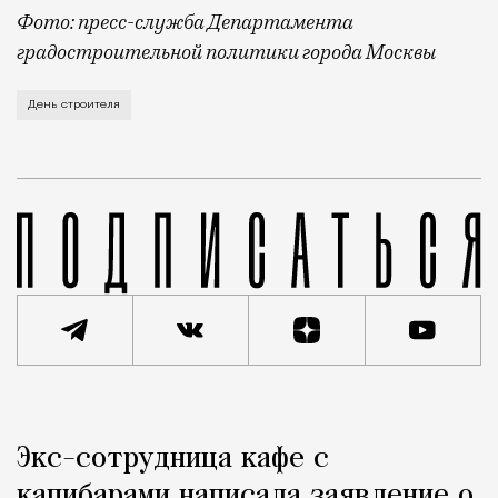
Фото: пресс-служба Департамента
градостроительной политики города Москвы
В этом году профессиональный праздник День строи
День строителя
Реклама
Редакция Москвич Mag
Экс-сотрудница кафе с
Город
капибарами написала заявление о