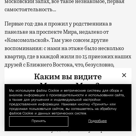
московский запах, все такое незнакомое, первая
самостоятельность…
Первые год-два я прожил у родственника в
панельке на проспекте Мира, недалеко от
«Комсомольской». Там уже совсем другие
воспоминания: с нами на этаже было несколько
квартир, где в каждой жили по 15 приезжих наших
друзей с Ближнего Востока, что, безусловно,
придавало колорита. А еще же мечеть рядом — все
×
возможности погрузиться в разную культуру.
Мы используем файлы Сookie и метрические системы для сбора и
Уведомление 
анализа информации о производительности и использовании сайта,
Мои любимые районы…
а также для улучшения и индивидуальной настройки
предоставления информации. Нажимая кнопку «Принять» или
продолжая пользоваться сайтом, вы соглашаетесь на обработку
Вся моя жизнь и воспоминания были связаны с
файлов Cookie и данных метрических систем.
Камергерским переулком и со всем, что вокруг
Принять
Подробнее
него. Сейчас я живу здесь, и мне тут хорошо.