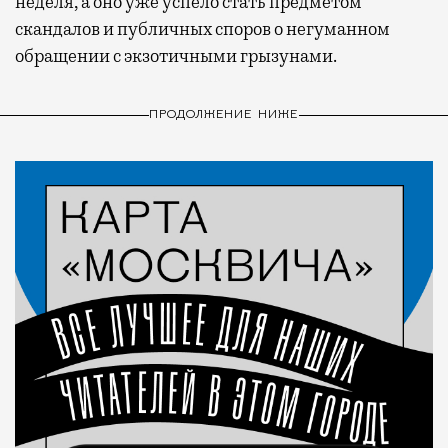
неделя, а оно уже успело стать предметом
скандалов и публичных споров о негуманном
обращении с экзотичными грызунами.
ПРОДОЛЖЕНИЕ НИЖЕ