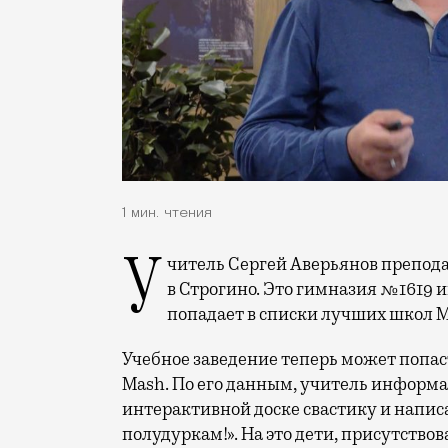
1 мин. чтения
Учитель Сергей Аверьянов преподает информатику в школе на Таллинской улице
в Строгино. Это гимназия №1619 
попадает в списки лучших школ 
Учебное заведение теперь может попас
Mash. По его данным, учитель информа
интерактивной доске свастику и напис
полудуркам!». На это дети, присутство