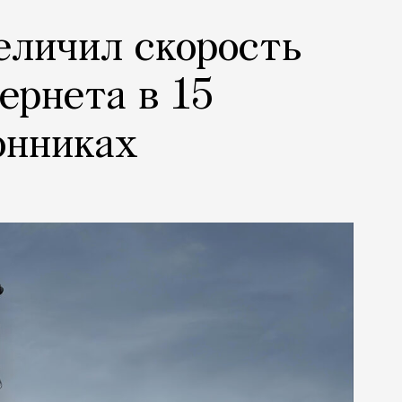
еличил скорость
ернета в 15
онниках