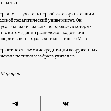
тельство.
верьянов — учитель первой категории с общим
родской педагогический университет. Он
пуса гимназии названы по городам, в которых
енно в этом здании расположен кадетский
овцев и военных разведчиков, пишет «Мел».
веряют по статье о дискредитации вооруженных
риехала полиция и забрала учителя в
т-Марафон
форматику в школе на Таллинской улице в Строгино. 