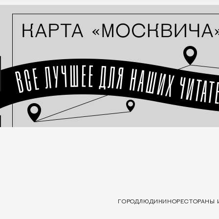
ГОРОД
ЛЮДИ
КИНО
РЕСТОРАНЫ 