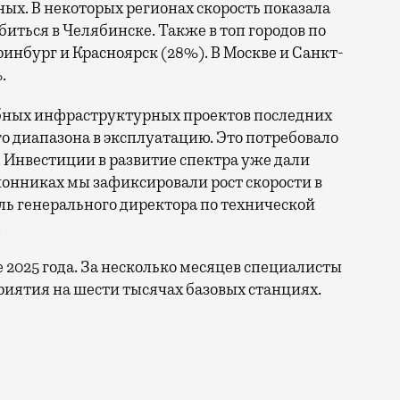
ых. В некоторых регионах скорость показала
биться в Челябинске. Также в топ городов по
нбург и Красноярск (28%). В Москве и Санкт-
.
бных инфраструктурных проектов последних
го диапазона в эксплуатацию. Это потребовало
 Инвестиции в развитие спектра уже дали
онниках мы зафиксировали рост скорости в
ль генерального директора по технической
.
е 2025 года. За несколько месяцев специалисты
иятия на шести тысячах базовых станциях.
ы по увеличению скорости интернета в регионах. Речь