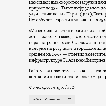
максимальных скоростей загрузки данн
прирост до 33%. Таких цифр удалось до
улучшению вошли Пермь (30%), Екатери
Петербурге скорости прибавили по 25%
«Мы завершили один из самых масшта
лет — массовый вывод нового частотно
перенастройки тысяч базовых станций.
измеримый результат: в городах-милли
среднем на 25%», — отметил заместите
инфраструктуре Т2 Алексей Дмитриев
Работу над проектом Т2 начал в декабр
компании провели технические меропр
Фото: пресс-служба Т2
Мобильный оператор Т2 завершил работ
мобильный интернет
Т2