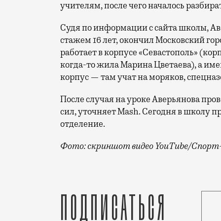
учителям, после чего началось разбира
Судя по информации с сайта школы, А
стажем 16 лет, окончил Московский го
работает в корпусе «Севастополь» (кор
когда-то жила Марина Цветаева), а им
корпус — там учат на моряков, спецназ
После случая на уроке Аверьянова про
сил, уточняет Mash. Сегодня в школу п
отделение.
Фото: скриншот видео YouTube/Спор
Учитель Сергей Аверьянов преподает ин
Подписаться