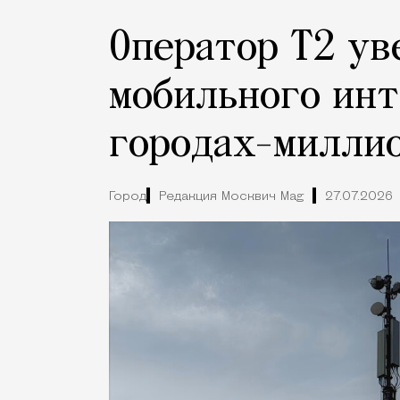
Оператор Т2 ув
мобильного инт
городах-милли
Город
Редакция Москвич Mag
27.07.2026