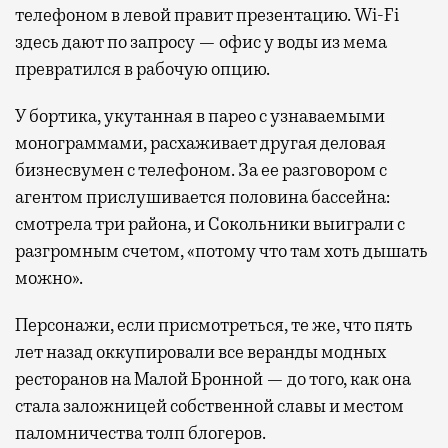
телефоном в левой правит презентацию. Wi-Fi
здесь дают по запросу — офис у воды из мема
превратился в рабочую опцию.
У бортика, укутанная в парео с узнаваемыми
монограммами, расхаживает другая деловая
бизнесвумен с телефоном. За ее разговором с
агентом прислушивается половина бассейна:
смотрела три района, и Сокольники выиграли с
разгромным счетом, «потому что там хоть дышать
можно».
Персонажи, если присмотреться, те же, что пять
лет назад оккупировали все веранды модных
ресторанов на Малой Бронной — до того, как она
стала заложницей собственной славы и местом
паломничества толп блогеров.