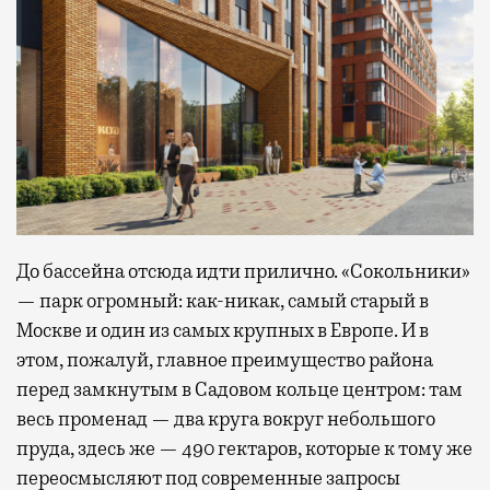
До бассейна отсюда идти прилично. «Сокольники»
— парк огромный: как-никак, самый старый в
Москве и один из самых крупных в Европе. И в
этом, пожалуй, главное преимущество района
перед замкнутым в Садовом кольце центром: там
весь променад — два круга вокруг небольшого
пруда, здесь же — 490 гектаров, которые к тому же
переосмысляют под современные запросы