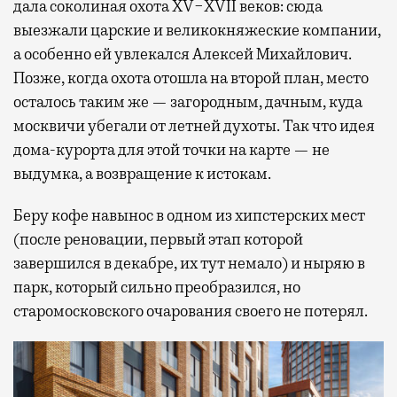
дала соколиная охота XV−XVII веков: сюда
выезжали царские и великокняжеские компании,
а особенно ей увлекался Алексей Михайлович.
Позже, когда охота отошла на второй план, место
осталось таким же — загородным, дачным, куда
москвичи убегали от летней духоты. Так что идея
дома-курорта для этой точки на карте — не
выдумка, а возвращение к истокам.
Беру кофе навынос в одном из хипстерских мест
(после реновации, первый этап которой
завершился в декабре, их тут немало) и ныряю в
парк, который сильно преобразился, но
старомосковского очарования своего не потерял.