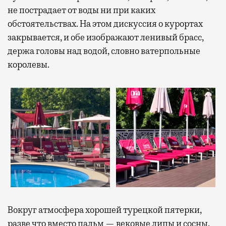
не пострадает от воды ни при каких
обстоятельствах. На этом дискуссия о курортах
закрывается, и обе изображают ленивый брасс,
держа головы над водой, словно ватерпольные
королевы.
Вокруг атмосфера хорошей турецкой пятерки,
разве что вместо пальм — вековые липы и сосны.