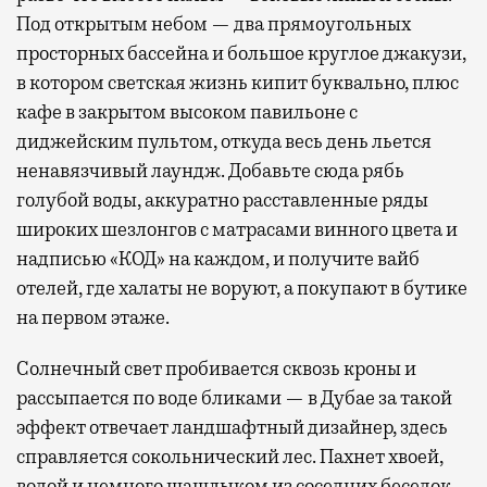
Под открытым небом — два прямоугольных
просторных бассейна и большое круглое джакузи,
в котором светская жизнь кипит буквально, плюс
кафе в закрытом высоком павильоне с
диджейским пультом, откуда весь день льется
ненавязчивый лаундж. Добавьте сюда рябь
голубой воды, аккуратно расставленные ряды
широких шезлонгов с матрасами винного цвета и
надписью «КОД» на каждом, и получите вайб
отелей, где халаты не воруют, а покупают в бутике
на первом этаже.
Солнечный свет пробивается сквозь кроны и
рассыпается по воде бликами — в Дубае за такой
эффект отвечает ландшафтный дизайнер, здесь
справляется сокольнический лес. Пахнет хвоей,
водой и немного шашлыком из соседних беседок