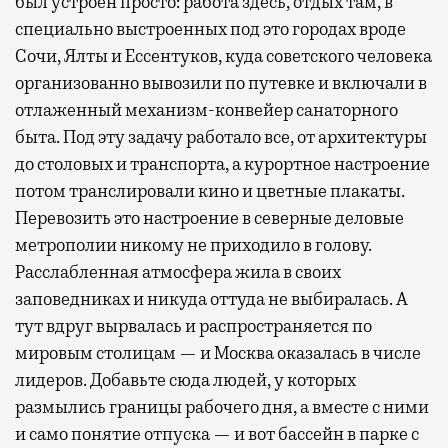
был устроен просто: работа здесь, отдых там, в
специально выстроенных под это городах вроде
Сочи, Ялты и Ессентуков, куда советского человека
организованно вывозили по путевке и включали в
отлаженный механизм-конвейер санаторного
быта. Под эту задачу работало все, от архитектуры
до столовых и транспорта, а курортное настроение
потом транслировали кино и цветные плакаты.
Перевозить это настроение в северные деловые
метрополии никому не приходило в голову.
Расслабленная атмосфера жила в своих
заповедниках и никуда оттуда не выбиралась. А
тут вдруг вырвалась и распространяется по
мировым столицам — и Москва оказалась в числе
лидеров. Добавьте сюда людей, у которых
размылись границы рабочего дня, а вместе с ними
и само понятие отпуска — и вот бассейн в парке с