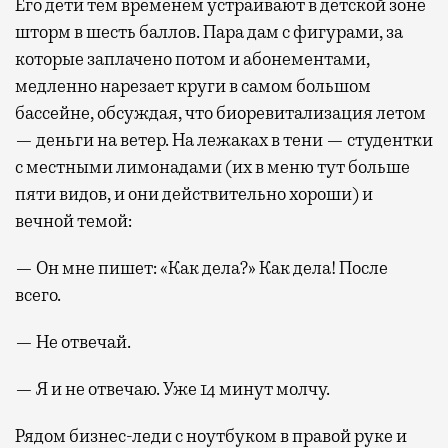
Его дети тем временем устраивают в детской зоне
шторм в шесть баллов. Пара дам с фигурами, за
которые заплачено потом и абонементами,
медленно нарезает круги в самом большом
бассейне, обсуждая, что биоревитализация летом
— деньги на ветер. На лежаках в тени — студентки
с местными лимонадами (их в меню тут больше
пяти видов, и они действительно хороши) и
вечной темой:
— Он мне пишет: «Как дела?» Как дела! После
всего.
— Не отвечай.
— Я и не отвечаю. Уже 14 минут молчу.
Рядом бизнес-леди с ноутбуком в правой руке и