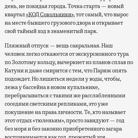
день, не покидая города. Точка старта — новый
квартал
«КОД Сокольники»
, тот самый, что вырос
на месте бывшего грузового двора и открывает
свой тайный ход в знаменитый парк.
Пляжный отпуск — вещь сакральная. Наш
человек легко откажется от экскурсионного тура
по Золотому кольцу, вычеркнет из планов сплав по
Катуни и даже смирится с тем, что Париж опять
подождет. Но лишиться недели у воды, чтобы,
лежа у бассейна в новом купальнике,
перебрасываться с такими же расслабленными
соседями светскими репликами, это уже
покушение на права личности. Те, кто называет
этот отдых «тюленьим», просто завидуют — год
без моря и без законно приобретенного загара
воспринимается как год, прожитый зря.