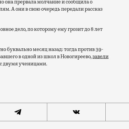
о она прервала молчание и сообщила о
ям. А они в свою очередь передали рассказ
овное дело, по которому ему грозит до 8 лет
но буквально месяц назад: тогда против 39-
авшего в одной из школ в Новогиреево,
завели
 с двумя ученицами.
ет приставал к девочке в стенах школы. По данным Baz