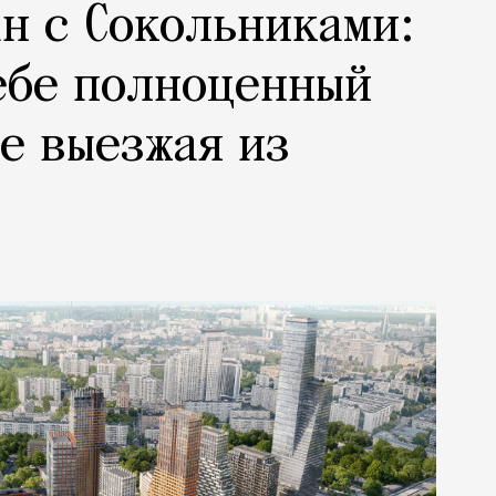
н с Сокольниками:
ебе полноценный
не выезжая из