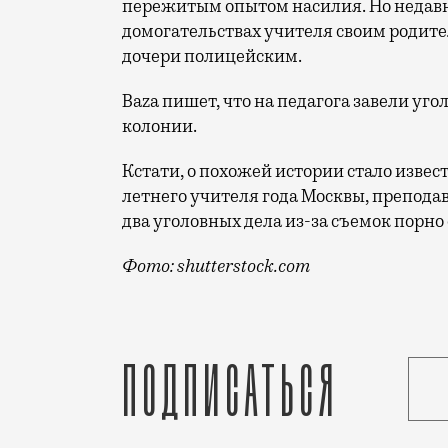
пережитым опытом насилия. Но недавн
домогательствах учителя своим родител
дочери полицейским.
Baza пишет, что на педагога завели угол
колонии.
Кстати, о похожей истории стало извест
летнего учителя года Москвы, преподав
два уголовных дела из-за съемок порно
Фото: shutterstock.com
Предположительно, он в течение двух л
Подписаться