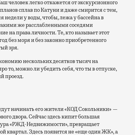
аш человек легко откажется от экскурсионного
 планов сплав по Катуни и даже смирится с тем,
 недели у воды, чтобы, лежа у бассейна в
 такими же расслабленными соседями
е на права личности. Те, кто называет этот
год без моря и без законно приобретенного
ый зря.
кономию нескольких десятков тысяч на
ро то, можно ли убедить себя, что ты в отпуске,
й проезд.
 будут начинать его жители «КОД Сокольники» —
вого двора. Сейчас здесь кипит большая
уктура «РЖД-Недвижимости», превращает
й квартал. Здесь появится не «еще один ЖК», а