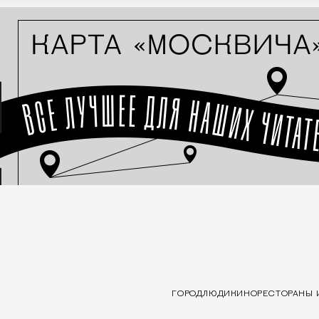
ГОРОД
ЛЮДИ
КИНО
РЕСТОРАНЫ 