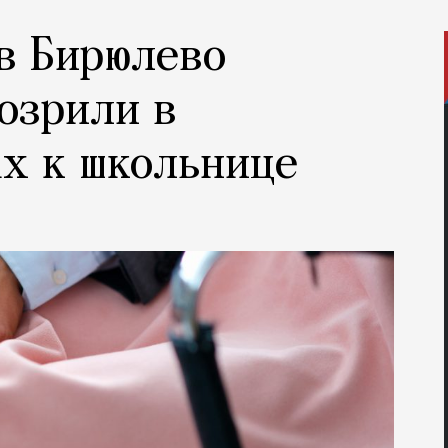
в Бирюлево
озрили в
х к школьнице