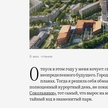
9 мин. чтения
Отпуск в этом году у меня кочует: сначала переехал на август, потом в область
неопределенного будущего. Город
планах. Тогда я решила себя обм
полноценный курортный день, не покид
Сокольники»
, тот самый, что вырос на
тайный ход в знаменитый парк.