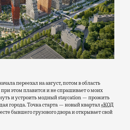
 при этом плавится и не спрашивает о моих
ануть и устроить модный staycation — прожить
ая города. Точка старта — новый квартал
«КОД
 месте бывшего грузового двора и открывает свой