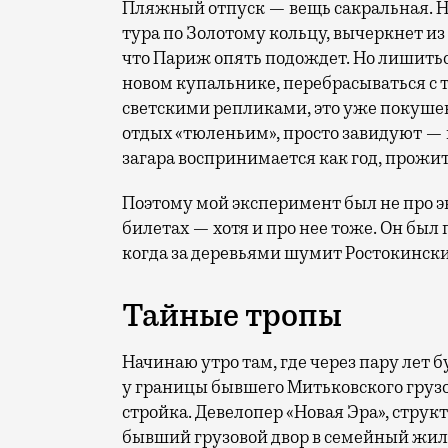
Пляжный отпуск — вещь сакральная. Н
тура по Золотому кольцу, вычеркнет из
что Париж опять подождет. Но лишиться
новом купальнике, перебрасываться с
светскими репликами, это уже покушени
отдых «тюленьим», просто завидуют — 
загара воспринимается как год, прожит
Поэтому мой эксперимент был не про э
билетах — хотя и про нее тоже. Он был п
когда за деревьями шумит Ростокински
Тайные тропы
Начинаю утро там, где через пару лет
у границы бывшего Митьковского грузо
стройка. Девелопер «Новая Эра», стр
бывший грузовой двор в семейный жило