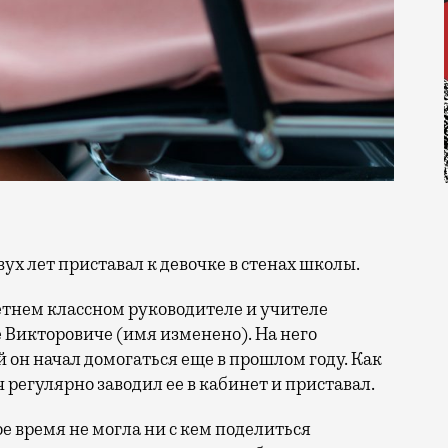
вух лет приставал к девочке в стенах школы.
летнем классном руководителе и учителе
 Викторовиче (имя изменено). На него
 он начал домогаться еще в прошлом году. Как
 регулярно заводил ее в кабинет и приставал.
е время не могла ни с кем поделиться