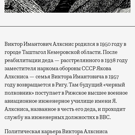
Виктор Имантович Алкснис родился в 1950 году в
городе Таштагол Кемеровской области. После
реабилитации деда — расстрелянного в 1938 году
заместителя наркома обороны СССР Якова
Алксниса — семья Виктора Имантовича в 1957
году возвращается в Ригу. Там будущий «черный
полковник» поступает в Рижское высшее военное
авиационное инженерное училище имени Я.
Алксниса, названное в честь его деда, и проходит
службу на инженерных должностях в ВВС.
Политическая карьера Виктора Алксниса