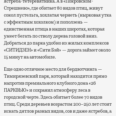
ястреба-тетеревятника. А в «Покровском-
Стрешнево», где обитает 80 видов птиц, живут
сокол пустельга, хохлатая чернеть (нырковая утка
с эффектным хохолком) и поползень —
единственная птица в наших широтах, которая
умеет бегать по стволу дерева головой вниз.
Добраться до парка удобно из жилых комплексов
«СИТИДЗЕН» и «Сити Бэй» — дорога займет около
15 минут на автомобиле.
Еще одно отличное место для бердвотчинга —
Тимирязевский парк, который находится прямо
напротив премиального клубного дома «26
ПАРКВЬЮ» и сохранил атмосферу леса в
городской черте. Здесь обитает более 70 видов
птиц. Среди деревьев возрастом 200–250 лет стоит
искать дятлов разных видов, сов и даже ястребов, а