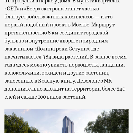
а с прогулки в парке у дома. В мультикварталах
«СЕТ» и «Веер» экотропа станет частью
благоустройства жилых комплексов — и это
первый подобный проект в Москве. Маршрут
протяженностью 8 км соединит городской
бульвар и внутренние дворы с природным
заказником «Долина реки Сетуни», где
насчитывается 384 вида растений. В разное время
года здесь можно увидеть первоцветы, ландыши,
колокольчики, орхидеи и другие растения,
занесенные в Красную книгу. Девелопер MR
дополнительно высадит на территории более 240
елей и свыше 100 видов растений.