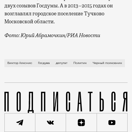
двух созывов Госдумы. А в 2013–2015 годах он
возглавлял городское поселение Тучково
Московской области.
Фото: Юрий Абрамочкин/РИА Новости
Известный советский и российский политический дея
Виктор Алкснис
Госдума
депутат
Политик
Черный полковник