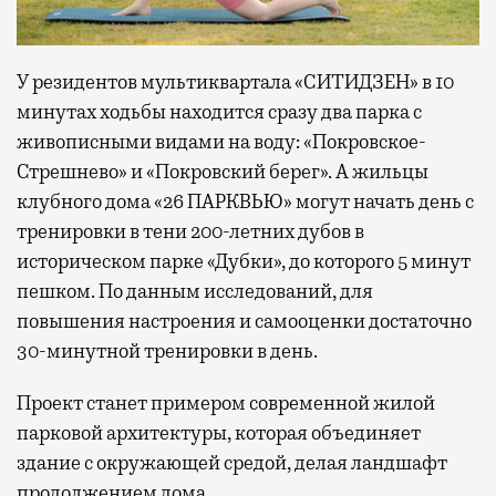
У резидентов мультиквартала «СИТИДЗЕН» в 10
минутах ходьбы находится сразу два парка с
живописными видами на воду: «Покровское-
Стрешнево» и «Покровский берег». А жильцы
клубного дома «26 ПАРКВЬЮ» могут начать день с
тренировки в тени 200-летних дубов в
историческом парке «Дубки», до которого 5 минут
пешком. По данным исследований, для
повышения настроения и самооценки достаточно
30-минутной тренировки в день.
Проект станет примером современной жилой
парковой архитектуры, которая объединяет
здание с окружающей средой, делая ландшафт
продолжением дома.