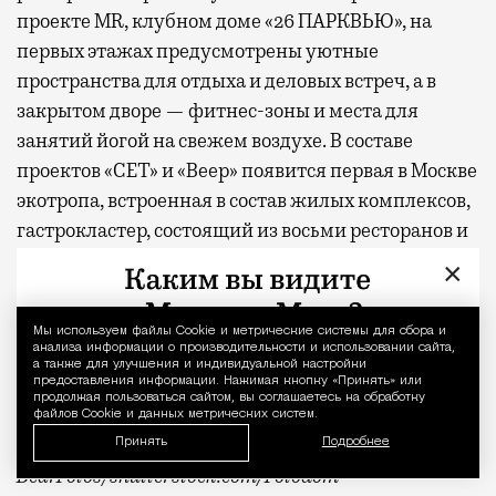
проекте MR, клубном доме «26 ПАРКВЬЮ», на
первых этажах предусмотрены уютные
пространства для отдыха и деловых встреч, а в
закрытом дворе — фитнес-зоны и места для
занятий йогой на свежем воздухе. В составе
проектов «СЕТ» и «Веер»
появится
первая в Москве
экотропа, встроенная в состав жилых комплексов,
гастрокластер, состоящий из восьми ресторанов и
20 фуд-корнеров, а также спортивный комплекс с
×
бассейном.
Мы используем файлы Сookie и метрические системы для сбора и
Уведомление 
* По данным опроса MR Analytics
анализа информации о производительности и использовании сайта,
а также для улучшения и индивидуальной настройки
предоставления информации. Нажимая кнопку «Принять» или
** Заглавное фото — парк «Дубки»
продолжая пользоваться сайтом, вы соглашаетесь на обработку
файлов Cookie и данных метрических систем.
Фото: пресс-служба MR Group,
Принять
Подробнее
BearFotos
/shutterstock.com/Fotodom