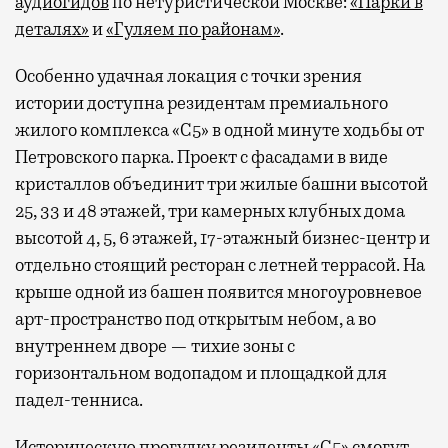
аудиогидов
по нетуристической Москве:
«Парки в
деталях»
и
«Гуляем по районам»
.
Особенно удачная локация с точки зрения
истории доступна резидентам премиального
жилого комплекса «С5»
в одной минуте ходьбы от
Петровского парка. Проект с фасадами в виде
кристаллов объединит три жилые башни высотой
25, 33 и 48 этажей, три камерных клубных дома
высотой 4, 5, 6 этажей, 17-этажный бизнес-центр и
отдельно стоящий ресторан с летней террасой. На
крыше одной из башен появится многоуровневое
арт-пространство под открытым небом, а во
внутреннем дворе — тихие зоны с
горизонтальном водопадом и площадкой для
падел-тенниса.
Историческую прогулку резиденты «С5» смогут