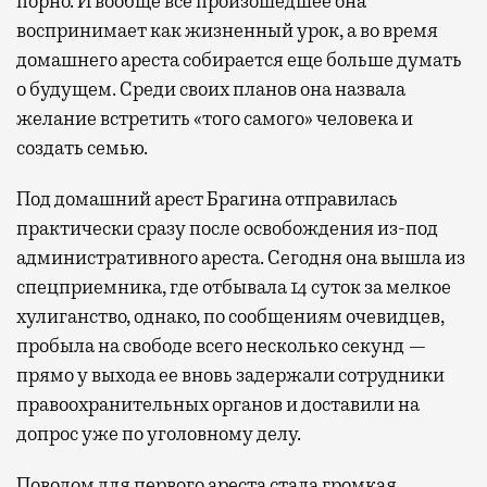
порно. И вообще все произошедшее она
воспринимает как жизненный урок, а во время
домашнего ареста собирается еще больше думать
Бизнес-зал становится местом, где можно
о будущем. Среди своих планов она назвала
провести переговоры, поработать или просто
желание встретить «того самого» человека и
выпить кофе, наблюдая сквозь панорамные
создать семью.
окна за тем, как взлетают и садятся
самолеты. В Москве нет недостатка
Под домашний арест Брагина отправилась
в лаунжах. В аэропортах их обычно
практически сразу после освобождения из-под
несколько — в разных зонах воздушных
административного ареста. Сегодня она вышла из
гаваней. На некоторых вокзалах — тоже.
спецприемника, где отбывала 14 суток за мелкое
Лаунжи доступны на Ленинградском,
хулиганство, однако, по сообщениям очевидцев,
Павелецком, Казанском, Ярославском
пробыла на свободе всего несколько секунд —
и Курском вокзалах.
Попасть в бизнес-залы
прямо у выхода ее вновь задержали сотрудники
могут держатели карт Mir Supreme. Причем
правоохранительных органов и доставили на
не только в столице. Всего доступно более
допрос уже по уголовному делу.
1000 бизнес-залов по всему миру.
Поводом для первого ареста
стала
громкая