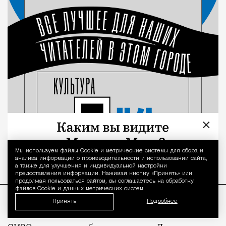
×
Мы используем файлы Сookie и метрические системы для сбора и
Уведомление 
анализа информации о производительности и использовании сайта,
а также для улучшения и индивидуальной настройки
предоставления информации. Нажимая кнопку «Принять» или
продолжая пользоваться сайтом, вы соглашаетесь на обработку
файлов Cookie и данных метрических систем.
Принять
Подробнее
Ранее этим летом по
аналогичным
обвинениям в