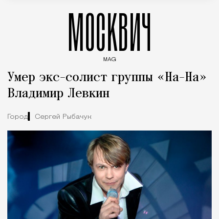
МОСКВИЧ
MAG
Введите ключевые слова для поиска статей
Умер экс-солист группы «На-На»
Владимир Левкин
Город
Сергей Рыбачук