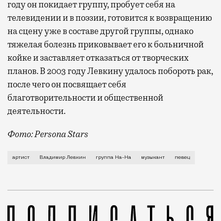
году он покидает группу, пробует себя на
телевидении и в поэзии, готовится к возвращению
на сцену уже в составе другой группы, однако
тяжелая болезнь приковывает его к больничной
койке и заставляет отказаться от творческих
планов. В 2003 году Левкину удалось побороть рак,
после чего он посвящает себя
благотворительности и общественной
деятельности.
Фото: Persona Stars
О смерти музыканта написала в своих соцсетях его с
артист
Владимир Левкин
группа На-На
музыкант
певец