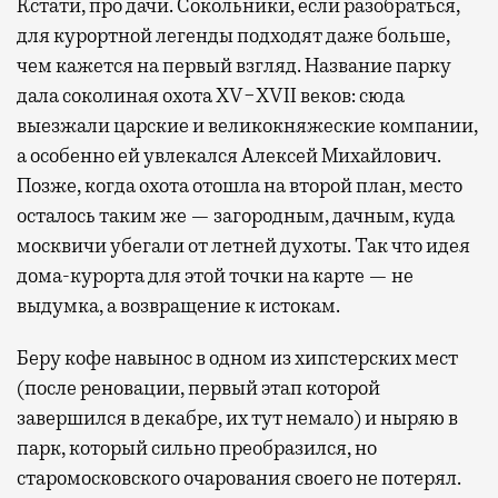
Кстати, про дачи. Сокольники, если разобраться,
для курортной легенды подходят даже больше,
чем кажется на первый взгляд. Название парку
дала соколиная охота XV−XVII веков: сюда
выезжали царские и великокняжеские компании,
а особенно ей увлекался Алексей Михайлович.
Позже, когда охота отошла на второй план, место
осталось таким же — загородным, дачным, куда
москвичи убегали от летней духоты. Так что идея
дома-курорта для этой точки на карте — не
выдумка, а возвращение к истокам.
Беру кофе навынос в одном из хипстерских мест
(после реновации, первый этап которой
завершился в декабре, их тут немало) и ныряю в
парк, который сильно преобразился, но
старомосковского очарования своего не потерял.