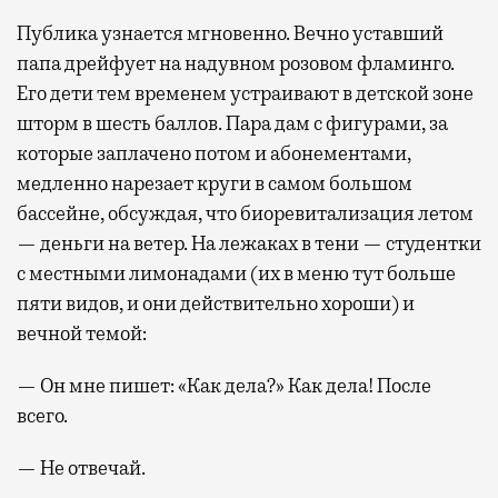
Публика узнается мгновенно. Вечно уставший
папа дрейфует на надувном розовом фламинго.
Его дети тем временем устраивают в детской зоне
шторм в шесть баллов. Пара дам с фигурами, за
которые заплачено потом и абонементами,
медленно нарезает круги в самом большом
бассейне, обсуждая, что биоревитализация летом
— деньги на ветер. На лежаках в тени — студентки
с местными лимонадами (их в меню тут больше
пяти видов, и они действительно хороши) и
вечной темой:
— Он мне пишет: «Как дела?» Как дела! После
всего.
— Не отвечай.