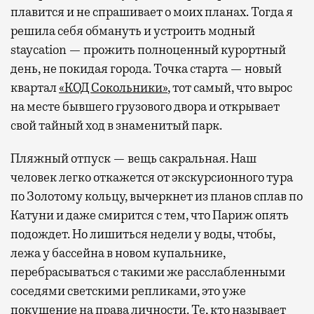
плавится и не спрашивает о моих планах. Тогда я
решила себя обмануть и устроить модный
staycation — прожить полноценный курортный
день, не покидая города. Точка старта — новый
квартал
«КОД Сокольники»
, тот самый, что вырос
на месте бывшего грузового двора и открывает
свой тайный ход в знаменитый парк.
Пляжный отпуск — вещь сакральная. Наш
человек легко откажется от экскурсионного тура
по Золотому кольцу, вычеркнет из планов сплав по
Катуни и даже смирится с тем, что Париж опять
подождет. Но лишиться недели у воды, чтобы,
лежа у бассейна в новом купальнике,
перебрасываться с такими же расслабленными
соседями светскими репликами, это уже
покушение на права личности. Те, кто называет