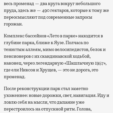
весь променад — два круга вокруг небольшого
пруда, здесь же — 490 гектаров, которые к тому же
переосмысляют под современные запросы
горожан.
Комплекс бассейнов «Лето в парке» находится в
глубине парка, ближе к Яузе. Полчаса по
тенистым аллеям, мимо велосипедистов, белок и
пенсионеров с их скандинавской ходьбой,
наконец, через легендарную «Шашлычную 1957»,
где ели Никсон и Хрущев, — это не дорога, это
променад.
После реконструкции парк стал заметно
ухоженнее: новые дорожки, свет, навигация. Иду и
ловлю себя на мысли, что дыхание уже
перестроилось на отпускной ритм. Голова,