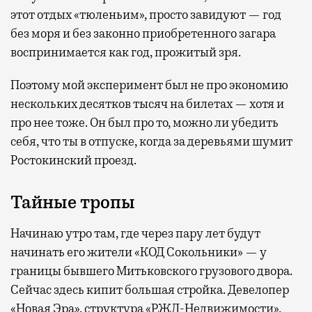
этот отдых «тюленьим», просто завидуют — год
без моря и без законно приобретенного загара
воспринимается как год, прожитый зря.
Поэтому мой эксперимент был не про экономию
нескольких десятков тысяч на билетах — хотя и
про нее тоже. Он был про то, можно ли убедить
себя, что ты в отпуске, когда за деревьями шумит
Ростокинский проезд.
Тайные тропы
Начинаю утро там, где через пару лет будут
начинать его жители «КОД Сокольники» — у
границы бывшего Митьковского грузового двора.
Сейчас здесь кипит большая стройка. Девелопер
«Новая Эра», структура «РЖД-Недвижимости»,