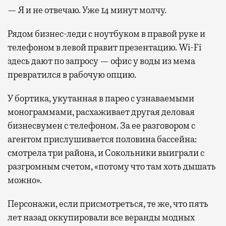
— Я и не отвечаю. Уже 14 минут молчу.
Рядом бизнес-леди с ноутбуком в правой руке и
телефоном в левой правит презентацию. Wi-Fi
здесь дают по запросу — офис у воды из мема
превратился в рабочую опцию.
У бортика, укутанная в парео с узнаваемыми
монограммами, расхаживает другая деловая
бизнесвумен с телефоном. За ее разговором с
агентом прислушивается половина бассейна:
смотрела три района, и Сокольники выиграли с
разгромным счетом, «потому что там хоть дышать
можно».
Персонажи, если присмотреться, те же, что пять
лет назад оккупировали все веранды модных