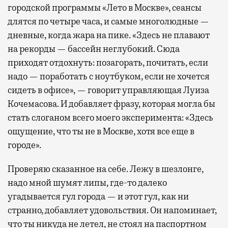
городской программы «Лето в Москве», сеансы
длятся по четыре часа, и самые многолюдные —
дневные, когда жара на пике. «Здесь не плавают
на рекорды — бассейн неглубокий. Сюда
приходят отдохнуть: позагорать, почитать, если
надо — поработать с ноутбуком, если не хочется
сидеть в офисе», — говорит управляющая Луиза
Кочемасова. И добавляет фразу, которая могла бы
стать слоганом всего моего эксперимента: «Здесь
ощущение, что ты не в Москве, хотя все еще в
городе».
Проверяю сказанное на себе. Лежу в шезлонге,
надо мной шумят липы, где-то далеко
угадывается гул города — и этот гул, как ни
странно, добавляет удовольствия. Он напоминает,
что ты никуда не летел, не стоял на паспортном