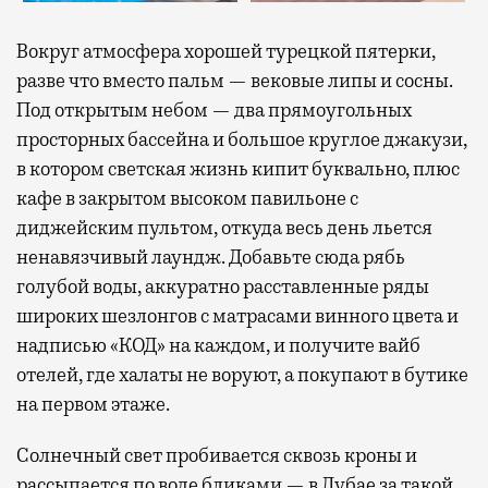
Вокруг атмосфера хорошей турецкой пятерки,
разве что вместо пальм — вековые липы и сосны.
Под открытым небом — два прямоугольных
просторных бассейна и большое круглое джакузи,
в котором светская жизнь кипит буквально, плюс
кафе в закрытом высоком павильоне с
диджейским пультом, откуда весь день льется
ненавязчивый лаундж. Добавьте сюда рябь
голубой воды, аккуратно расставленные ряды
широких шезлонгов с матрасами винного цвета и
надписью «КОД» на каждом, и получите вайб
отелей, где халаты не воруют, а покупают в бутике
на первом этаже.
Солнечный свет пробивается сквозь кроны и
рассыпается по воде бликами — в Дубае за такой