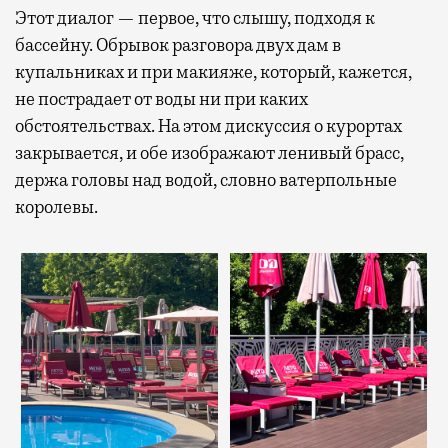
Этот диалог — первое, что слышу, подходя к
бассейну. Обрывок разговора двух дам в
купальниках и при макияже, который, кажется,
не пострадает от воды ни при каких
обстоятельствах. На этом дискуссия о курортах
закрывается, и обе изображают ленивый брасс,
держа головы над водой, словно ватерпольные
королевы.