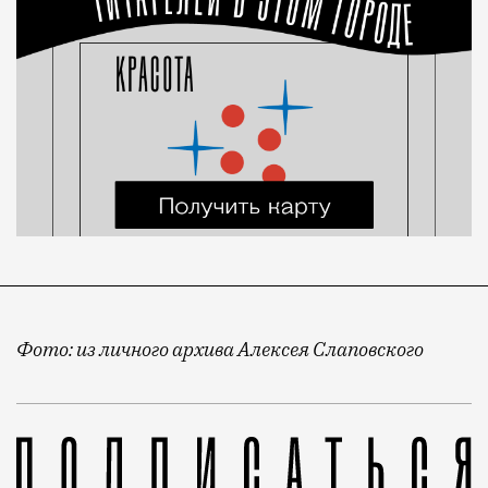
Фото: из личного архива Алексея Слаповского
Автор романов, пьес и киносценариев скончался в ре