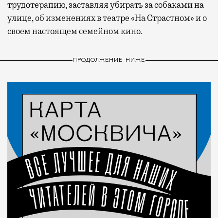
трудотерапию, заставляя убирать за собаками на
улице, об изменениях в театре «На Страстном» и о
своем настоящем семейном кино.
ПРОДОЛЖЕНИЕ НИЖЕ