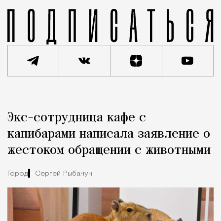
Реклама
Редакция Москвич Mag
Экс-сотрудница кафе с
Город
капибарами написала заявление о
жестоком обращении с животными
Город
Сергей Рыбачук