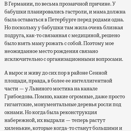
В Германии, по весьма прозаичной причине. У
бабушки планировались гастроли, и мама должна
была оставаться в Петербурге перед родами одна.
Но поскольку у бабушки там жила очень близкая
подруга, как-то связанная с медициной, решено
было взять маму рожать с собой. Поэтому мое
неожиданное место рождения связано
исключительно с организационными вопросами.
А вырос и живу до сих пор в районе Сенной
площади, правда, в более ее интеллигентной
части — у Львиного мостика на канале
Грибоедова. Помню, какие огромные, даже просто
гигантские, монументальные деревья росли под
окнами. Но когда была реконструкция
набережной, их выдрали — теперь растут
хиленькие, которые когда-то станут большими и