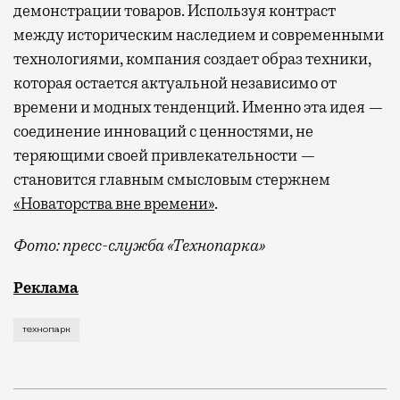
демонстрации товаров. Используя контраст
между историческим наследием и современными
технологиями, компания создает образ техники,
которая остается актуальной независимо от
времени и модных тенденций. Именно эта идея —
соединение инноваций с ценностями, не
теряющими своей привлекательности —
становится главным смысловым стержнем
«Новаторства вне времени»
.
Фото: пресс-служба «Технопарка»
Рекламные кампании техники редко выходят за рамк
Реклама
технопарк