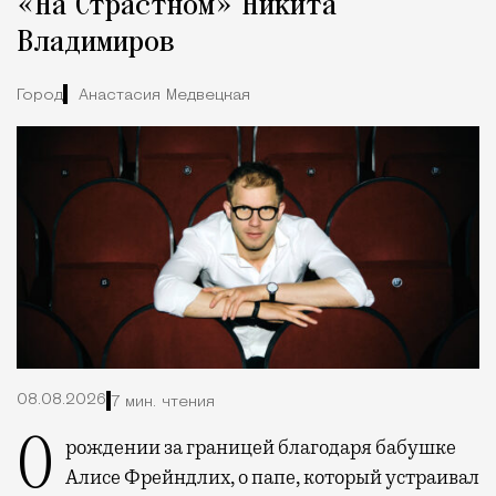
«На Страстном» Никита
Владимиров
Город
Анастасия Медвецкая
08.08.2026
7 мин. чтения
О рождении за границей благодаря бабушке
Алисе Фрейндлих, о папе, который устраивал