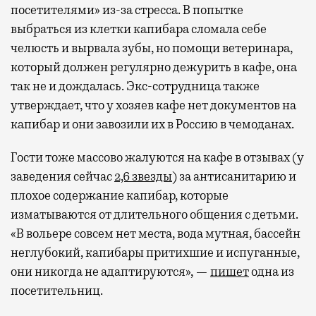
посетителями» из-за стресса. В попытке
выбраться из клетки капибара сломала себе
челюсть и вырвала зубы, но помощи ветеринара,
который должен регулярно дежурить в кафе, она
так не и дождалась. Экс-сотрудница также
утверждает, что у хозяев кафе нет документов на
капибар и они завозили их в Россию в чемоданах.
Гости тоже массово жалуются на кафе в отзывах (у
заведения сейчас
2,6 звезды
) за антисанитарию и
плохое содержание капибар, которые
изматываются от длительного общения с детьми.
«В вольере совсем нет места, вода мутная, бассейн
неглубокий, капибары притихшие и испуганные,
они никогда не адаптируются», —
пишет
одна из
посетительниц.