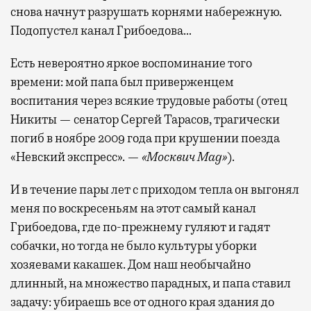
снова начнут разрушать корнями набережную.
Подопустел канал Грибоедова…
Есть невероятно яркое воспоминание того
времени: мой папа был приверженцем
воспитания через всякие трудовые работы (отец
Никиты — сенатор Сергей Тарасов, трагически
погиб в ноябре 2009 года при крушении поезда
«Невский экспресс». —
«Москвич Mag»
).
И в течение пары лет с приходом тепла он выгонял
меня по воскресеньям на этот самый канал
Грибоедова, где по-прежнему гуляют и гадят
собачки, но тогда не было культуры уборки
хозяевами какашек. Дом наш необычайно
длинный, на множество парадных, и папа ставил
задачу: убираешь все от одного края здания до