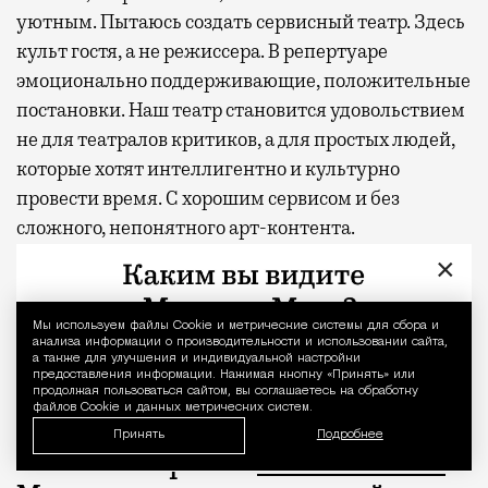
уютным. Пытаюсь создать сервисный театр. Здесь
культ гостя, а не режиссера. В репертуаре
эмоционально поддерживающие, положительные
постановки. Наш театр становится удовольствием
не для театралов критиков, а для простых людей,
которые хотят интеллигентно и культурно
провести время. С хорошим сервисом и без
сложного, непонятного арт-контента.
×
Наш театр на самоокупаемости, у нас нет
субсидий — живем только на то, что сами
Мы используем файлы Сookie и метрические системы для сбора и
Уведомление 
заработали. Поэтому крайне важно, чтобы
анализа информации о производительности и использовании сайта,
а также для улучшения и индивидуальной настройки
зрители к нам возвращались, а мы оставались для
предоставления информации. Нажимая кнопку «Принять» или
них интересным местом.
продолжая пользоваться сайтом, вы соглашаетесь на обработку
файлов Cookie и данных метрических систем.
Принять
Подробнее
Семейный фильм
«Космическая