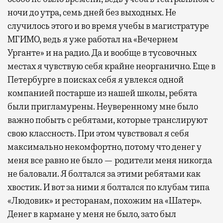
ночи до утра, семь дней без выходных. Не
случилось этого и во время учебы в магистратуре
МГИМО, ведь я уже работал на «Вечернем
Урганте» и на радио. Да и вообще в тусовочных
местах я чувствую себя крайне неорганично. Еще в
Петербурге в поисках себя я увлекся одной
компанией постарше из нашей школы, ребята
были пригламурены. Неуверенному мне было
важно побыть с ребятами, которые транслируют
свою классность. При этом чувствовал я себя
максимально некомфортно, потому что денег у
меня все равно не было — родители меня никогда
не баловали. Я болтался за этими ребятами как
хвостик. И вот за ними я болтался по клубам типа
«Людовик» и ресторанам, похожим на «Шатер».
Денег в кармане у меня не было, зато был