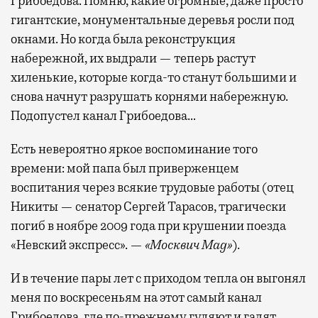
Грибоедова. Помню, какие огромные, даже просто
гигантские, монументальные деревья росли под
окнами. Но когда была реконструкция
набережной, их выдрали — теперь растут
хиленькие, которые когда-то станут большими и
снова начнут разрушать корнями набережную.
Подопустел канал Грибоедова…
Есть невероятно яркое воспоминание того
времени: мой папа был приверженцем
воспитания через всякие трудовые работы (отец
Никиты — сенатор Сергей Тарасов, трагически
погиб в ноябре 2009 года при крушении поезда
«Невский экспресс». —
«Москвич Mag»
).
И в течение пары лет с приходом тепла он выгонял
меня по воскресеньям на этот самый канал
Грибоедова, где по-прежнему гуляют и гадят