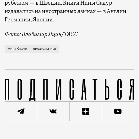
рубежом — в Швеции. Книги Нины Садур
издавались на иностранных языках — в Англии,
Германии, Японии.
Фото: Владимир Яцин/ТАСС
Нина Николаевна Садур скончалась на 74-м году жиз
Нина Садур
писательница