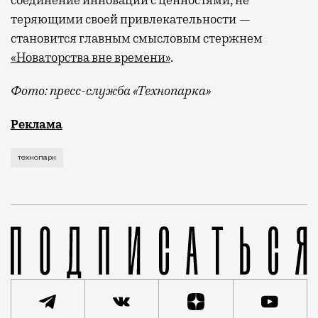
соединение инноваций с ценностями, не
теряющими своей привлекательности —
становится главным смысловым стержнем
«Новаторства вне времени»
.
Фото: пресс-служба «Технопарка»
Рекламные кампании техники редко выходят за рамк
Реклама
технопарк