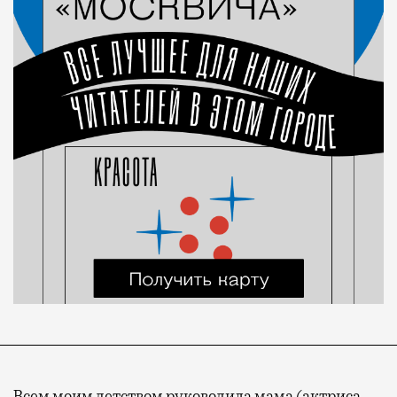
Всем моим детством руководила мама (актриса