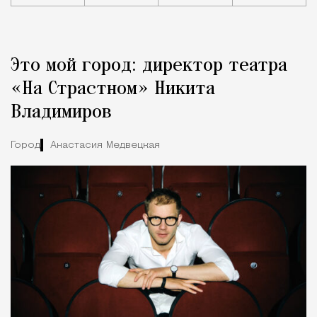
Реклама
Редакция Москвич Mag
Это мой город: директор театра
Город
«На Страстном» Никита
Владимиров
Город
Анастасия Медвецкая