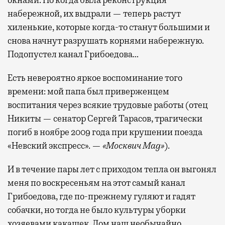
окнами. Но когда была реконструкция
окна за тем, как взлетают и садятся
набережной, их выдрали — теперь растут
самолеты. В Москве нет недостатка
хиленькие, которые когда-то станут большими и
в лаунжах. В аэропортах их обычно
снова начнут разрушать корнями набережную.
несколько — в разных зонах воздушных
Подопустел канал Грибоедова…
гаваней. На некоторых вокзалах — тоже.
Лаунжи доступны на Ленинградском,
Есть невероятно яркое воспоминание того
Павелецком, Казанском, Ярославском
времени: мой папа был приверженцем
и Курском вокзалах.
Попасть в бизнес-залы
воспитания через всякие трудовые работы (отец
могут держатели карт Mir Supreme. Причем
Никиты — сенатор Сергей Тарасов, трагически
не только в столице. Всего доступно более
погиб в ноябре 2009 года при крушении поезда
1000 бизнес-залов по всему миру.
«Невский экспресс». —
«Москвич Mag»
).
И в течение пары лет с приходом тепла он выгонял
меня по воскресеньям на этот самый канал
Грибоедова, где по-прежнему гуляют и гадят
собачки, но тогда не было культуры уборки
хозяевами какашек. Дом наш необычайно