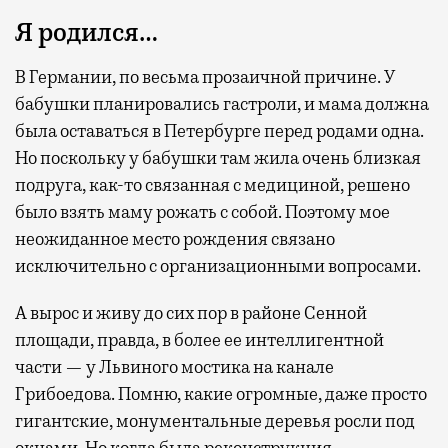
Я родился…
В Германии, по весьма прозаичной причине. У
бабушки планировались гастроли, и мама должна
была оставаться в Петербурге перед родами одна.
Современный путешественник часто берет
Но поскольку у бабушки там жила очень близкая
с собой не только чемодан, но и ноутбук.
подруга, как-то связанная с медициной, решено
А ожидание рейса все чаще превращается
было взять маму рожать с собой. Поэтому мое
не в потерянное время, а в возможность
неожиданное место рождения связано
спокойно закончить дела или спланировать
исключительно с организационными вопросами.
активности в путешествии, например
забронировать нужные билеты и рестораны.
А вырос и живу до сих пор в районе Сенной
площади, правда, в более ее интеллигентной
части — у Львиного мостика на канале
Бизнес-зал становится местом, где можно
Грибоедова. Помню, какие огромные, даже просто
провести переговоры, поработать или просто
гигантские, монументальные деревья росли под
выпить кофе, наблюдая сквозь панорамные