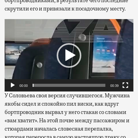
бортпроводниками, в результате чего последние
скрутили его и привязали к посадочному месту.
Видеоплеер
00:00
00:39
У Соловьева своя версия случившегося. Мужчина
якобы сидел и спокойно пил виски, как вдруг
бортпроводник вырвал у него стакан со словами
«вам хватит». На этой почве между пассажиром и
стюардами началась словесная перепалка,
которая переросла в самую настоящую драку со