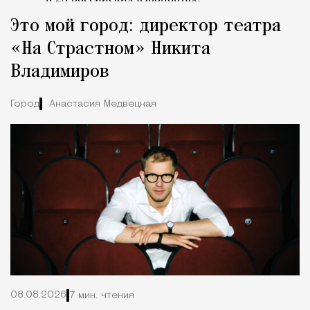
Tcпециальный проектКаждый москвич знает — отпуск нач
Это мой город: директор театра
«На Страстном» Никита
Владимиров
Город
Анастасия Медвецкая
08.08.2026
7 мин. чтения