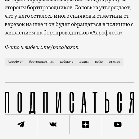
стороны бортпроводников. Соловьев утверждает,
что у него осталось много синяков и отметины от
веревок на шее и он будет обращаться в полицию с
заявлением на бортпроводников «Аэрофлота».
Фото и видео: t.me/bazabazon
Мужчина винит во всем бортпроводников и грозится 
Аэрофлот
бортпроводник
дебошир
драка
рейс
стюард