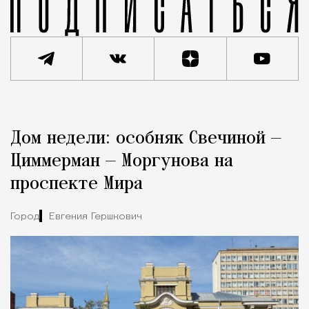
Реклама
Редакция Москвич Mag
Дом недели: особняк Свечиной —
Город
Циммерман — Моргунова на
проспекте Мира
Город
Евгения Гершкович