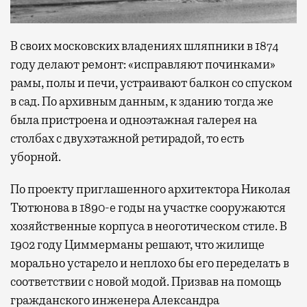
В своих московских владениях шляпники в 1874
году делают ремонт: «исправляют починками»
рамы, полы и печи, устраивают балкон со спуском
в сад. По архивным данным, к зданию тогда же
была пристроена и одноэтажная галерея на
столбах с двухэтажной ретирадой, то есть
уборной.
По проекту приглашенного архитектора Николая
Тютюнова в 1890-е годы на участке сооружаются
хозяйственные корпуса в неоготическом стиле. В
1902 году Циммерманы решают, что жилище
морально устарело и неплохо бы его переделать в
соответствии с новой модой. Призвав на помощь
гражданского инженера Александра