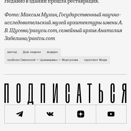
Недавно в здании прошла реставрация.
Фото: Максим Мухин, Государственный научно-
исследовательский музей архитектуры имени А.
В. Щусева/pasyvu.com, семейный архив Анатолия
Забелина/pastvu.com
История каменного строения в Мещанской слободе —
ампир
Дом недели
модерн
особняк Свечиной — Циммерман — Моргунова
проспект Мира