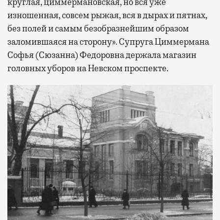
круглая, циммермановская, но вся уже
изношенная, совсем рыжая, вся в дырах и пятнах,
без полей и самым безобразнейшим образом
заломившаяся на сторону». Супруга Циммермана
Софья (Сюзанна) Федоровна держала магазин
головных уборов на Невском проспекте.