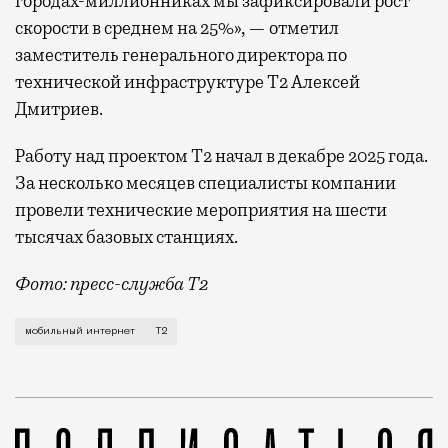
городах-миллионниках мы зафиксировали рост
скорости в среднем на 25%», — отметил
заместитель генерального директора по
технической инфраструктуре Т2 Алексей
Дмитриев.
Работу над проектом Т2 начал в декабре 2025 года.
За несколько месяцев специалисты компании
провели технические мероприятия на шести
тысячах базовых станциях.
Фото: пресс-служба Т2
Мобильный оператор Т2 завершил работы по увеличе
мобильный интернет
Т2