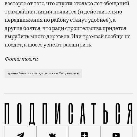
восторге от того, что спустя столько лет обещаний
трамвайная линия появится (и действительно
передвижения по району станут удобнее), а
другие боятся, что ради строительства придется
вырубить много деревьев. Или трамвай вообще не
поедет, а шоссе успеют расширить.
Фото: mos.ru
Трамвай здесь обещают пустить давно, но до реализ
трамвайная линия вдоль шоссе Энтузиастов