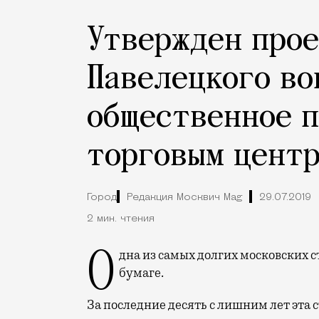
Утвержден про
Павелецкого во
общественное п
торговым центр
Город
Редакция Москвич Mag
29.07.2019
2 мин. чтения
Одна из самых долгих московских строек сдвинется с места, по крайней мере на
бумаге.
За последние десять с лишним лет эта