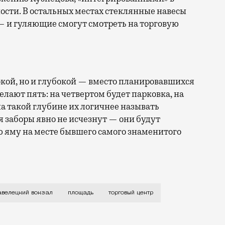
ости. В остальных местах стеклянные навесы
 — и гуляющие смогут смотреть на торговую
окой, но и глубокой — вместо планировавшихся
лают пять: на четвертом будет парковка, на
а такой глубине их логичнее называть
я заборы явно не исчезнут — они будут
 яму на месте бывшего самого знаменитого
к сдвинется с места, по крайней мере на бумаге. За
велецкий вокзал
площадь
торговый центр