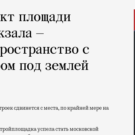
ект площади
кзала —
ространство с
ом под землей
 стройплощадка успела стать московской