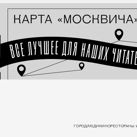
ГОРОД
ЛЮДИ
КИНО
РЕСТОРАНЫ 