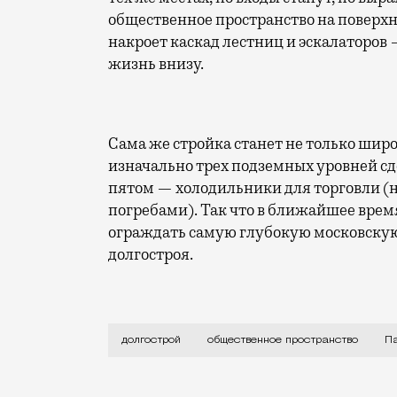
общественное пространство на поверхн
накроет каскад лестниц и эскалаторов
жизнь внизу.
Сама же стройка станет не только шир
изначально трех подземных уровней сде
пятом — холодильники для торговли (н
погребами). Так что в ближайшее врем
ограждать самую глубокую московскую
долгостроя.
Одна из самых долгих московских строе
долгострой
общественное пространство
Па