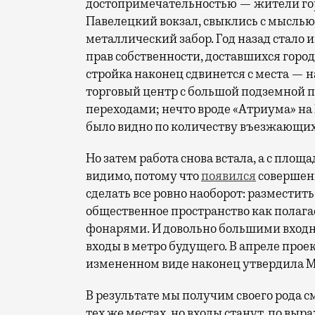
достопримечательностью — жители горо
Павелецкий вокзал, свыклись с мысль
металлический забор. Год назад стало и
прав собственности, доставшихся город
стройка наконец сдвинется с места — 
торговый центр с большой подземной п
переходами; нечто вроде «Атриума» на
было видно по количеству въезжающих
Но затем работа снова встала, а с пло
видимо, потому что
появился
совершенн
сделать все ровно наоборот: разместить
общественное пространство как полага
фонарями. И довольно большими вхо
входы в метро будущего. В апреле проек
измененном виде наконец утвердила 
В результате мы получим своего рода 
тех же местах, но входы станут, по в