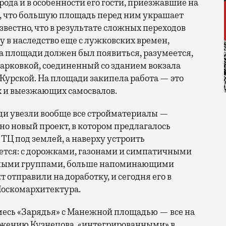
да и в особенности его гости, приезжавшие на
ю, что большую площадь перед ним украшает
звестно, что в результате сложных переходов
у в наследство еще с лужковских времен,
на площади должен был появиться, разумеется,
арковкой, соединенный со зданием вокзала
 Курской. На площади закипела работа — это
 и выезжающих самосвалов.
щади увезли вообще все стройматериалы —
о новый проект, в котором предлагалось
 ТЦ под землей, а наверху устроить
ется: с дорожками, газонами и симпатичными
дными группами, больше напоминающими
т отправили на доработку, и сегодня его в
Москомархитектура.
смесь «Зарядья» с Манежной площадью — все на
ыражению Кузнецова, «интегрированными» в