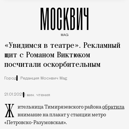
МОСКВИЧ
MAG
Введите ключевые слова для поиска статей
«Увидимся в театре». Рекламный
щит с Романом Виктюком
посчитали оскорбительным
Город
Редакция Москвич Mag
21.01.2021
1 мин. чтения
Жительница Тимирязевского района
обратила
внимание на плакат у станции метро
«Петровско-Разумовская».