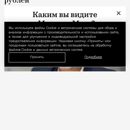
рублей
×
Город
Кирилл Романов
Мы используем файлы Сookie и метрические системы для сбора и
Уведомление 
анализа информации о производительности и использовании сайта,
а также для улучшения и индивидуальной настройки
предоставления информации. Нажимая кнопку «Принять» или
продолжая пользоваться сайтом, вы соглашаетесь на обработку
файлов Cookie и данных метрических систем.
Принять
Подробнее
06.08.2026
2 мин. чтения
Видео с репликой из интервью народного
избранника блогеру Амирану Сардарову
быстро
разошлось
по сети — вероятно, не в
последнюю очередь из-за жизнерадостного,