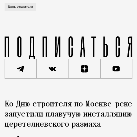
В этом году профессиональный праздник День строи
День строителя
Реклама
Редакция Москвич Mag
Ко Дню строителя по Москве-реке
Город
запустили плавучую инсталляцию
церетелиевского размаха