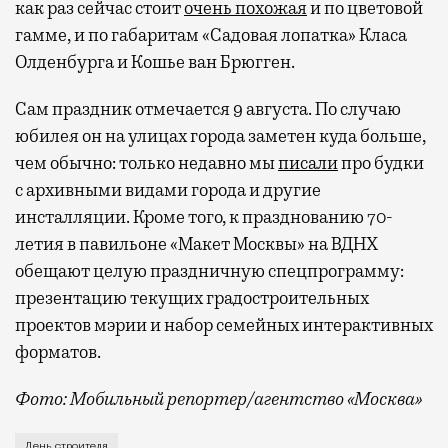
как раз сейчас стоит
очень похожая
и по цветовой
гамме, и по габаритам «Садовая лопатка» Класа
Олденбурга и Кошье ван Брюгген.
Сам праздник отмечается 9 августа. По случаю
юбилея он на улицах города заметен куда больше,
чем обычно: только недавно мы
писали
про будки
с архивными видами города и другие
инсталляции. Кроме того, к празднованию 70-
летия в павильоне «Макет Москвы» на ВДНХ
обещают целую праздничную спецпрограмму:
презентацию текущих градостроительных
проектов мэрии и набор семейных интерактивных
форматов.
Фото: Мобильный репортер/агентство «Москва»
Это каска в фирменных цветах департамента строит
День строителя