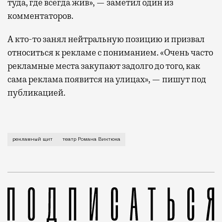
туда, где всегда жив», — заметил один из
комментаторов.
А кто-то занял нейтральную позицию и призвал
относиться к рекламе с пониманием. «Очень часто
рекламные места закупают задолго до того, как
сама реклама появится на улицах», — пишут под
публикацией.
Жительница Тимирязевского района обратила внимани
рекламный щит
театр Романа Виктюка