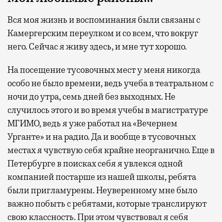
Вся моя жизнь и воспоминания были связаны с
Камергерским переулком и со всем, что вокруг
него. Сейчас я живу здесь, и мне тут хорошо.
На посещение тусовочных мест у меня никогда
особо не было времени, ведь учеба в театральном с
ночи до утра, семь дней без выходных. Не
случилось этого и во время учебы в магистратуре
МГИМО, ведь я уже работал на «Вечернем
Урганте» и на радио. Да и вообще в тусовочных
местах я чувствую себя крайне неорганично. Еще в
Петербурге в поисках себя я увлекся одной
компанией постарше из нашей школы, ребята
были пригламурены. Неуверенному мне было
важно побыть с ребятами, которые транслируют
свою классность. При этом чувствовал я себя