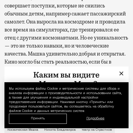
совершает поступки, которые не снились
обычным детям, например сажает пассажирский
самолет. Она выросла на космодроме и проводила
все время на симуляторах, где тренировался ее
отец с другими космонавтами. Но ее уникальность
— это не только навыки, но и человеческие
качества. Машка удивительно добрая и открытая.
Кино могло бы стать реальностью, если бы в
жизни нам чаще встречались люди с таким
×
запредельным уровнем доверия. Тогда и
выяснится, что можно подружиться хоть с
Мы используем файлы Сookie и метрические системы для сбора и
Уведомление 
белочкой, хоть на банане по Неве прокатиться.
анализа информации о производительности и использовании сайта,
а также для улучшения и индивидуальной настройки
Если мечтать — возможно все.
предоставления информации. Нажимая кнопку «Принять» или
продолжая пользоваться сайтом, вы соглашаетесь на обработку
файлов Cookie и данных метрических систем.
Фото: Петр Набутов
Принять
Подробнее
О рождении за границей благодаря бабушке Алисе Фр
Космическая Машка
Никита Владимиров
театр на Страстном