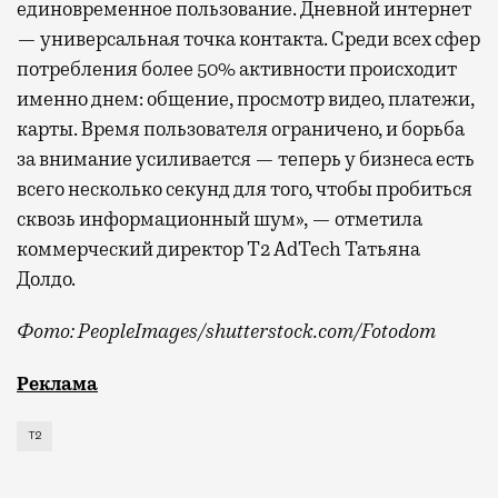
единовременное пользование. Дневной интернет
— универсальная точка контакта. Среди всех сфер
потребления более 50% активности происходит
именно днем: общение, просмотр видео, платежи,
карты. Время пользователя ограничено, и борьба
за внимание усиливается — теперь у бизнеса есть
всего несколько секунд для того, чтобы пробиться
сквозь информационный шум», — отметила
коммерческий директор Т2 AdTech Татьяна
Долдо.
Фото: PeopleImages/shutterstock.com/Fotodom
Мобильный оператор Т2 изучил модели интернет-потр
Реклама
Т2