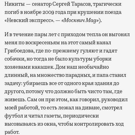
Никиты — сенатор Сергей Тарасов, трагически
погиб в ноябре 2009 года при крушении поезда
«Невский экспресс». —
«Москвич Mag»
).
И в течение пары лет с приходом тепла он выгонял
меня по воскресеньям на этот самый канал
Грибоедова, где по-прежнему гуляют и гадят
собачки, но тогда не было культуры уборки
хозяевами какашек. Дом наш необычайно
длинный, на множество парадных, и папа ставил
задачу: убираешь все от одного края здания до
другого, потому что должно быть чисто там, где
живешь. Сам он при этом, как говорил, руководил
моей работой, то есть лежал на диване, смотрел
футбол и читал газеты, периодически
высовываясь из окна, чтобы контролировать ход
работ.