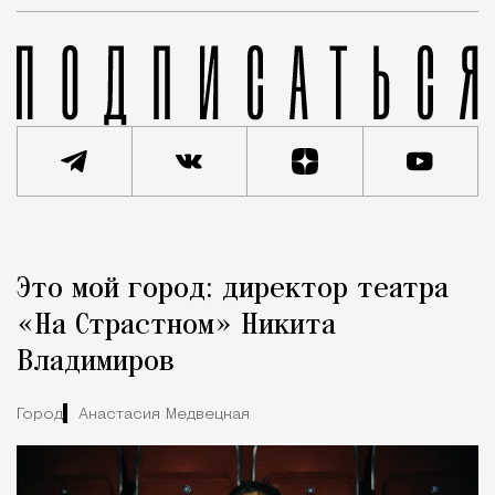
Реклама
Редакция Москвич Mag
Это мой город: директор театра
Город
«На Страстном» Никита
Владимиров
Город
Анастасия Медвецкая