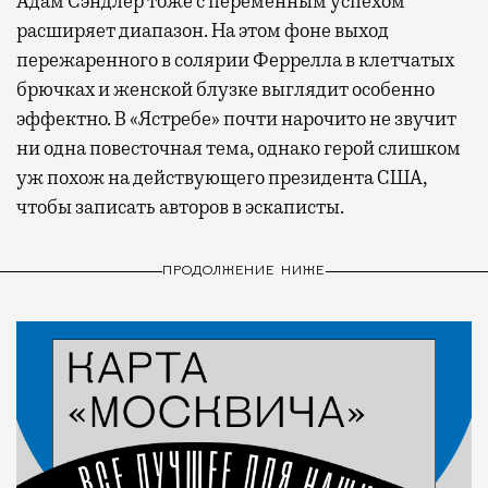
Адам Сэндлер тоже с переменным успехом
расширяет диапазон. На этом фоне выход
пережаренного в солярии Феррелла в клетчатых
брючках и женской блузке выглядит особенно
эффектно. В «Ястребе» почти нарочито не звучит
ни одна повесточная тема, однако герой слишком
уж похож на действующего президента США,
чтобы записать авторов в эскаписты.
ПРОДОЛЖЕНИЕ НИЖЕ