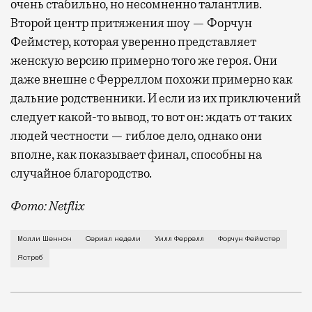
очень стабильно, но несомненно талантлив.
Второй центр притяжения шоу — Форчун
Феймстер, которая уверенно представляет
женскую версию примерно того же героя. Они
даже внешне с Ферреллом похожи примерно как
дальние родственники. И если из их приключений
следует какой-то вывод, то вот он: ждать от таких
людей честности — гиблое дело, однако они
вполне, как показывает финал, способны на
случайное благородство.
Фото: Netflix
Когда-то Лонни Хокинс (Уилл Феррелл) был звездой 
Молли Шеннон
Сериал недели
Уилл Феррелл
Форчун Феймстер
Ястреб