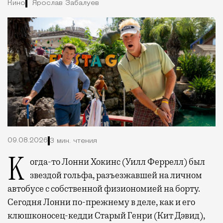
Кино
Ярослав Забалуев
09.08.2026
3 мин. чтения
Когда-то Лонни Хокинс (Уилл Феррелл) был
звездой гольфа, разъезжавшей на личном
автобусе с собственной физиономией на борту.
Сегодня Лонни по-прежнему в деле, как и его
клюшконосец-кедди Старый Генри (Кит Дэвид),