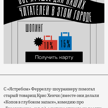
С «Ястребом» Ферреллу-шоураннеру помогал
старый товарищ Крис Хенчи (вместе они делали
«Копов в глубоком запасе», комедию про