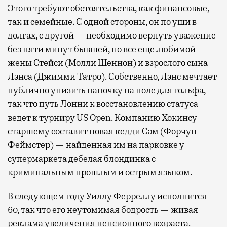
Этого требуют обстоятельства, как финансовые,
так и семейные. С одной стороны, он по уши в
долгах, с другой — необходимо вернуть уважение
без пяти минут бывшей, но все еще любимой
жены Стейси (Молли Шеннон) и взрослого сына
Лэнса (Джимми Татро). Собственно, Лэнс мечтает
публично унизить папочку на поле для гольфа,
так что путь Лонни к восстановлению статуса
ведет к турниру US Open. Компанию Хокинсу-
старшему составит новая кедди Сэм (Форчун
Феймстер) — найденная им на парковке у
супермаркета дебелая блондинка с
криминальным прошлым и острым языком.
В следующем году Уиллу Ферреллу исполнится
60, так что его неутомимая бодрость — живая
реклама увеличения пенсионного возраста.