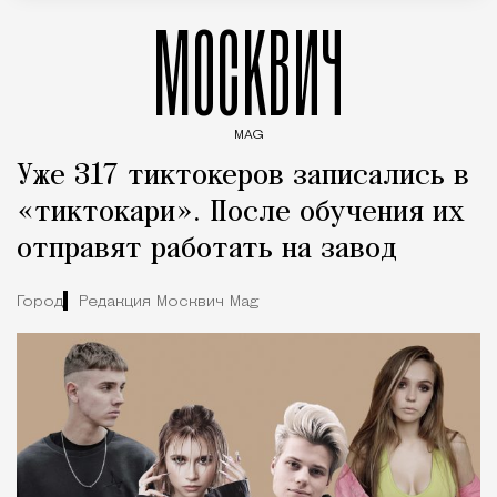
МОСКВИЧ
MAG
Введите ключевые слова для поиска статей
Уже 317 тиктокеров записались в
«тиктокари». После обучения их
отправят работать на завод
Город
Редакция Москвич Mag