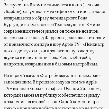
Заслуженный комик снимается в кино (включая
«Барби»), озвучивает мультфильмы и иногда даже
возвращается к образу легендарного Рона
Бургунди из культового «Телеведущего». В мире
современных телесериалов он тоже не новичок:
несколько лет назад Феррелл сделал шаг в сторону
от привычного амплуа в шоу Apple TV+ «Психиатр
по соседству», сыграв пронзительную жертву
жулика в исполнении Пола Радда. «Ястреб»,
напротив, возвращение к базовым настройкам.
На первый взгляд «Ястреб» выглядит несколько
запоздавшим. В прошлом году на том же Apple
TV+ вышел «Король гольфа» с Оуэном Уилсоном,
который завоевал публику и обеспечил сериалу
продление на второй сезон. Одной комедии про
гольф миру должно быть достаточно, но не тут-то