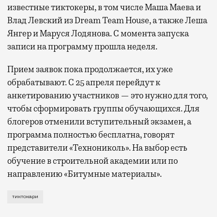
известные тиктокеры, в том числе Маша Маева и
Влад Левский из Dream Team House, а также Леша
Янгер и Маруся Лодянова. С момента запуска
записи на программу прошла неделя.
Прием заявок пока продолжается, их уже
обрабатывают. С 25 апреля перейдут к
анкетированию участников — это нужно для того,
чтобы сформировать группы обучающихся. Для
блогеров отменили вступительный экзамен, а
программа полностью бесплатна, говорят
представители «Технониколь». На выбор есть
обучение в строительной академии или по
направлению «Битумные материалы».
Курс, который запустила платформа «Технониколь», 
тиктокари