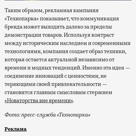
Таким образом, рекламная кампания
«Технопарка» показывает, что коммуникация
бренда может выходить далеко за пределы
демонстрации товаров. Используя контраст
между историческим наследием и современными
технологиями, компания создает образ техники,
которая остается актуальной независимо от
времени и модных тенденций. Именно эта идея —
соединение инноваций с ценностями, не
теряющими своей привлекательности —
становится главным смысловым стержнем
«Новаторства вне времени»
.
Фото: пресс-служба «Технопарка»
Рекламные кампании техники редко выходят за рамк
Реклама