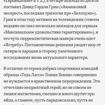
«Евровидение» и т. д.), а четыре эпизода из десяти
поставил Дэвид Гордон Грин («Ананасовый
экспресс», последняя трилогия про «Хеллоуин»).
Грин в этом году активен на телевидении (совсем
недавно он снял несколько эпизодов для сериала
«Максимальное удовольствие гарантировано»), и
его чуть сюрреалистическая манера очень идет
«Ястребу». Постановочные решения уводят шоу от
сатиры и пародии в сторону увлеченного
исследования вновь актуального характера.
В отличие от героев добрых спортивных комедий
образца «Теда Лассо» Лонни Хокинс совершенно
не нуждается в нравственном перерождении. Это
отчетливо неприятный герой, но он совсем не
лишен магнетизма, смешно и много шутит про
яйца, а главное, пусть парадоксально, пусть не