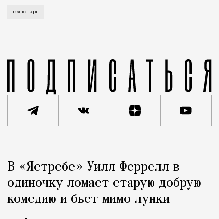
технопарк
Реклама
Редакция Москвич Mag
В «Ястребе» Уилл Феррелл в
Город
одиночку ломает старую добрую
комедию и бьет мимо лунки