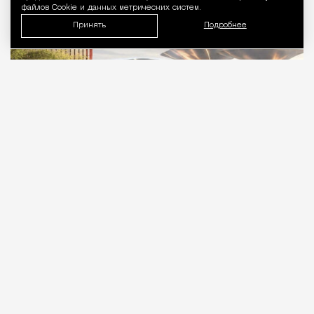
файлов Cookie и данных метрических систем.
Принять
Подробнее
09.08.2026
1 мин. чтения
В «Сити» скоро станет чуть меньше стекла и
чуть больше зелени. На крыше шестого
этажа делового центра «Топ Тауэр» хотят разбить
парк площадью почти 3 тыс. «квадратов».
ПРОДОЛЖЕНИЕ НИЖЕ