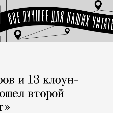
ров и 13 клоун-
рошел второй
т»