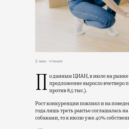
2 мин. чтения
По данным ЦИАН, в июле на рынке долгосрочной квартирной аренды в Москве
предложение выросло вчетверо по
против 8,5 тыс.).
Рост конкуренции повлиял и на поведе
года лишь треть рантье соглашалась н
собаками, то к июлю уже 40% собствен