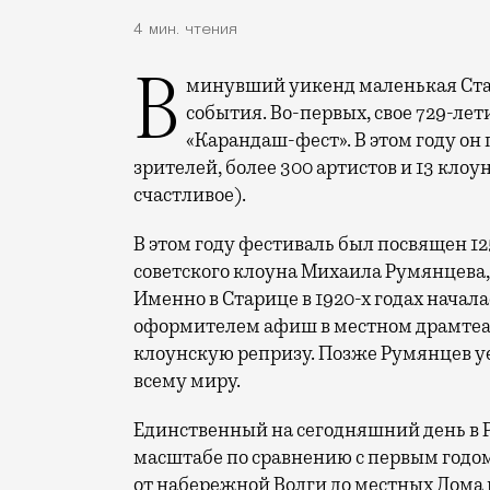
4 мин. чтения
В минувший уикенд маленькая Старица в Тверской области отметила сразу два
события. Во-первых, свое 729-ле
«Карандаш-фест». В этом году он 
зрителей, более 300 артистов и 13 клоу
счастливое).
В этом году фестиваль был посвящен 1
советского клоуна Михаила Румянцева
Именно в Старице в 1920-х годах начала
оформителем афиш в местном драмтеат
клоунскую репризу. Позже Румянцев уех
всему миру.
Единственный на сегодняшний день в 
масштабе по сравнению с первым годом
от набережной Волги до местных Дома 