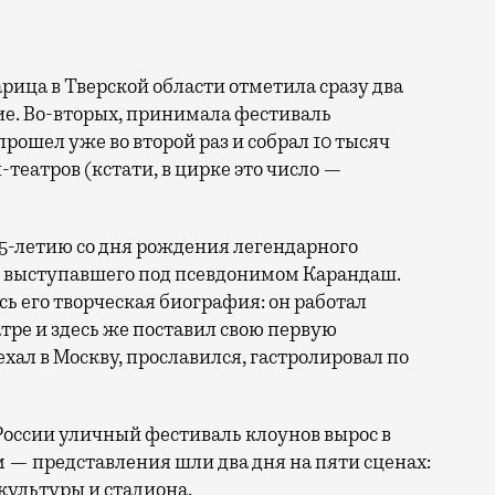
тие. Во-вторых, принимала фестиваль
прошел уже во второй раз и собрал 10 тысяч
н-театров (кстати, в цирке это число —
25-летию со дня рождения легендарного
, выступавшего под псевдонимом Карандаш.
сь его творческая биография: он работал
ре и здесь же поставил свою первую
ал в Москву, прославился, гастролировал по
России уличный фестиваль клоунов вырос в
 — представления шли два дня на пяти сценах:
культуры и стадиона.