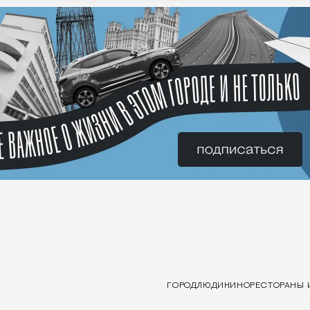
ГОРОД
ЛЮДИ
КИНО
РЕСТОРАНЫ 