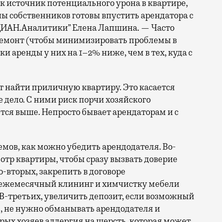
 источник потенциального урона в квартире,
 собственников готовы впустить арендатора с
ЦИАН.Аналитики” Елена Лапшина. — Часто
ремонт (чтобы минимизировать проблемы в
и аренды у них на 1–2% ниже, чем в тех, куда с
 найти приличную квартиру. Это касается
 дело. С ними риск порчи хозяйского
тся выше. Непросто бывает арендаторам и с
мов, как можно убедить арендодателя. Во-
мотр квартиры, чтобы сразу вызвать доверие
Во-вторых, закрепить в договоре
 ежемесячный клининг и химчистку мебели
 В-третьих, увеличить депозит, если возможный
, не нужно обманывать арендодателя и
рых хозяев аллергия на шерсть, которая может