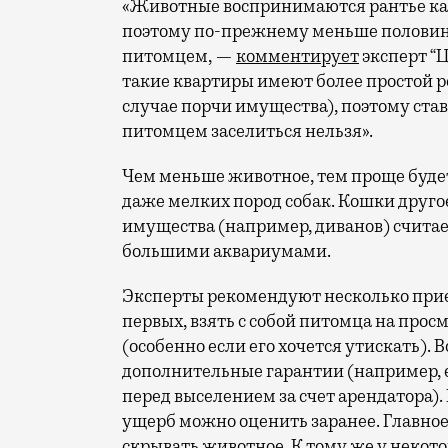
«Животные воспринимаются рантье как
поэтому по-прежнему меньше половины
питомцем, —
комментирует
эксперт “
такие квартиры имеют более простой 
случае порчи имущества), поэтому ставк
питомцем заселиться нельзя».
Чем меньше животное, тем проще будет
даже мелких пород собак. Кошки другое
имущества (например, диванов) считае
большими аквариумами.
Эксперты рекомендуют несколько прие
первых, взять с собой питомца на прос
(особенно если его хочется утискать). 
дополнительные гарантии (например,
перед выселением за счет арендатора).
ущерб можно оценить заранее. Главное
скрывать животное. К тому же у некото