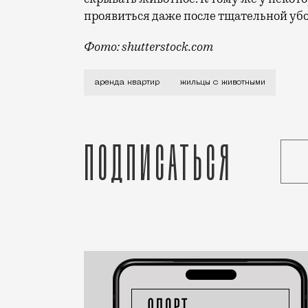
проявиться даже после тщательной уб
Фото: shutterstock.com
По данным ЦИАН, в июле на рынке долг
аренда квартир
жильцы с животными
Подписаться
Статья
Редакция Москвич Mag
Город