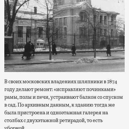
В своих московских владениях шляпники в 1874
году делают ремонт: «исправляют починками»
рамы, полы и печи, устраивают балкон со спуском
в сад. По архивным данным, к зданию тогда же
была пристроена и одноэтажная галерея на
столбах с двухэтажной ретирадой, то есть
уборной.