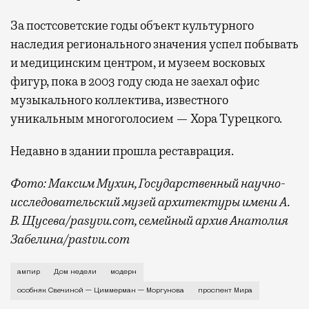
За постсоветские годы объект культурного
наследия регионального значения успел побывать
и медицинским центром, и музеем восковых
фигур, пока в 2003 году сюда не заехал офис
музыкального коллектива, известного
уникальным многоголосием — Хора Турецкого.
Недавно в здании прошла реставрация.
Фото: Максим Мухин, Государственный научно-
исследовательский музей архитектуры имени А.
В. Щусева/pasyvu.com, семейный архив Анатолия
Забелина/pastvu.com
История каменного строения в Мещанской слободе —
ампир
Дом недели
модерн
особняк Свечиной — Циммерман — Моргунова
проспект Мира