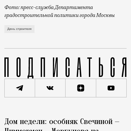
Фото: пресс-служба Департамента
градостроительной политики города Москвы
В этом году профессиональный праздник День строи
День строителя
Реклама
Редакция Москвич Mag
Дом недели: особняк Свечиной —
Город