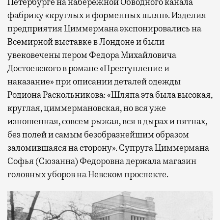
Петербурге на набережной Обводного канала
фабрику «круглых и форменных шляп». Изделия
предприятия Циммермана экспонировались на
Всемирной выставке в Лондоне и были
увековечены пером Федора Михайловича
Достоевского в романе «Преступление и
наказание» при описании деталей одежды
Родиона Раскольникова: «Шляпа эта была высокая,
круглая, циммермановская, но вся уже
изношенная, совсем рыжая, вся в дырах и пятнах,
без полей и самым безобразнейшим образом
заломившаяся на сторону». Супруга Циммермана
Софья (Сюзанна) Федоровна держала магазин
головных уборов на Невском проспекте.