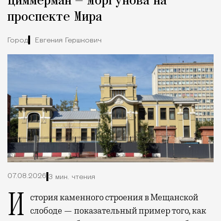
Циммерман — Моргунова на
проспекте Мира
Город
Евгения Гершкович
07.08.2026
3 мин. чтения
История каменного строения в Мещанской
слободе — показательный пример того, как