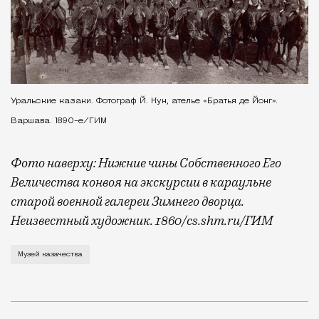
Уральские казаки. Фотограф Й. Кун, ателье «Братья де Йонг».
Варшава. 1890-е/ГИМ
Фото наверху: Нижние чины Собственного Его
Величества конвоя на экскурсии в караульне
старой военной галереи Зимнего дворца.
Неизвестный художник. 1860/cs.shm.ru/ГИМ
Причем музей казачества явно будет где-то в цент
Музей казачества