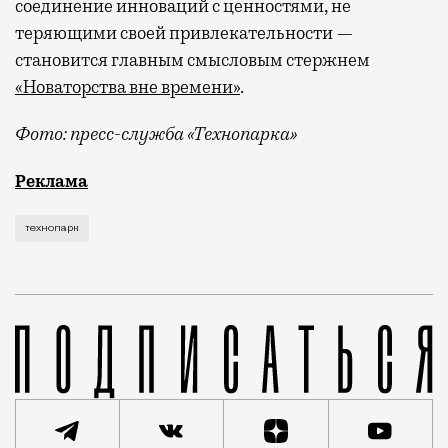
соединение инноваций с ценностями, не
теряющими своей привлекательности —
становится главным смысловым стержнем
«Новаторства вне времени»
.
Фото: пресс-служба «Технопарка»
Рекламные кампании техники редко выходят за рамк
Реклама
технопарк