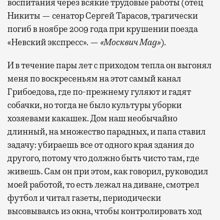
воспитания через всякие трудовые работы (отец
Никиты — сенатор Сергей Тарасов, трагически
погиб в ноябре 2009 года при крушении поезда
«Невский экспресс». —
«Москвич Mag»
).
И в течение пары лет с приходом тепла он выгонял
меня по воскресеньям на этот самый канал
Грибоедова, где по-прежнему гуляют и гадят
собачки, но тогда не было культуры уборки
хозяевами какашек. Дом наш необычайно
длинный, на множество парадных, и папа ставил
задачу: убираешь все от одного края здания до
другого, потому что должно быть чисто там, где
живешь. Сам он при этом, как говорил, руководил
моей работой, то есть лежал на диване, смотрел
футбол и читал газеты, периодически
высовываясь из окна, чтобы контролировать ход