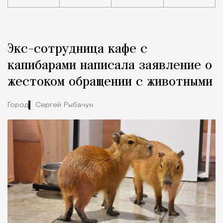
Реклама
Редакция Москвич Mag
Экс-сотрудница кафе с
Город
капибарами написала заявление о
жестоком обращении с животными
Город
Сергей Рыбачук