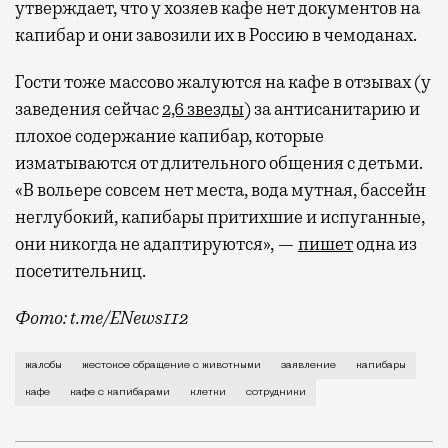
утверждает, что у хозяев кафе нет документов на
капибар и они завозили их в Россию в чемоданах.
Гости тоже массово жалуются на кафе в отзывах (у
заведения сейчас
2,6 звезды
) за антисанитарию и
плохое содержание капибар, которые
изматываются от длительного общения с детьми.
«В вольере совсем нет места, вода мутная, бассейн
неглубокий, капибары притихшие и испуганные,
они никогда не адаптируются», —
пишет
одна из
посетительниц.
Фото: t.me/ENews112
С момента открытия нового контактного кафе с капи
жалобы
жестокое обращение с животными
заявление
капибары
кафе
кафе с капибарами
клетки
сотрудники